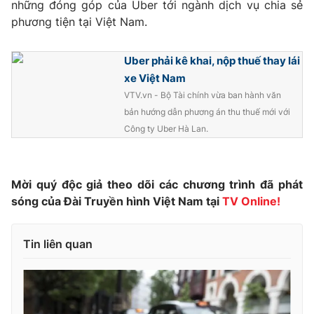
những đóng góp của Uber tới ngành dịch vụ chia sẻ
phương tiện tại Việt Nam.
Uber phải kê khai, nộp thuế thay lái
THỜI BÁO VTV
xe Việt Nam
VTV.vn - Bộ Tài chính vừa ban hành văn
bản hướng dẫn phương án thu thuế mới với
Công ty Uber Hà Lan.
Theo dõi báo trên
Cơ quan chủ quản:
Đài Truyền hình Việt Nam
Mời quý độc giả theo dõi các chương trình đã phát
Cơ quan báo chí:
Thời báo VTV
sóng của Đài Truyền hình Việt Nam tại
TV Online!
Giấy phép hoạt động báo in và báo điện tử số 483/GP-BTTTT
cấp ngày 29/12/2023
Tin liên quan
Tổng Biên tập:
Vũ Thanh Thủy
Phó Tổng Biên tập:
Nguyễn Thị Mỹ Hạnh, Phạm Quốc Thắng,
Nguyễn Trọng Ninh
Tổng đài VTV:
024.38 355 931 - 024.38 355 932