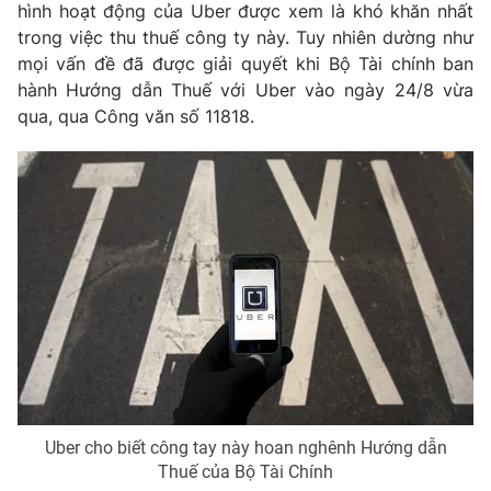
Phim VTV
hình hoạt động của Uber được xem là khó khăn nhất
Giải trí
trong việc thu thuế công ty này. Tuy nhiên dường như
Hậu trường
mọi vấn đề đã được giải quyết khi Bộ Tài chính ban
Điện ảnh
Đời sống
hành Hướng dẫn Thuế với Uber vào ngày 24/8 vừa
Nhân vật
Âm nhạc
qua, qua Công văn số 11818.
Du lịch
Khán giả
Giáo dục
Sao
Làm đẹp
Giải sao mai
Tuyển sinh
Công nghệ
Chất lượng cuộc sống
Học trực tuyến
Hitech Công nghệ tương lai
Giao lưu trực tuyến
Sản phẩm
Lịch phát sóng
Thị trường
Tư vấn
Chuyên mục khác
Uber cho biết công tay này hoan nghênh Hướng dẫn
Emagazine
Podcast
Thuế của Bộ Tài Chính