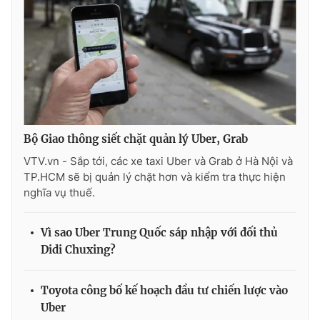
Ðiện thoại Thời báo VTV:
024.66 897 897
Email:
toasoan@vtv.vn
Liên hệ quảng cáo:
024-7300.7108
Bộ Giao thông siết chặt quản lý Uber, Grab
VTV.vn - Sắp tới, các xe taxi Uber và Grab ở Hà Nội và
TP.HCM sẽ bị quản lý chặt hơn và kiểm tra thực hiện
nghĩa vụ thuế.
Vì sao Uber Trung Quốc sáp nhập với đối thủ
® Cấm sao chép dưới mọi hình thức nếu không có sự chấp
Didi Chuxing?
thuận bằng văn bản. Ghi rõ nguồn VTV.vn khi phát hành lại
thông tin từ website này.
Toyota công bố kế hoạch đầu tư chiến lược vào
Uber