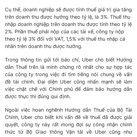
Cụ thể, doanh nghiệp sẽ được tính thuế giá trị gia tăng
Photo
Infographic
trên doanh thu được hưởng theo tỷ lệ, là 3%. Thuế thu
nhập doanh nghiệp trên doanh thu được tính theo tỷ lệ
Video
Shorts video
2%. Phần thuế phải nộp của các tài xế, công ty nộp
theo tỷ lệ 3% đối với VAT, 1,5% với thuế thu nhập cá
VTV Money
VTV Thể thao
nhân trên doanh thu được hưởng.
Trong thông tin gửi tới báo chí, Uber cho biết Hướng
VTV Sức khoẻ
Bất động sản
dẫn Thuế trên là minh chứng rõ nhất cho sự hợp tác
của công ty trong việc đi tìm tiếng nói chung về vấn
Thị trường 24h
Tấm lòng Việt
đề tài chính. Đại diện Uber cũng nhấn mạnh sẽ làm
việc chặt chẽ với Chính phủ để đảm bảo hướng dẫn
được thực thi đúng qui định.
VTV4
Vươn mình bằng AI
Ngoài việc hoan nghênh Hướng dẫn Thuế của Bộ Tài
VTV9
VTV8
Chính, Uber cho biết khi vấn đề về thuế đã được giải
quyết, công ty này rất mong đợi sự công nhận chính
thức từ Bộ Giao thông Vận tải về Uber cũng như
Liên hệ tòa soạn
English