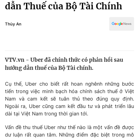
Chính trị
dẫn Thuế của Bộ Tài Chính
Truyền hình
Văn hóa - Giải trí
Xã hội
Y tế
Thùy An
Đời sống
Pháp luật
Công nghệ
Giáo dục
Y tế
VTV.vn - Uber đã chính thức có phản hồi sau
hướng dẫn thuế của Bộ Tài chính.
Thế giới
Cụ thể, Uber cho biết rất hoan nghênh những bước
Tin tức
tiến trong việc minh bạch hóa chính sách thuế ở Việt
Kinh tế
Nam và cam kết sẽ tuân thủ theo đúng quy định.
Thế giới đó đây
Tài chính
Ngoài ra, Uber cũng cam kết đầu tư và phát triển lâu
Dữ liệu và đời sống
Câu chuyện quốc tế
dài tại Việt Nam trong thời gian tới.
Thị trường
Vấn đề thu thuế Uber như thế nào là một vấn đề được
Truyền hình
Góc doanh nghiệp
dư luận rất quan tâm. Những điểm đặc biệt trong mô