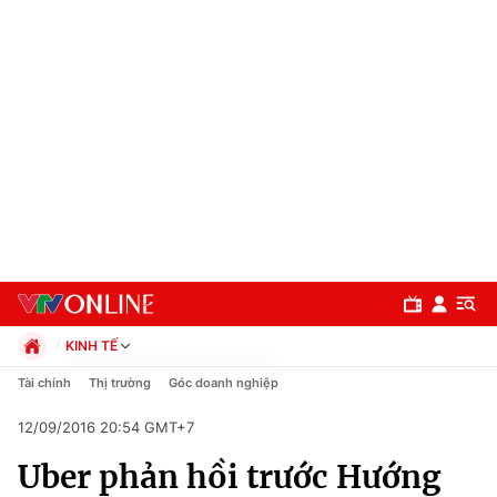
KINH TẾ
Chính trị
Tài chính
Thị trường
Góc doanh nghiệp
Xã hội
12/09/2016 20:54 GMT+7
Pháp luật
Chuyên mục
Kinh tế
Uber phản hồi trước Hướng
Thể thao