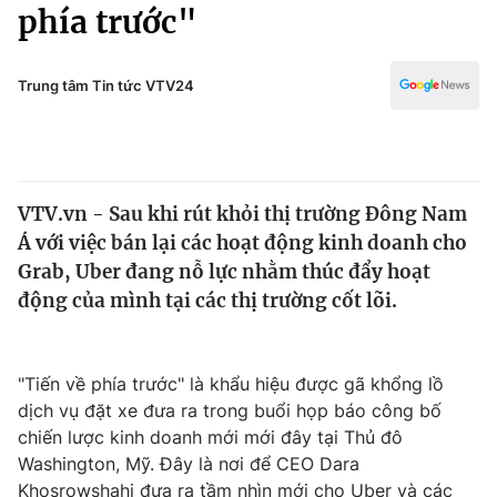
Chính trị
phía trước"
Truyền hình
Văn hóa - Giải trí
Xã hội
Y tế
Trung tâm Tin tức VTV24
Đời sống
Pháp luật
Công nghệ
Giáo dục
Y tế
VTV.vn - Sau khi rút khỏi thị trường Đông Nam
Á với việc bán lại các hoạt động kinh doanh cho
Thế giới
Grab, Uber đang nỗ lực nhằm thúc đẩy hoạt
động của mình tại các thị trường cốt lõi.
Tin tức
Kinh tế
Thế giới đó đây
Tài chính
"Tiến về phía trước" là khẩu hiệu được gã khổng lồ
Dữ liệu và đời sống
Câu chuyện quốc tế
dịch vụ đặt xe đưa ra trong buổi họp báo công bố
Thị trường
chiến lược kinh doanh mới mới đây tại Thủ đô
Truyền hình
Góc doanh nghiệp
Washington, Mỹ. Đây là nơi để CEO Dara
Khosrowshahi đưa ra tầm nhìn mới cho Uber và các