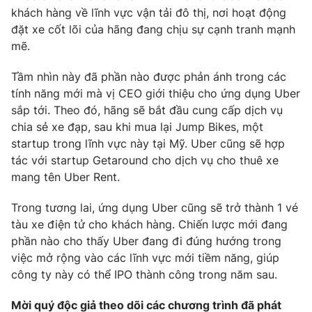
Phim VTV
khách hàng về lĩnh vực vận tải đô thị, nơi hoạt động
Giải trí
đặt xe cốt lõi của hãng đang chịu sự cạnh tranh mạnh
Hậu trường
Điện ảnh
mẽ.
Đời sống
Nhân vật
Âm nhạc
Tầm nhìn này đã phần nào được phản ánh trong các
Du lịch
Khán giả
tính năng mới mà vị CEO giới thiệu cho ứng dụng Uber
Giáo dục
Sao
sắp tới. Theo đó, hãng sẽ bắt đầu cung cấp dịch vụ
Làm đẹp
Giải sao mai
Tuyển sinh
chia sẻ xe đạp, sau khi mua lại Jump Bikes, một
Công nghệ
Chất lượng cuộc sống
startup trong lĩnh vực này tại Mỹ. Uber cũng sẽ hợp
Học trực tuyến
tác với startup Getaround cho dịch vụ cho thuê xe
Hitech Công nghệ tương lai
Giao lưu trực tuyến
mang tên Uber Rent.
Sản phẩm
Trong tương lai, ứng dụng Uber cũng sẽ trở thành 1 vé
Lịch phát sóng
Thị trường
tàu xe điện tử cho khách hàng. Chiến lược mới đang
phần nào cho thấy Uber đang đi đúng hướng trong
Tư vấn
việc mở rộng vào các lĩnh vực mới tiềm năng, giúp
Chuyên mục khác
công ty này có thể IPO thành công trong năm sau.
Emagazine
Podcast
Mời quý độc giả theo dõi các chương trình đã phát