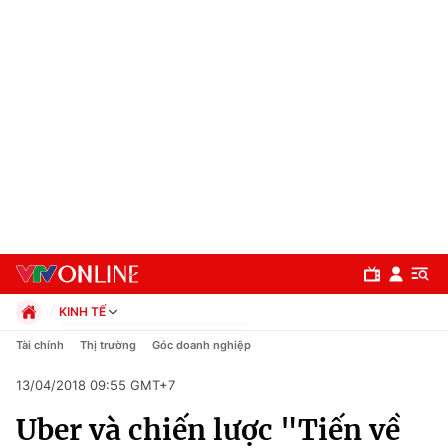
KINH TẾ
Chính trị
Tài chính
Thị trường
Góc doanh nghiệp
Xã hội
13/04/2018 09:55 GMT+7
Pháp luật
Chuyên mục
Kinh tế
Uber và chiến lược "Tiến về
Thể thao