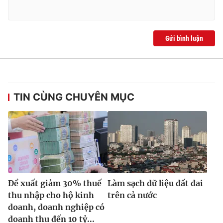
Ðiện thoại Thời báo VTV:
024.66 897 897
Email:
toasoan@vtv.vn
Liên hệ quảng cáo:
024-7300.7108
Gửi bình luận
TIN CÙNG CHUYÊN MỤC
® Cấm sao chép dưới mọi hình thức nếu không có sự chấp
Đề xuất giảm 30% thuế
Làm sạch dữ liệu đất đai
thuận bằng văn bản. Ghi rõ nguồn VTV.vn khi phát hành lại
thông tin từ website này.
thu nhập cho hộ kinh
trên cả nước
doanh, doanh nghiệp có
doanh thu đến 10 tỷ...