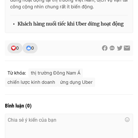
công cộng nhìn chung rất ít biến động.
Khách hàng nuối tiếc khi Uber dừng hoạt động
THỜI BÁO VTV
0
0
Theo dõi báo trên
Từ khóa:
thị trường Đông Nam Á
Cơ quan chủ quản:
Đài Truyền hình Việt Nam
chiến lược kinh doanh
ứng dụng Uber
Cơ quan báo chí:
Thời báo VTV
Giấy phép hoạt động báo in và báo điện tử số 483/GP-BTTTT
cấp ngày 29/12/2023
Bình luận
(
0
)
Tổng Biên tập:
Vũ Thanh Thủy
Phó Tổng Biên tập:
Nguyễn Thị Mỹ Hạnh, Phạm Quốc Thắng,
Nguyễn Trọng Ninh
Tổng đài VTV:
024.38 355 931 - 024.38 355 932