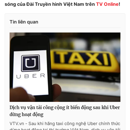
sóng của Đài Truyền hình Việt Nam trên
TV Online
!
Photo
Infographic
Tin liên quan
Video
Shorts video
VTV Money
VTV Thể thao
VTV Sức khoẻ
Bất động sản
Thị trường 24h
Tấm lòng Việt
VTV4
Vươn mình bằng AI
Dịch vụ vận tải công cộng ít biến động sau khi Uber
VTV9
VTV8
dừng hoạt động
VTV.vn - Sau khi hãng taxi công nghệ Uber chính thức
Liên hệ tòa soạn
English
dừng hoạt động tại thị trường Việt Nam, dịch vụ vận tải