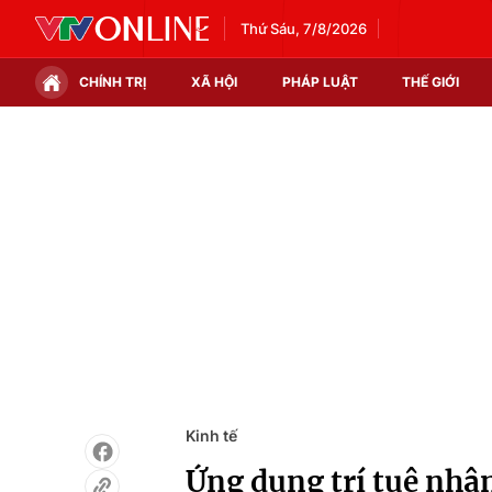
Thứ Sáu, 7/8/2026
CHÍNH TRỊ
XÃ HỘI
PHÁP LUẬT
THẾ GIỚI
Chính trị
Xã hội
Thế giới
Kinh tế
Tin tức
Tài chính
Thế giới đó đây
Thị trường
Câu chuyện quốc tế
Góc doanh nghiệp
Dữ liệu và đời sống
Kinh tế
Ứng dụng trí tuệ nhân