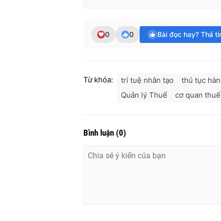
0
0
Bài đọc hay? Thả t
Từ khóa:
trí tuệ nhân tạo
thủ tục hà
Quản lý Thuế
cơ quan thuế
Bình luận
(
0
)