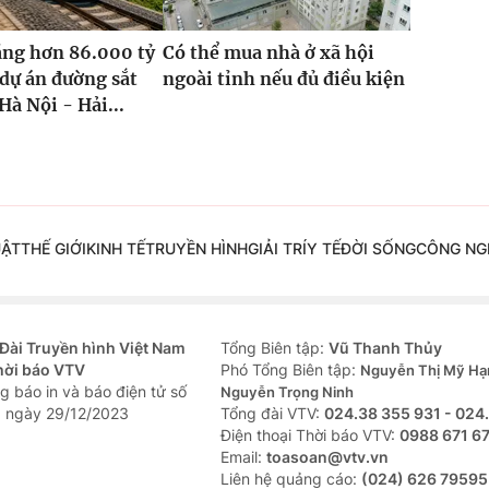
ăng hơn 86.000 tỷ
Có thể mua nhà ở xã hội
dự án đường sắt
ngoài tỉnh nếu đủ điều kiện
Hà Nội - Hải...
UẬT
THẾ GIỚI
KINH TẾ
TRUYỀN HÌNH
GIẢI TRÍ
Y TẾ
ĐỜI SỐNG
CÔNG NG
Đài Truyền hình Việt Nam
Tổng Biên tập:
Vũ Thanh Thủy
hời báo VTV
Phó Tổng Biên tập:
Nguyễn Thị Mỹ Hạ
g báo in và báo điện tử số
Nguyễn Trọng Ninh
 ngày 29/12/2023
Tổng đài VTV:
024.38 355 931 - 024
Ðiện thoại Thời báo VTV:
0988 671 6
Email:
toasoan@vtv.vn
Liên hệ quảng cáo:
(024) 626 79595