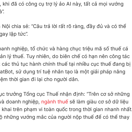
 khi đã có công cụ trợ lý ảo AI này, tất cả mọi vướng
”.
ội chia sẻ: “Câu trả lời rất rõ ràng, đầy đủ và có thể
ay lập tức”.
anh nghiệp, tổ chức và hàng chục triệu mã số thuế cá
ản lý thuế. Tuy nhiên, do biên chế có hạn nên công tác
t các thủ tục hành chính thuế tại nhiều cục thuế đang bị
hatBot, sử dụng trí tuệ nhân tạo là một giải pháp nâng
iệm thời gian đi lại cho người dân.
c trưởng Tổng cục Thuế nhận định: “Trên cơ sở những
 và doanh nghiệp,
ngành thuế
sẽ làm giàu cơ sở dữ liệu
n khai trên phạm vi toàn quốc trong thời gian nhanh nhất
bộ những vướng mắc của người nộp thuế để có thể thay