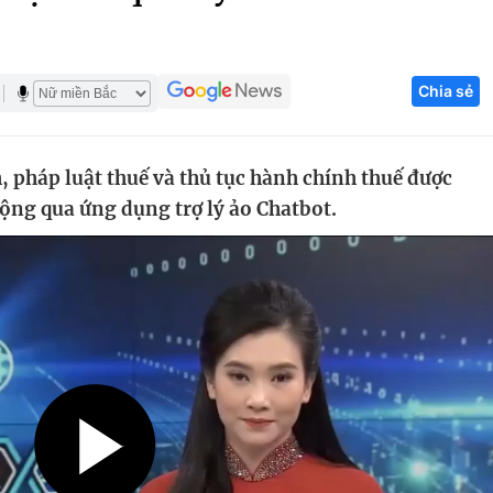
Góc ảnh
Chia sẻ
Giáo dục
Công nghệ
Tuyển sinh
Hitech Công ng
, pháp luật thuế và thủ tục hành chính thuế được
Học trực tuyến
Sản phẩm
 động qua ứng dụng trợ lý ảo Chatbot.
g
Thị trường
Tư vấn