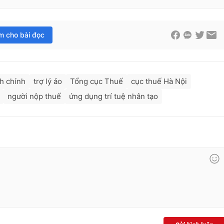
im cho bài đọc
nh chính
trợ lý ảo
Tổng cục Thuế
cục thuế Hà Nội
người nộp thuế
ứng dụng trí tuệ nhân tạo