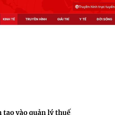
Truyền hình trực tuyến
KINH TẾ
TRUYỀN HÌNH
GIẢI TRÍ
Y TẾ
ĐỜI SỐNG
Pháp luật
Y tế
Truyền hình
Multimedia
Phim VTV
Video
Hậu trường
Shorts video
Nhân vật
Podcast
Khán giả
EMagazine
Giải sao mai
Photo
 tạo vào quản lý thuế
Infographic