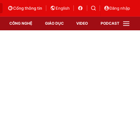
Cổng thông tin
English
Đăng nhập
CÔNG NGHỆ
GIÁO DỤC
VIDEO
PODCAST
VTV Money
VTV Thể thao
VTV Sức khoẻ
Bất động sản
Thị trường 24h
Tấm lòng Việt
Vươn mình bằng AI
VTV4
VTV8
VTV9
Lịch phát sóng
Giao lưu trực tuyến
Sự kiện