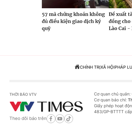
57 mã chứng khoán không
Đề xuất t
đủ điều kiện giao dịch ký
đồng cho 
quỹ
Lào Cai - 
CHÍNH TRỊ
XÃ HỘI
PHÁP L
Cơ quan chủ quản:
THỜI BÁO VTV
Cơ quan báo chí:
T
Giấy phép hoạt độn
483/GP-BTTTT cấp
Theo dõi báo trên