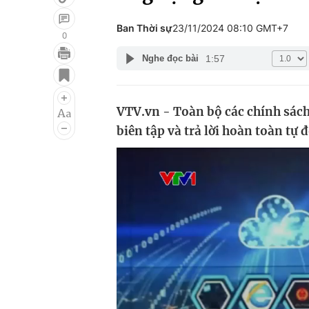
Ban Thời sự
23/11/2024 08:10 GMT+7
0
1:57
Nghe đọc bài
Giải trí
Đời sống
Điện ảnh
Du lịch
VTV.vn - Toàn bộ các chính sách
Âm nhạc
Làm đẹp
biên tập và trả lời hoàn toàn tự
Sao
Chất lượng cuộc sốn