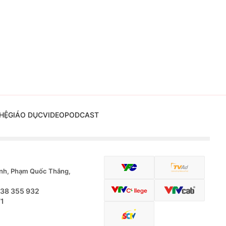
HỆ
GIÁO DỤC
VIDEO
PODCAST
nh, Phạm Quốc Thắng,
.38 355 932
71