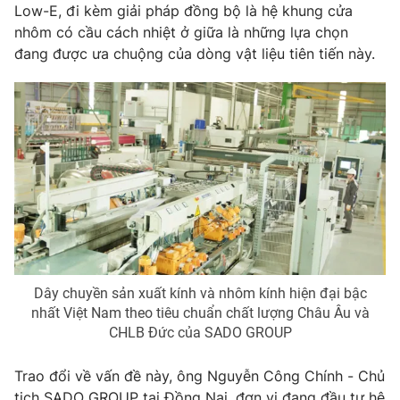
Low-E, đi kèm giải pháp đồng bộ là hệ khung cửa
Photo
Infographic
nhôm có cầu cách nhiệt ở giữa là những lựa chọn
đang được ưa chuộng của dòng vật liệu tiên tiến này.
Video
Shorts video
VTV Money
VTV Thể thao
VTV Sức khoẻ
Bất động sản
Thị trường 24h
Tấm lòng Việt
VTV4
Vươn mình bằng AI
Dây chuyền sản xuất kính và nhôm kính hiện đại bậc
nhất Việt Nam theo tiêu chuẩn chất lượng Châu Âu và
CHLB Đức của SADO GROUP
VTV9
VTV8
Trao đổi về vấn đề này, ông Nguyễn Công Chính - Chủ
Liên hệ tòa soạn
English
tịch SADO GROUP tại Đồng Nai, đơn vị đang đầu tư hệ