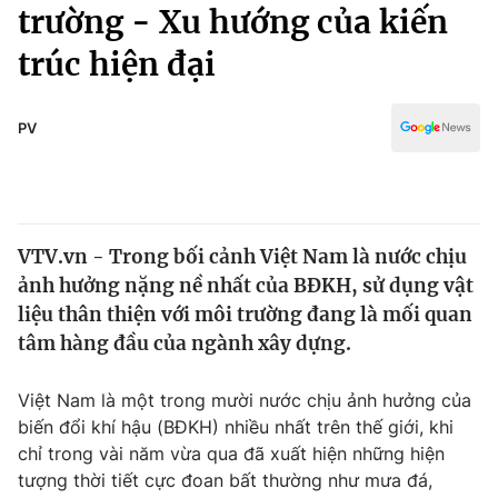
Chính trị
trường - Xu hướng của kiến
Truyền hình
trúc hiện đại
Văn hóa - Giải trí
Xã hội
Y tế
Đời sống
PV
Pháp luật
Công nghệ
Giáo dục
Y tế
VTV.vn - Trong bối cảnh Việt Nam là nước chịu
Thế giới
ảnh hưởng nặng nề nhất của BĐKH, sử dụng vật
Tin tức
liệu thân thiện với môi trường đang là mối quan
Kinh tế
tâm hàng đầu của ngành xây dựng.
Thế giới đó đây
Tài chính
Dữ liệu và đời sống
Câu chuyện quốc tế
Việt Nam là một trong mười nước chịu ảnh hưởng của
Thị trường
biến đổi khí hậu (BĐKH) nhiều nhất trên thế giới, khi
chỉ trong vài năm vừa qua đã xuất hiện những hiện
Truyền hình
Góc doanh nghiệp
tượng thời tiết cực đoan bất thường như mưa đá,