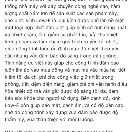
thống nhà máy với dây chuyền công nghệ cao, hàm
lượng chất xám lớn để sản xuất các sản phẩm này,
cho biết: kính Low-E là loại kính được phủ lên bề mặt
một loại hợp chất đặc biệt giúp kính có tính năng phát
THỜI BÁO VTV
xạ nhiệt chậm, làm giảm sự phát tán, hấp thụ nhiệt
lượng chậm và làm chậm quá trình truyền tải nhiệt,
Theo dõi báo trên
giúp công trình luôn ổn định mức độ nhiệt theo yêu
cầu nhưng vẫn đảm bảo độ sáng trong căn phòng.
Tính năng ưu việt này giúp cho công trình đảm bảo
Cơ quan chủ quản:
Đài Truyền hình Việt Nam
luôn ấm áp vào mùa đông và mát mẻ vào mùa hè, tiết
Cơ quan báo chí:
Thời báo VTV
kiệm tối đa chi phí cho công viêc giữ nhiệt trong
Giấy phép hoạt động báo in và báo điện tử số 483/GP-BTTTT
phòng, tiết kiệm điện năng, giảm chi phí vận hành điều
cấp ngày 29/12/2023
hòa nhiệt độ mà vẫn giữ được độ sáng tối đa, đảm
Tổng Biên tập:
Vũ Thanh Thủy
bảo sức khỏe cho người sử dụng. Bên cạnh đó, kính
Phó Tổng Biên tập:
Nguyễn Thị Mỹ Hạnh, Phạm Quốc Thắng,
Low-E còn giúp bảo mật, cách âm, và có độ bền cao,
Nguyễn Trọng Ninh
nhờ đó công trình xây dựng vừa đảm bảo được độ
Tổng đài VTV:
024.38 355 931 - 024.38 355 932
thẩm mỹ, vừa thân thiện với môi trường.
Ðiện thoại Thời báo VTV:
024.66 897 897