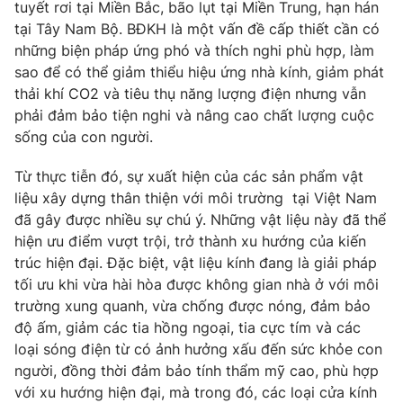
Phim VTV
tuyết rơi tại Miền Bắc, bão lụt tại Miền Trung, hạn hán
Giải trí
tại Tây Nam Bộ. BĐKH là một vấn đề cấp thiết cần có
Hậu trường
những biện pháp ứng phó và thích nghi phù hợp, làm
Điện ảnh
Đời sống
sao để có thể giảm thiểu hiệu ứng nhà kính, giảm phát
Nhân vật
Âm nhạc
thải khí CO2 và tiêu thụ năng lượng điện nhưng vẫn
Du lịch
Khán giả
phải đảm bảo tiện nghi và nâng cao chất lượng cuộc
Giáo dục
Sao
sống của con người.
Làm đẹp
Giải sao mai
Tuyển sinh
Công nghệ
Từ thực tiễn đó, sự xuất hiện của các sản phẩm vật
Chất lượng cuộc sống
Học trực tuyến
liệu xây dựng thân thiện với môi trường tại Việt Nam
Hitech Công nghệ tương lai
đã gây được nhiều sự chú ý. Những vật liệu này đã thể
Giao lưu trực tuyến
hiện ưu điểm vượt trội, trở thành xu hướng của kiến
Sản phẩm
trúc hiện đại. Đặc biệt, vật liệu kính đang là giải pháp
Lịch phát sóng
tối ưu khi vừa hài hòa được không gian nhà ở với môi
Thị trường
trường xung quanh, vừa chống được nóng, đảm bảo
Tư vấn
độ ấm, giảm các tia hồng ngoại, tia cực tím và các
Chuyên mục khác
loại sóng điện từ có ảnh hưởng xấu đến sức khỏe con
người, đồng thời đảm bảo tính thẩm mỹ cao, phù hợp
Emagazine
Podcast
với xu hướng hiện đại, mà trong đó, các loại cửa kính