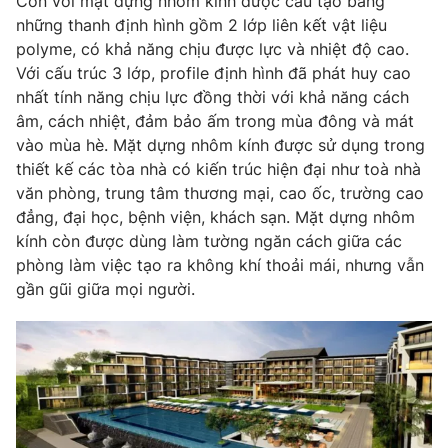
Còn với mặt dựng nhôm kính được cấu tạo bằng
Email:
toasoan@vtv.vn
những thanh định hình gồm 2 lớp liên kết vật liệu
Liên hệ quảng cáo:
024-7300.7108
polyme, có khả năng chịu được lực và nhiệt độ cao.
Với cấu trúc 3 lớp, profile định hình đã phát huy cao
nhất tính năng chịu lực đồng thời với khả năng cách
âm, cách nhiệt, đảm bảo ấm trong mùa đông và mát
vào mùa hè. Mặt dựng nhôm kính được sử dụng trong
thiết kế các tòa nhà có kiến trúc hiện đại như toà nhà
văn phòng, trung tâm thương mại, cao ốc, trường cao
đẳng, đại học, bệnh viện, khách sạn. Mặt dựng nhôm
kính còn được dùng làm tường ngăn cách giữa các
phòng làm việc tạo ra không khí thoải mái, nhưng vẫn
gần gũi giữa mọi người.
® Cấm sao chép dưới mọi hình thức nếu không có sự chấp
thuận bằng văn bản. Ghi rõ nguồn VTV.vn khi phát hành lại
thông tin từ website này.