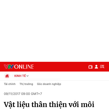
KINH TẾ
Chính trị
Tài chính
Thị trường
Góc doanh nghiệp
Xã hội
09/11/2017 09:00 GMT+7
Pháp luật
Chuyên mục
Kinh tế
Vật liệu thân thiện với môi
Thể thao