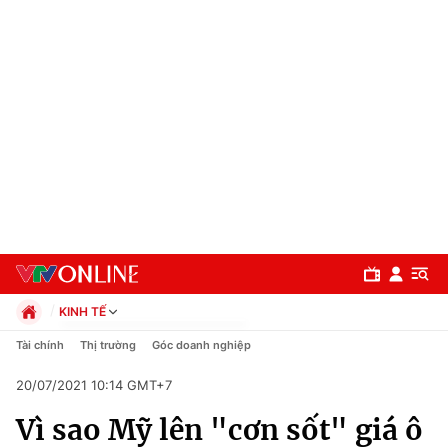
KINH TẾ
Chính trị
Tài chính
Thị trường
Góc doanh nghiệp
Xã hội
20/07/2021 10:14 GMT+7
Pháp luật
Chuyên mục
Kinh tế
Vì sao Mỹ lên "cơn sốt" giá ô
Thể thao