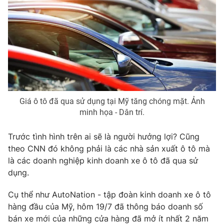
THỜI BÁO VTV
Theo dõi báo trên
Giá ô tô đã qua sử dụng tại Mỹ tăng chóng mặt. Ảnh
minh họa - Dân trí.
Cơ quan chủ quản:
Đài Truyền hình Việt Nam
Trước tình hình trên ai sẽ là người hưởng lợi? Cũng
Cơ quan báo chí:
Thời báo VTV
theo CNN đó không phải là các nhà sản xuất ô tô mà
Giấy phép hoạt động báo in và báo điện tử số 483/GP-BTTTT
là các doanh nghiệp kinh doanh xe ô tô đã qua sử
cấp ngày 29/12/2023
dụng.
Tổng Biên tập:
Vũ Thanh Thủy
Phó Tổng Biên tập:
Nguyễn Thị Mỹ Hạnh, Phạm Quốc Thắng,
Cụ thể như AutoNation - tập đoàn kinh doanh xe ô tô
Nguyễn Trọng Ninh
hàng đầu của Mỹ, hôm 19/7 đã thông báo doanh số
Tổng đài VTV:
024.38 355 931 - 024.38 355 932
bán xe mới của những cửa hàng đã mở ít nhất 2 năm