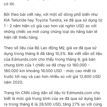
Phim VTV
có lời.
Giải trí
Hậu trường
Bởi theo bài viết này, với một số dòng phổ biến như
Điện ảnh
Đời sống
KIA Telluride hay Toyota Tundra, xe đã qua sử dụng từ
Nhân vật
Âm nhạc
1 - 2 năm hiện có giá cao hơn vài nghìn USD so với
Du lịch
Khán giả
những chiếc xe mới cùng chủng loại do hãng bán lẻ
Giáo dục
Sao
hiện rất thiếu hàng.
Làm đẹp
Giải sao mai
Tuyển sinh
Công nghệ
Theo số liệu của Bộ Lao động Mỹ, giá xe đã qua sử
Chất lượng cuộc sống
Học trực tuyến
dụng trong tháng 6 đã tăng 10,5%. Bài viết dẫn số liệu
Hitech Công nghệ tương lai
của Edmunds.com cho thấy trong tháng 6, giá bán
Giao lưu trực tuyến
chung bình của 1 chiếc xe đã chạy từ 160.000 -
Sản phẩm
180.000 km khoảng 16.500 USD - mức cao nhất từ
Lịch phát sóng
Thị trường
trước tới nay và cao hơn nhiều so với giá 12.600 USD
năm 2020.
Tư vấn
Chuyên mục khác
Trang tin CNN cũng dẫn số liệu từ Edmunds.com cho
biết là mức giá trung bình của xe đã qua sử dụng bán
Emagazine
Podcast
ra trong tháng 6 là 26.500 USD, tăng 27% so với cùng