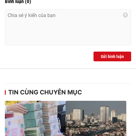
Bình luận
(
0
)
Gửi bình luận
TIN CÙNG CHUYÊN MỤC