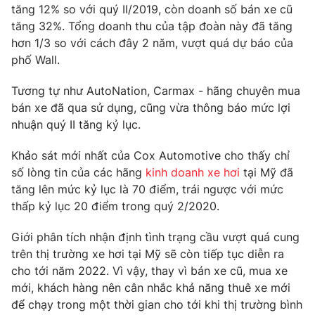
Ðiện thoại Thời báo VTV:
024.66 897 897
tăng 12% so với quý II/2019, còn doanh số bán xe cũ
tăng 32%. Tổng doanh thu của tập đoàn này đã tăng
Email:
toasoan@vtv.vn
hơn 1/3 so với cách đây 2 năm, vượt quá dự báo của
Liên hệ quảng cáo:
024-7300.7108
phố Wall.
Tương tự như AutoNation, Carmax - hãng chuyên mua
bán xe đã qua sử dụng, cũng vừa thông báo mức lợi
nhuận quý II tăng kỷ lục.
Khảo sát mới nhất của Cox Automotive cho thấy chỉ
số lòng tin của các hãng
kinh doanh xe hơi
tại Mỹ đã
tăng lên mức kỷ lục là 70 điểm, trái ngược với mức
thấp kỷ lục 20 điểm trong quý 2/2020.
Giới phân tích nhận định tình trạng cầu vượt quá cung
® Cấm sao chép dưới mọi hình thức nếu không có sự chấp
trên thị trường xe hơi tại Mỹ sẽ còn tiếp tục diễn ra
thuận bằng văn bản. Ghi rõ nguồn VTV.vn khi phát hành lại
cho tới năm 2022. Vì vậy, thay vì bán xe cũ, mua xe
thông tin từ website này.
mới, khách hàng nên cân nhắc khả năng thuê xe mới
để chạy trong một thời gian cho tới khi thị trường bình