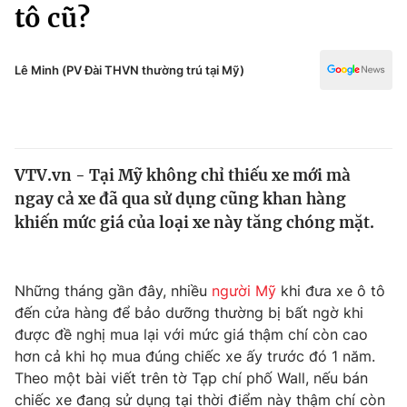
Chính trị
tô cũ?
Truyền hình
Văn hóa - Giải trí
Xã hội
Y tế
Lê Minh (PV Đài THVN thường trú tại Mỹ)
Đời sống
Pháp luật
Công nghệ
Giáo dục
Y tế
VTV.vn - Tại Mỹ không chỉ thiếu xe mới mà
ngay cả xe đã qua sử dụng cũng khan hàng
Thế giới
khiến mức giá của loại xe này tăng chóng mặt.
Tin tức
Kinh tế
Thế giới đó đây
Những tháng gần đây, nhiều
người Mỹ
khi đưa xe ô tô
Tài chính
đến cửa hàng để bảo dưỡng thường bị bất ngờ khi
Dữ liệu và đời sống
Câu chuyện quốc tế
được đề nghị mua lại với mức giá thậm chí còn cao
Thị trường
hơn cả khi họ mua đúng chiếc xe ấy trước đó 1 năm.
Truyền hình
Theo một bài viết trên tờ Tạp chí phố Wall, nếu bán
Góc doanh nghiệp
chiếc xe đang sử dụng tại thời điểm này thậm chí còn