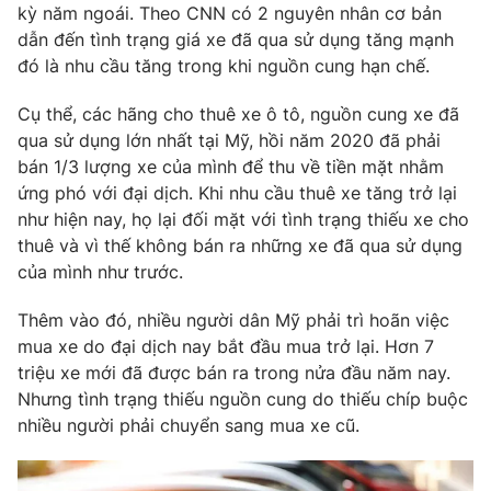
kỳ năm ngoái. Theo CNN có 2 nguyên nhân cơ bản
Photo
Infographic
dẫn đến tình trạng giá xe đã qua sử dụng tăng mạnh
đó là nhu cầu tăng trong khi nguồn cung hạn chế.
Video
Shorts video
Cụ thể, các hãng cho thuê xe ô tô, nguồn cung xe đã
qua sử dụng lớn nhất tại Mỹ, hồi năm 2020 đã phải
VTV Money
VTV Thể thao
bán 1/3 lượng xe của mình để thu về tiền mặt nhằm
ứng phó với đại dịch. Khi nhu cầu thuê xe tăng trở lại
như hiện nay, họ lại đối mặt với tình trạng thiếu xe cho
VTV Sức khoẻ
Bất động sản
thuê và vì thế không bán ra những xe đã qua sử dụng
của mình như trước.
Thị trường 24h
Tấm lòng Việt
Thêm vào đó, nhiều người dân Mỹ phải trì hoãn việc
mua xe do đại dịch nay bắt đầu mua trở lại. Hơn 7
VTV4
Vươn mình bằng AI
triệu xe mới đã được bán ra trong nửa đầu năm nay.
Nhưng tình trạng thiếu nguồn cung do thiếu chíp buộc
VTV9
VTV8
nhiều người phải chuyển sang mua xe cũ.
Liên hệ tòa soạn
English