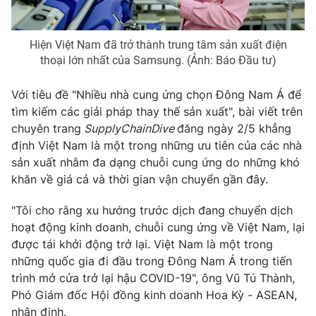
Photo
Infographic
Hiện Việt Nam đã trở thành trung tâm sản xuất điện
thoại lớn nhất của Samsung. (Ảnh: Báo Đầu tư)
Video
Shorts video
Với tiêu đề "Nhiều nhà cung ứng chọn Đông Nam Á để
VTV Money
VTV Thể thao
tìm kiếm các giải pháp thay thế sản xuất", bài viết trên
chuyên trang
SupplyChainDive
đăng ngày 2/5 khẳng
định Việt Nam là một trong những ưu tiên của các nhà
VTV Sức khoẻ
Bất động sản
sản xuất nhằm đa dạng chuỗi cung ứng do những khó
khăn về giá cả và thời gian vận chuyển gần đây.
Thị trường 24h
Tấm lòng Việt
"Tôi cho rằng xu hướng trước dịch đang chuyển dịch
hoạt động kinh doanh, chuỗi cung ứng về Việt Nam, lại
VTV4
Vươn mình bằng AI
được tái khởi động trở lại. Việt Nam là một trong
những quốc gia đi đầu trong Đông Nam Á trong tiến
VTV9
VTV8
trình mở cửa trở lại hậu COVID-19", ông Vũ Tú Thành,
Phó Giám đốc Hội đồng kinh doanh Hoa Kỳ - ASEAN,
Liên hệ tòa soạn
English
nhận định.