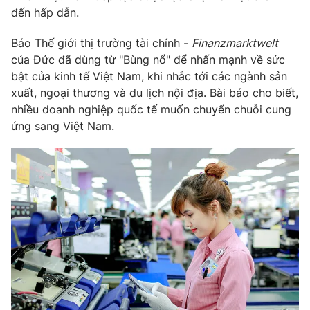
Phim VTV
đến hấp dẫn.
Giải trí
Hậu trường
Báo Thế giới thị trường tài chính -
Finanzmarktwelt
Điện ảnh
Đời sống
Nhân vật
của Đức đã dùng từ "Bùng nổ" để nhấn mạnh về sức
Âm nhạc
bật của kinh tế Việt Nam, khi nhắc tới các ngành sản
Du lịch
Khán giả
xuất, ngoại thương và du lịch nội địa. Bài báo cho biết,
Giáo dục
Sao
nhiều doanh nghiệp quốc tế muốn chuyển chuỗi cung
Làm đẹp
Giải sao mai
Tuyển sinh
ứng sang Việt Nam.
Công nghệ
Chất lượng cuộc sống
Học trực tuyến
Hitech Công nghệ tương lai
Giao lưu trực tuyến
Sản phẩm
Lịch phát sóng
Thị trường
Tư vấn
Chuyên mục khác
Emagazine
Podcast