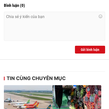
Bình luận
(
0
)
Gửi bình luận
TIN CÙNG CHUYÊN MỤC