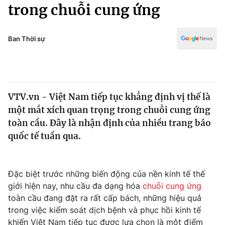
Chính trị
trong chuỗi cung ứng
Truyền hình
Văn hóa - Giải trí
Xã hội
Y tế
Ban Thời sự
Đời sống
Pháp luật
Công nghệ
Giáo dục
Y tế
VTV.vn - Việt Nam tiếp tục khẳng định vị thế là
một mắt xích quan trọng trong chuỗi cung ứng
Thế giới
toàn cầu. Đây là nhận định của nhiều trang báo
quốc tế tuần qua.
Tin tức
Kinh tế
Thế giới đó đây
Tài chính
Đặc biệt trước những biến động của nền kinh tế thế
Dữ liệu và đời sống
Câu chuyện quốc tế
giới hiện nay, nhu cầu đa dạng hóa
chuỗi cung ứng
Thị trường
toàn cầu đang đặt ra rất cấp bách, những hiệu quả
Truyền hình
Góc doanh nghiệp
trong việc kiểm soát dịch bệnh và phục hồi kinh tế
khiến Việt Nam tiếp tục được lựa chọn là một điểm