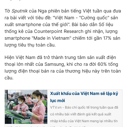
Tờ
Sputnik
của Nga phiên bản tiếng Việt tuần qua đưa
ra bài viết với tiêu đề: "Việt Nam - "Cường quốc" sản
xuất smartphone của thế giới". Bài báo dẫn Số liệu
THỜI BÁO VTV
thống kê của Counterpoint Research ghi nhận, lượng
smartphone "Made in Vietnam" chiếm tới gần 17% sản
lượng tiêu thụ toàn cầu.
Theo dõi báo trên
Hiện Việt Nam đã trở thành trung tâm sản xuất điện
thoại lớn nhất của Samsung, khi cho ra đời 60% tổng
lượng điện thoại bán ra của thương hiệu này trên toàn
Cơ quan chủ quản:
Đài Truyền hình Việt Nam
cầu.
Cơ quan báo chí:
Thời báo VTV
Giấy phép hoạt động báo in và báo điện tử số 483/GP-BTTTT
cấp ngày 29/12/2023
Xuất khẩu của Việt Nam sẽ lập kỷ
lục mới
Tổng Biên tập:
Vũ Thanh Thủy
VTV.vn - Báo chí quốc tế trong tuần qua đã
Phó Tổng Biên tập:
Nguyễn Thị Mỹ Hạnh, Phạm Quốc Thắng,
có nhiều bài viết đánh giá kết quả xuất
Nguyễn Trọng Ninh
nhập khẩu của Việt Nam mang lại nhiều tín
Tổng đài VTV:
024.38 355 931 - 024.38 355 932