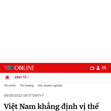
KINH TẾ
Chính trị
Tài chính
Thị trường
Góc doanh nghiệp
Xã hội
09/05/2022 09:17 GMT+7
Pháp luật
Chuyên mục
Kinh tế
Việt Nam khẳng định vị thế
Thể thao