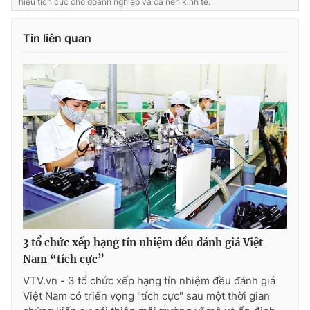
hiệu tích cực cho doanh nghiệp và cả nền kinh tế.
Ðiện thoại Thời báo VTV:
024.66 897 897
Email:
toasoan@vtv.vn
Tin liên quan
Liên hệ quảng cáo:
024-7300.7108
® Cấm sao chép dưới mọi hình thức nếu không có sự chấp
3 tổ chức xếp hạng tín nhiệm đều đánh giá Việt
thuận bằng văn bản. Ghi rõ nguồn VTV.vn khi phát hành lại
Nam “tích cực”
thông tin từ website này.
VTV.vn - 3 tổ chức xếp hạng tín nhiệm đều đánh giá
Việt Nam có triển vọng "tích cực" sau một thời gian