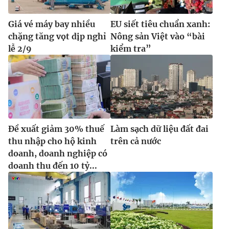
Giá vé máy bay nhiều
EU siết tiêu chuẩn xanh:
chặng tăng vọt dịp nghỉ
Nông sản Việt vào “bài
lễ 2/9
kiểm tra”
Đề xuất giảm 30% thuế
Làm sạch dữ liệu đất đai
thu nhập cho hộ kinh
trên cả nước
doanh, doanh nghiệp có
doanh thu đến 10 tỷ...