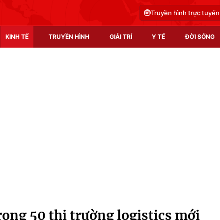
Truyền hình trực tuyến
KINH TẾ
TRUYỀN HÌNH
GIẢI TRÍ
Y TẾ
ĐỜI SỐNG
Pháp luật
Y tế
Truyền hình
Multimedia
Phim VTV
Video
Hậu trường
Shorts video
Nhân vật
Podcast
Khán giả
EMagazine
Giải sao mai
Photo
rong 50 thị trường logistics mới
Infographic