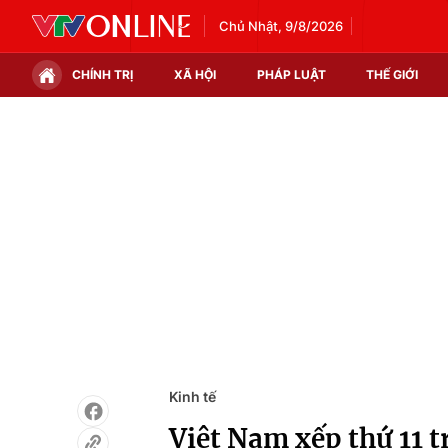
Chủ Nhật, 9/8/2026
CHÍNH TRỊ
XÃ HỘI
PHÁP LUẬT
THẾ GIỚI
Chính trị
Xã hội
Thế giới
Kinh tế
Tin tức
Tài chính
Thế giới đó đây
Thị trường
Câu chuyện quốc tế
Góc doanh nghiệp
Dữ liệu và đời sống
Kinh tế
Việt Nam xếp thứ 11 t