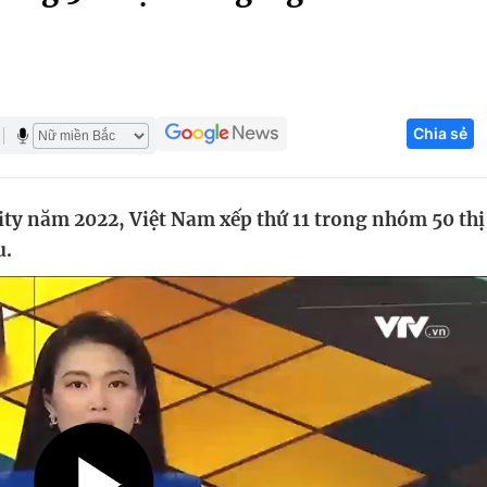
Góc ảnh
Giáo dục
Công nghệ
Chia sẻ
Tuyển sinh
Hitech Công ng
Học trực tuyến
Sản phẩm
ity năm 2022, Việt Nam xếp thứ 11 trong nhóm 50 thị
g
Thị trường
u.
Tư vấn