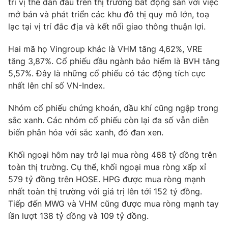
trì vị thế dẫn đầu trên thị trường bất động sản với việc
mở bán và phát triển các khu đô thị quy mô lớn, toạ
lạc tại vị trí đắc địa và kết nối giao thông thuận lợi.
Hai mã họ Vingroup khác là VHM tăng 4,62%, VRE
tăng 3,87%. Cổ phiếu đầu ngành bảo hiểm là BVH tăng
5,57%. Đây là những cổ phiếu có tác động tích cực
nhất lên chỉ số VN-Index.
Nhóm cổ phiếu chứng khoán, dầu khí cũng ngập trong
sắc xanh. Các nhóm cổ phiếu còn lại đa số vẫn diễn
biến phân hóa với sắc xanh, đỏ đan xen.
Khối ngoại hôm nay trở lại mua ròng 468 tỷ đồng trên
toàn thị trường. Cụ thể, khối ngoại mua ròng xấp xỉ
579 tỷ đồng trên HOSE. HPG được mua ròng mạnh
nhất toàn thị trường với giá trị lên tới 152 tỷ đồng.
Tiếp đến MWG và VHM cũng được mua ròng mạnh tay
lần lượt 138 tỷ đồng và 109 tỷ đồng.