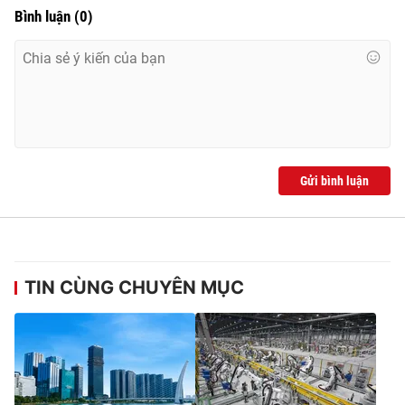
Bình luận
(
0
)
Gửi bình luận
TIN CÙNG CHUYÊN MỤC