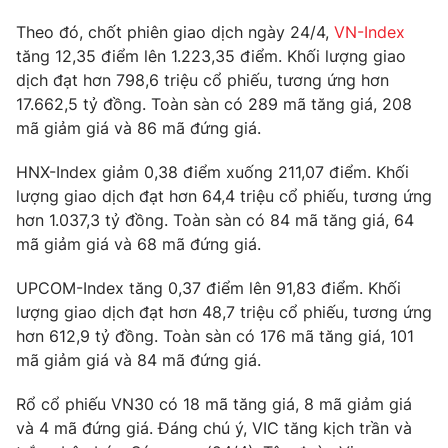
Theo đó, chốt phiên giao dịch ngày 24/4,
VN-Index
tăng 12,35 điểm lên 1.223,35 điểm. Khối lượng giao
dịch đạt hơn 798,6 triệu cổ phiếu, tương ứng hơn
THỜI BÁO VTV
17.662,5 tỷ đồng. Toàn sàn có 289 mã tăng giá, 208
mã giảm giá và 86 mã đứng giá.
HNX-Index giảm 0,38 điểm xuống 211,07 điểm. Khối
Theo dõi báo trên
lượng giao dịch đạt hơn 64,4 triệu cổ phiếu, tương ứng
hơn 1.037,3 tỷ đồng. Toàn sàn có 84 mã tăng giá, 64
mã giảm giá và 68 mã đứng giá.
Cơ quan chủ quản:
Đài Truyền hình Việt Nam
Cơ quan báo chí:
Thời báo VTV
UPCOM-Index tăng 0,37 điểm lên 91,83 điểm. Khối
Giấy phép hoạt động báo in và báo điện tử số 483/GP-BTTTT
lượng giao dịch đạt hơn 48,7 triệu cổ phiếu, tương ứng
cấp ngày 29/12/2023
hơn 612,9 tỷ đồng. Toàn sàn có 176 mã tăng giá, 101
Tổng Biên tập:
Vũ Thanh Thủy
mã giảm giá và 84 mã đứng giá.
Phó Tổng Biên tập:
Nguyễn Thị Mỹ Hạnh, Phạm Quốc Thắng,
Rổ cổ phiếu VN30 có 18 mã tăng giá, 8 mã giảm giá
Nguyễn Trọng Ninh
và 4 mã đứng giá. Đáng chú ý, VIC tăng kịch trần và
Tổng đài VTV:
024.38 355 931 - 024.38 355 932