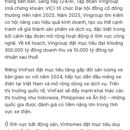
trắng bên bán. Sáng nay (24/4), Tập đoàn Vingroup
Ðiện thoại Thời báo VTV:
024.66 897 897
(mã chứng khoán: VIC) tổ chức Đại hội đồng cổ đông
Email:
toasoan@vtv.vn
thường niên năm 2025. Năm 2025, Vingroup tìm kiếm
Liên hệ quảng cáo:
024-7300.7108
cơ hội nâng cao hiệu quả kinh doanh, tạo ưu thế cạnh
tranh về giá thành sản phẩm và dịch vụ, đặc biệt trong
bối cảnh tập đoàn mở rộng hoạt động ở lĩnh vực công
nghệ. Về kế hoạch, Vingroup đặt mục tiêu đạt khoảng
300.000 tỷ đồng doanh thu và 10.000 tỷ đồng lợi
nhuận sau thuế.
Riêng VinFast đặt mục tiêu tăng gấp đôi sản lượng xe
bàn giao so với năm 2024, tiếp tục dẫn đầu mảng xe
điện tại Việt Nam và mở rộng dòng xe dịch vụ. Trên
thị trường quốc tế, VinFast sẽ đẩy mạnh khai thác các
thị trường như Indonesia, Philippines và Ấn Độ – những
® Cấm sao chép dưới mọi hình thức nếu không có sự chấp
quốc gia được đánh giá có tiềm năng lớn trong lĩnh
thuận bằng văn bản. Ghi rõ nguồn VTV.vn khi phát hành lại
vực xe điện.
thông tin từ website này.
Ở lĩnh vực bất động sản, Vinhomes đặt mục tiêu duy