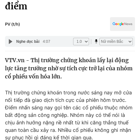
Chính trị
điểm
Truyền hình
Văn hóa - Giải trí
Xã hội
Y tế
PV (t/h)
Đời sống
Pháp luật
Công nghệ
Nghe đọc bài
4:07
Giáo dục
Y tế
VTV.vn - Thị trường chứng khoán lấy lại động
lực tăng trưởng nhờ sự tích cực trở lại của nhóm
Thế giới
cổ phiếu vốn hóa lớn.
Tin tức
Kinh tế
Thị trường chứng khoán trong nước sáng nay mở cửa
Thế giới đó đây
nối tiếp đà giao dịch tích cực của phiên hôm trước.
Tài chính
Điểm nhấn sáng nay gọi tên các cổ phiếu thuộc nhóm
Dữ liệu và đời sống
Câu chuyện quốc tế
bất động sản công nghiệp. Nhóm này có thể nói là
Thị trường
chịu ảnh hưởng nặng nề nhất từ khi căng thẳng thuế
Truyền hình
quan toàn cầu xảy ra. Nhiều cổ phiếu không ghi nhận
Góc doanh nghiệp
sự phục hồi gì đáng kể thời gian qua.