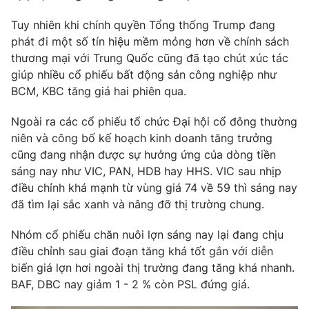
Phim VTV
Giải trí
Tuy nhiên khi chính quyền Tổng thống Trump đang
Hậu trường
phát đi một số tín hiệu mềm mỏng hơn về chính sách
Điện ảnh
Đời sống
thương mại với Trung Quốc cũng đã tạo chút xúc tác
Nhân vật
Âm nhạc
giúp nhiều cổ phiếu bất động sản công nghiệp như
Du lịch
Khán giả
BCM, KBC tăng giá hai phiên qua.
Giáo dục
Sao
Làm đẹp
Giải sao mai
Ngoài ra các cổ phiếu tổ chức Đại hội cổ đông thường
Tuyển sinh
Công nghệ
niên và công bố kế hoạch kinh doanh tăng trưởng
Chất lượng cuộc sống
Học trực tuyến
cũng đang nhận được sự hưởng ứng của dòng tiền
Hitech Công nghệ tương lai
sáng nay như VIC, PAN, HDB hay HHS. VIC sau nhịp
Giao lưu trực tuyến
điều chỉnh khá mạnh từ vùng giá 74 về 59 thì sáng nay
Sản phẩm
đã tìm lại sắc xanh và nâng đỡ thị trường chung.
Lịch phát sóng
Thị trường
Nhóm cổ phiếu chăn nuôi lợn sáng nay lại đang chịu
Tư vấn
điều chỉnh sau giai đoạn tăng khá tốt gắn với diễn
Chuyên mục khác
biến giá lợn hơi ngoài thị trường đang tăng khá nhanh.
BAF, DBC nay giảm 1 - 2 % còn PSL đứng giá.
Emagazine
Podcast