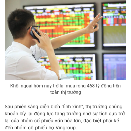
Photo
Infographic
Video
Shorts video
VTV Money
VTV Thể thao
VTV Sức khoẻ
Bất động sản
Thị trường 24h
Tấm lòng Việt
Khối ngoại hôm nay trở lại mua ròng 468 tỷ đồng trên
toàn thị trường
VTV4
Vươn mình bằng AI
Sau phiên sáng diễn biến "lình xình", thị trường chứng
VTV9
VTV8
khoán lấy lại động lực tăng trưởng nhờ sự tích cực trở
lại của nhóm cổ phiếu vốn hóa lớn, đặc biệt phải kể
đến nhóm cổ phiếu họ Vingroup.
Liên hệ tòa soạn
English