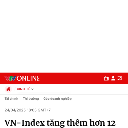
KINH TẾ
Chính trị
Tài chính
Thị trường
Góc doanh nghiệp
Xã hội
24/04/2025 18:03 GMT+7
Pháp luật
Chuyên mục
Kinh tế
VN-Index tăng thêm hơn 12
Thể thao