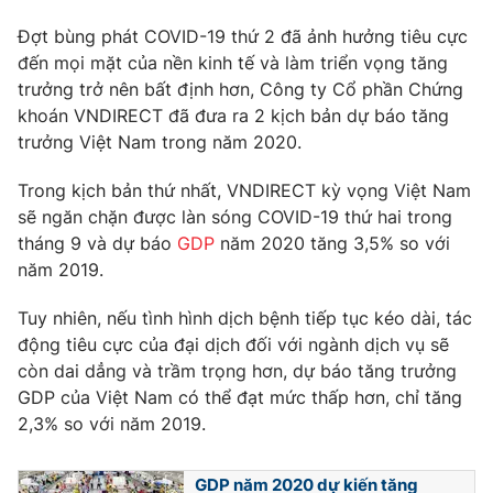
Ðiện thoại Thời báo VTV:
024.66 897 897
Đợt bùng phát COVID-19 thứ 2 đã ảnh hưởng tiêu cực
Email:
toasoan@vtv.vn
đến mọi mặt của nền kinh tế và làm triển vọng tăng
Liên hệ quảng cáo:
024-7300.7108
trưởng trở nên bất định hơn, Công ty Cổ phần Chứng
khoán VNDIRECT đã đưa ra 2 kịch bản dự báo tăng
trưởng Việt Nam trong năm 2020.
Trong kịch bản thứ nhất, VNDIRECT kỳ vọng Việt Nam
sẽ ngăn chặn được làn sóng COVID-19 thứ hai trong
tháng 9 và dự báo
GDP
năm 2020 tăng 3,5% so với
năm 2019.
Tuy nhiên, nếu tình hình dịch bệnh tiếp tục kéo dài, tác
động tiêu cực của đại dịch đối với ngành dịch vụ sẽ
còn dai dẳng và trầm trọng hơn, dự báo tăng trưởng
® Cấm sao chép dưới mọi hình thức nếu không có sự chấp
GDP của Việt Nam có thể đạt mức thấp hơn, chỉ tăng
thuận bằng văn bản. Ghi rõ nguồn VTV.vn khi phát hành lại
2,3% so với năm 2019.
thông tin từ website này.
GDP năm 2020 dự kiến tăng