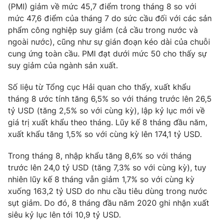
(PMI) giảm về mức 45,7 điểm trong tháng 8 so với
mức 47,6 điểm của tháng 7 do sức cầu đối với các sản
phẩm công nghiệp suy giảm (cả cầu trong nước và
ngoài nước), cũng như sự gián đoạn kéo dài của chuỗi
THỜI BÁO VTV
cung ứng toàn cầu. PMI đạt dưới mức 50 cho thấy sự
suy giảm của ngành sản xuất.
Số liệu từ Tổng cục Hải quan cho thấy, xuất khẩu
Theo dõi báo trên
tháng 8 ước tính tăng 6,5% so với tháng trước lên 26,5
tỷ USD (tăng 2,5% so với cùng kỳ), lập kỷ lục mới về
giá trị xuất khẩu theo tháng. Lũy kế 8 tháng đầu năm,
Cơ quan chủ quản:
Đài Truyền hình Việt Nam
xuất khẩu tăng 1,5% so với cùng kỳ lên 174,1 tỷ USD.
Cơ quan báo chí:
Thời báo VTV
Giấy phép hoạt động báo in và báo điện tử số 483/GP-BTTTT
Trong tháng 8, nhập khẩu tăng 8,6% so với tháng
cấp ngày 29/12/2023
trước lên 24,0 tỷ USD (tăng 7,3% so với cùng kỳ), tuy
Tổng Biên tập:
Vũ Thanh Thủy
nhiên lũy kế 8 tháng vẫn giảm 1,7% so với cùng kỳ
Phó Tổng Biên tập:
Nguyễn Thị Mỹ Hạnh, Phạm Quốc Thắng,
xuống 163,2 tỷ USD do nhu cầu tiêu dùng trong nước
Nguyễn Trọng Ninh
sụt giảm. Do đó, 8 tháng đầu năm 2020 ghi nhận xuất
Tổng đài VTV:
024.38 355 931 - 024.38 355 932
siêu kỷ lục lên tới 10,9 tỷ USD.