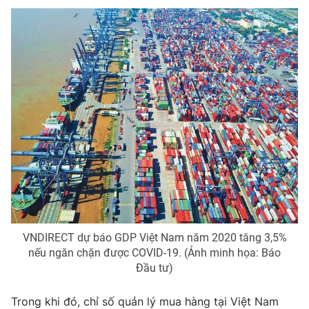
Photo
Infographic
Video
Shorts video
VTV Money
VTV Thể thao
VTV Sức khoẻ
Bất động sản
Thị trường 24h
Tấm lòng Việt
VTV4
Vươn mình bằng AI
VNDIRECT dự báo GDP Việt Nam năm 2020 tăng 3,5%
nếu ngăn chặn được COVID-19. (Ảnh minh họa: Báo
VTV9
VTV8
Đầu tư)
Trong khi đó, chỉ số quản lý mua hàng tại Việt Nam
Liên hệ tòa soạn
English