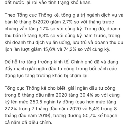
Phim VTV
đất nước lại rơi vào tình trạng khó khăn.
Giải trí
Hậu trường
Theo Tổng cục Thống kê, tổng giá trị ngành dịch vụ và
Điện ảnh
bán lẻ tháng 8/2020 giảm 2,7% so với tháng trước
Đời sống
Nhân vật
nhưng vẫn tăng 1,7% so với cùng kỳ. Trong đó, doanh
Âm nhạc
Du lịch
thu bán lẻ tăng 6,3% so với cùng kỳ năm trước, trong
Khán giả
Giáo dục
Sao
khi doanh thu dịch vụ ăn uống, lưu trú và doanh thu du
Làm đẹp
Giải sao mai
lịch lần lượt giảm 15,6% và 74,2% so với cùng kỳ.
Tuyển sinh
Công nghệ
Chất lượng cuộc sống
Để hỗ trợ tăng trưởng kinh tế, Chính phủ đã và đang
Học trực tuyến
Hitech Công nghệ tương lai
đẩy mạnh giải ngân đầu tư công trong bối cảnh các
Giao lưu trực tuyến
động lực tăng trưởng khác bị chậm lại.
Sản phẩm
Tổng cục Thống kê cho biết, giải ngân đầu tư công
Lịch phát sóng
Thị trường
trong 8 tháng đầu năm 2020 tăng 30,4% so với cùng
kỳ lên mức 250,5 nghìn tỷ đồng (cao hơn mức tăng
Tư vấn
27,2% trong 7 tháng đầu năm 2020 và 5,4% trong 8
Chuyên mục khác
tháng đầu năm 2019), tương đương 50,7% kế hoạch
Emagazine
Podcast
cả năm đã điều chỉnh.