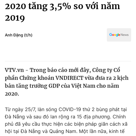
Chính trị
2020 tăng 3,5% so với năm
Truyền hình
2019
Văn hóa - Giải trí
Xã hội
Y tế
Đời sống
Anh Đặng (t/h)
Pháp luật
Công nghệ
Giáo dục
Y tế
VTV.vn - Trong báo cáo mới đây, Công ty Cổ
Thế giới
phần Chứng khoán VNDIRECT vừa đưa ra 2 kịch
Tin tức
bản tăng trưởng GDP của Việt Nam cho năm
Kinh tế
2020.
Thế giới đó đây
Tài chính
Dữ liệu và đời sống
Câu chuyện quốc tế
Từ ngày 25/7, làn sóng COVID-19 thứ 2 bùng phát tại
Thị trường
Đà Nẵng và sau đó lan rộng ra 15 địa phương. Chính
phủ đã yêu cầu thực hiện các biện pháp giãn cách xã
Truyền hình
Góc doanh nghiệp
hội tại Đà Nẵng và Quảng Nam. Một lần nữa, kinh tế