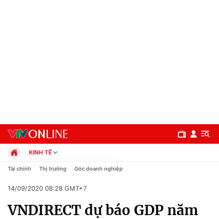
KINH TẾ
Chính trị
Tài chính
Thị trường
Góc doanh nghiệp
Xã hội
14/09/2020 08:28 GMT+7
Pháp luật
Chuyên mục
Kinh tế
VNDIRECT dự báo GDP năm
Thể thao