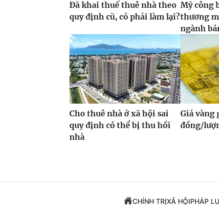
Đã khai thuế thuê nhà theo
Mỹ công 
quy định cũ, có phải làm lại?
thương m
ngành bán
Cho thuê nhà ở xã hội sai
Giá vàng
quy định có thể bị thu hồi
đồng/lượ
nhà
CHÍNH TRỊ
XÃ HỘI
PHÁP L