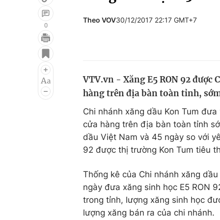
Theo VOV
30/12/2017 22:17 GMT+7
0
Giải trí
Đời sống
Điện ảnh
Du lịch
VTV.vn - Xăng E5 RON 92 được C
Âm nhạc
Làm đẹp
hàng trên địa bàn toàn tỉnh, sớm
Sao
Chất lượng cuộc sốn
Chi nhánh xăng dầu Kon Tum đưa v
cửa hàng trên địa bàn toàn tỉnh s
dầu Việt Nam và 45 ngày so với y
92 được thị trường Kon Tum tiêu t
Thống kê của Chi nhánh xăng dầu 
ngày đưa xăng sinh học E5 RON 92
trong tỉnh, lượng xăng sinh học được
lượng xăng bán ra của chi nhánh.