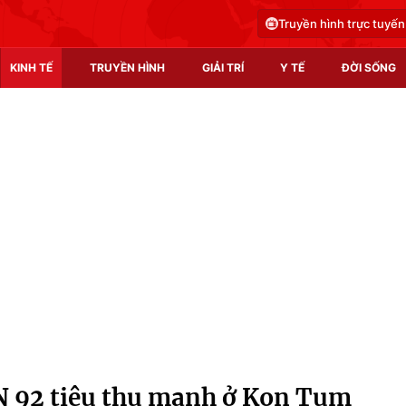
Truyền hình trực tuyến
KINH TẾ
TRUYỀN HÌNH
GIẢI TRÍ
Y TẾ
ĐỜI SỐNG
Pháp luật
Y tế
Truyền hình
Multimedia
Phim VTV
Video
Hậu trường
Shorts video
Nhân vật
Podcast
Khán giả
EMagazine
Giải sao mai
Photo
N 92 tiêu thụ mạnh ở Kon Tum
Infographic