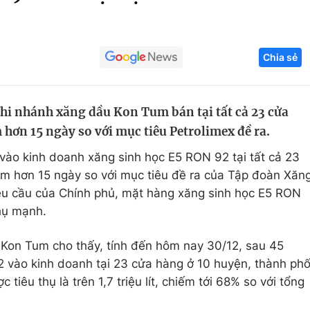
Góc ảnh
Chia sẻ
Giáo dục
Công nghệ
Tuyển sinh
Hitech Công ng
hi nhánh xăng dầu Kon Tum bán tại tất cả 23 cửa
Học trực tuyến
Sản phẩm
 hơn 15 ngày so với mục tiêu Petrolimex đề ra.
g
Thị trường
ào kinh doanh xăng sinh học E5 RON 92 tại tất cả 23
Tư vấn
ớm hơn 15 ngày so với mục tiêu đề ra của Tập đoàn Xăn
êu cầu của Chính phủ, mặt hàng xăng sinh học E5 RON
hụ mạnh.
Kon Tum cho thấy, tính đến hôm nay 30/12, sau 45
 vào kinh doanh tại 23 cửa hàng ở 10 huyện, thành ph
 tiêu thụ là trên 1,7 triệu lít, chiếm tới 68% so với tổng