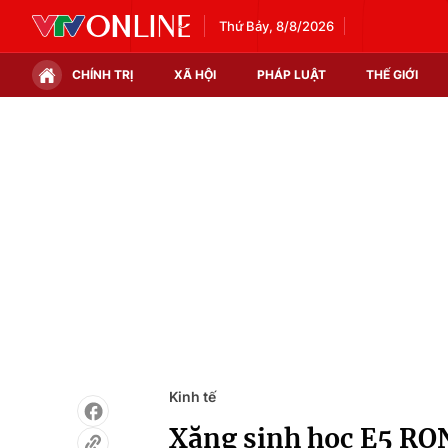
Thứ Bảy, 8/8/2026
CHÍNH TRỊ
XÃ HỘI
PHÁP LUẬT
THẾ GIỚI
Chính trị
Xã hội
Thế giới
Kinh tế
Tin tức
Tài chính
Thế giới đó đây
Thị trường
Câu chuyện quốc tế
Góc doanh nghiệp
Dữ liệu và đời sống
Kinh tế
Xăng sinh học E5 RO