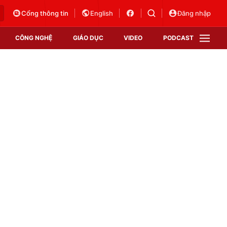
Cổng thông tin
English
Đăng nhập
CÔNG NGHỆ
GIÁO DỤC
VIDEO
PODCAST
VTV Money
VTV Thể thao
VTV Sức khoẻ
Bất động sản
Thị trường 24h
Tấm lòng Việt
Vươn mình bằng AI
VTV4
VTV8
VTV9
Lịch phát sóng
Giao lưu trực tuyến
Sự kiện