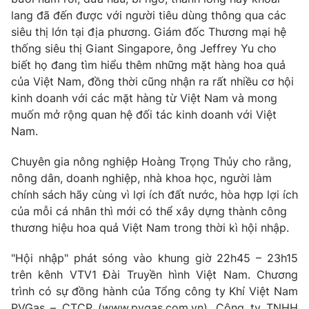
Ðiện thoại Thời báo VTV:
024.66 897 897
lang đã đến được với người tiêu dùng thông qua các
Email:
toasoan@vtv.vn
siêu thị lớn tại địa phương. Giám đốc Thương mại hệ
Liên hệ quảng cáo:
024-7300.7108
thống siêu thị Giant Singapore, ông Jeffrey Yu cho
biết họ đang tìm hiểu thêm những mặt hàng hoa quả
của Việt Nam, đồng thời cũng nhận ra rất nhiều cơ hội
kinh doanh với các mặt hàng từ Việt Nam và mong
muốn mở rộng quan hệ đối tác kinh doanh với Việt
Nam.
Chuyên gia nông nghiệp Hoàng Trọng Thủy cho rằng,
nông dân, doanh nghiệp, nhà khoa học, người làm
chính sách hãy cùng vì lợi ích đất nước, hòa hợp lợi ích
của mỗi cá nhân thì mới có thể xây dựng thành công
thương hiệu hoa quả Việt Nam trong thời kì hội nhập.
® Cấm sao chép dưới mọi hình thức nếu không có sự chấp
thuận bằng văn bản. Ghi rõ nguồn VTV.vn khi phát hành lại
"Hội nhập" phát sóng vào khung giờ 22h45 – 23h15
thông tin từ website này.
trên kênh VTV1 Đài Truyền hình Việt Nam. Chương
trình có sự đồng hành của Tổng công ty Khí Việt Nam
PVGas – CTCP (www.pvgas.com.vn), Công ty TNHH