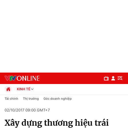
KINH TẾ
Chính trị
Tài chính
Thị trường
Góc doanh nghiệp
Xã hội
02/10/2017 09:00 GMT+7
Pháp luật
Chuyên mục
Kinh tế
Xây dựng thương hiệu trái
Thể thao