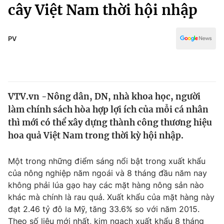
Chính trị
cây Việt Nam thời hội nhập
Truyền hình
Văn hóa - Giải trí
Xã hội
Y tế
PV
Đời sống
Pháp luật
Công nghệ
Giáo dục
Y tế
VTV.vn -Nông dân, DN, nhà khoa học, người
làm chính sách hòa hợp lợi ích của mỗi cá nhân
Thế giới
thì mới có thể xây dựng thành công thương hiệu
hoa quả Việt Nam trong thời kỳ hội nhập.
Tin tức
Kinh tế
Thế giới đó đây
Một trong những điểm sáng nổi bật trong xuất khẩu
Tài chính
của nông nghiệp năm ngoái và 8 tháng đầu năm nay
Dữ liệu và đời sống
Câu chuyện quốc tế
không phải lúa gạo hay các mặt hàng nông sản nào
Thị trường
khác mà chính là rau quả. Xuất khẩu của mặt hàng này
Truyền hình
Góc doanh nghiệp
đạt 2.46 tỷ đô la Mỹ, tăng 33.6% so với năm 2015.
Theo số liệu mới nhất, kim ngạch xuất khẩu 8 tháng