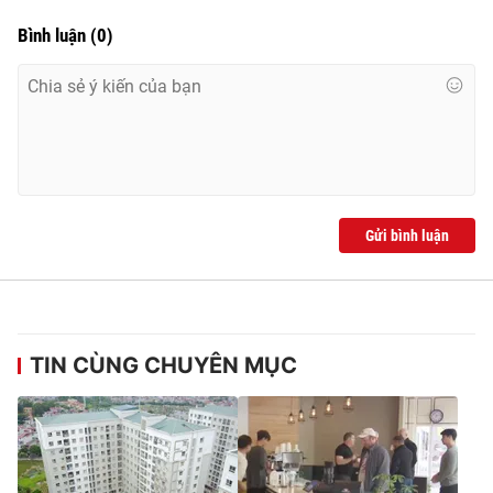
Bình luận
(
0
)
Gửi bình luận
TIN CÙNG CHUYÊN MỤC