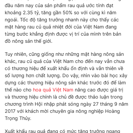
Phim VTV
đầu năm nay của sản phẩm rau quả ước tính đạt
Giải trí
khoảng 2.35 tỷ, tăng gần 50% so với cùng kì năm
Hậu trường
Điện ảnh
ngoái. Tốc độ tăng trưởng nhanh này cho thấy các
Đời sống
Nhân vật
mặt hàng rau củ quả nhiệt đới của Việt Nam đang
Âm nhạc
từng bước khẳng định được vị trí của mình trên bản
Du lịch
Khán giả
Giáo dục
đồ nông sản thế giới.
Sao
Làm đẹp
Giải sao mai
Tuyển sinh
Tuy nhiên, cũng giống như những mặt hàng nông sản
Công nghệ
Chất lượng cuộc sống
khác, rau củ quả của Việt Nam cho đến nay vẫn chưa
Học trực tuyến
có thương hiệu để xuất khẩu ổn định và vẫn thiên về
Hitech Công nghệ tương lai
Giao lưu trực tuyến
số lượng hơn chất lượng. Do vậy, nhìn vào bài học xây
Sản phẩm
dựng các thương hiệu nông sản khác trước đó để làm
thế nào cho
hoa quả Việt Nam
nâng cao được giá trị
Lịch phát sóng
Thị trường
và thương hiệu chính là chủ đề được thảo luận trong
chương trình Hội nhập phát sóng ngày 27 tháng 9 năm
Tư vấn
2017 với khách mời chuyên gia nông nghiệp Hoàng
Chuyên mục khác
Trọng Thủy.
Emagazine
Podcast
Xuất khẩu rau quả đang có mức tăng trưởng ngang