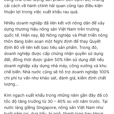
cải cách về hành chính hải quan cũng tạo điều kiện
thuận lợi trong việc xuất khẩu rau quả.
Nhiều doanh nghiệp đã liên kết với nông dân để xây
THỜI BÁO VTV
dựng thương hiệu nông sản Việt Nam trên trường
quốc tế. Hiện nay, Bộ Nông nghiệp và Phát triển nông
thôn đang biên soạn một Nghị định để thay Quyết
định 80 về liên kết bao tiêu sản phẩm. Trong đó,
Theo dõi báo trên
doanh nghiệp được cấp chứng nhận quyền sử dụng
đất, đồng thời được giảm 50% tiền sử dụng đất nếu
Cơ quan chủ quản:
Đài Truyền hình Việt Nam
doanh nghiệp xây dựng nhà máy, công xưởng và khu
Cơ quan báo chí:
Thời báo VTV
chế biến. Nhà nước cũng sẽ hỗ trợ doanh nghiệp 100%
chi phí tư vấn như khảo sát, đánh giá, kiểm định chất
Giấy phép hoạt động báo in và báo điện tử số 483/GP-BTTTT
cấp ngày 29/12/2023
lượng…
Tổng Biên tập:
Vũ Thanh Thủy
Kim ngạch xuất khẩu trong những năm gần đây đã có
Phó Tổng Biên tập:
Nguyễn Thị Mỹ Hạnh, Phạm Quốc Thắng,
tốc độ tăng trưởng từ 30 – 40% so với năm trước. Tại
Nguyễn Trọng Ninh
nước láng giềng Singapore, nông sản Việt Nam như
Tổng đài VTV:
024.38 355 931 - 024.38 355 932
bưởi năm roi, dưa hấu, bí ngô, thanh long hay khoai