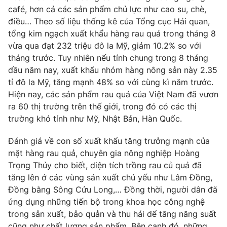
café, hơn cả các sản phẩm chủ lực như cao su, chè,
Photo
Infographic
điều… Theo số liệu thống kê của Tổng cục Hải quan,
tổng kim ngạch xuất khẩu hàng rau quả trong tháng 8
Video
vừa qua đạt 232 triệu đô la Mỹ, giảm 10.2% so với
Shorts video
tháng trước. Tuy nhiên nếu tính chung trong 8 tháng
đầu năm nay, xuất khẩu nhóm hàng nông sản này 2.35
VTV Money
VTV Thể thao
tỉ đô la Mỹ, tăng mạnh 48% so với cùng kì năm trước.
Hiện nay, các sản phẩm rau quả của Việt Nam đã vươn
VTV Sức khoẻ
Bất động sản
ra 60 thị trường trên thế giới, trong đó có các thị
trường khó tính như Mỹ, Nhật Bản, Hàn Quốc.
Thị trường 24h
Tấm lòng Việt
Đánh giá về con số xuất khẩu tăng trưởng mạnh của
mặt hàng rau quả, chuyên gia nông nghiệp Hoàng
VTV4
Vươn mình bằng AI
Trọng Thủy cho biết, diện tích trồng rau củ quả đã
tăng lên ở các vùng sản xuất chủ yếu như Lâm Đồng,
Đồng bằng Sông Cửu Long,… Đồng thời, người dân đã
VTV9
VTV8
ứng dụng những tiến bộ trong khoa học công nghệ
trong sản xuất, bảo quản và thu hái để tăng năng suất
Liên hệ tòa soạn
English
cũng như chất lượng sản phẩm. Bên cạnh đó, những