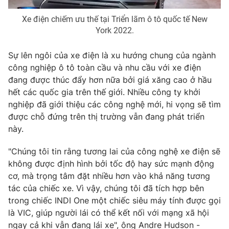
Photo
Infographic
Xe điện chiếm ưu thế tại Triển lãm ô tô quốc tế New
York 2022.
Video
Shorts video
Sự lên ngôi của xe điện là xu hướng chung của ngành
công nghiệp ô tô toàn cầu và nhu cầu với xe điện
VTV Money
VTV Thể thao
đang được thúc đẩy hơn nữa bởi giá xăng cao ở hầu
hết các quốc gia trên thế giới. Nhiều công ty khởi
nghiệp đã giới thiệu các công nghệ mới, hi vọng sẽ tìm
VTV Sức khoẻ
Bất động sản
được chỗ đứng trên thị trường vẫn đang phát triển
này.
Thị trường 24h
Tấm lòng Việt
"Chúng tôi tin rằng tương lai của công nghệ xe điện sẽ
không được định hình bởi tốc độ hay sức mạnh động
VTV4
Vươn mình bằng AI
cơ, mà trọng tâm đặt nhiều hơn vào khả năng tương
tác của chiếc xe. Vì vậy, chúng tôi đã tích hợp bên
VTV9
VTV8
trong chiếc INDI One một chiếc siêu máy tính được gọi
là VIC, giúp người lái có thể kết nối với mạng xã hội
Liên hệ tòa soạn
English
ngay cả khi vẫn đang lái xe", ông Andre Hudson -