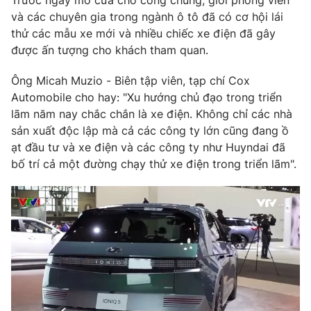
Trước ngày mở cửa cho công chúng, giới phóng viên
Phim VTV
Giải trí
và các chuyên gia trong ngành ô tô đã có cơ hội lái
Hậu trường
thử các mẫu xe mới và nhiều chiếc xe điện đã gây
Điện ảnh
được ấn tượng cho khách tham quan.
Đời sống
Nhân vật
Âm nhạc
Ông Micah Muzio - Biên tập viên, tạp chí Cox
Du lịch
Khán giả
Giáo dục
Automobile cho hay: "Xu hướng chủ đạo trong triển
Sao
Làm đẹp
lãm năm nay chắc chắn là xe điện. Không chỉ các nhà
Giải sao mai
Tuyển sinh
sản xuất độc lập mà cả các công ty lớn cũng đang ồ
Công nghệ
Chất lượng cuộc sống
ạt đầu tư và xe điện và các công ty như Huyndai đã
Học trực tuyến
bố trí cả một đường chạy thử xe điện trong triển lãm".
Hitech Công nghệ tương lai
Giao lưu trực tuyến
Sản phẩm
Lịch phát sóng
Thị trường
Tư vấn
Chuyên mục khác
Emagazine
Podcast