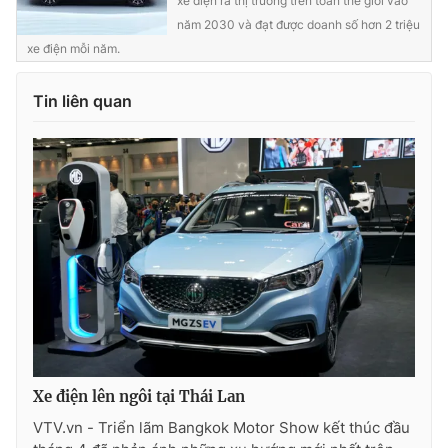
xe điện ra thị trường trên toàn thế giới vào
Ðiện thoại Thời báo VTV:
024.66 897 897
năm 2030 và đạt được doanh số hơn 2 triệu
Email:
toasoan@vtv.vn
xe điện mỗi năm.
Liên hệ quảng cáo:
024-7300.7108
Tin liên quan
® Cấm sao chép dưới mọi hình thức nếu không có sự chấp
thuận bằng văn bản. Ghi rõ nguồn VTV.vn khi phát hành lại
thông tin từ website này.
Xe điện lên ngôi tại Thái Lan
VTV.vn - Triển lãm Bangkok Motor Show kết thúc đầu