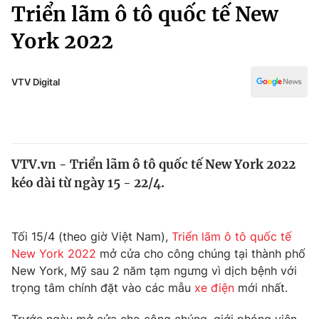
Chính trị
Triển lãm ô tô quốc tế New
Truyền hình
York 2022
Văn hóa - Giải trí
Xã hội
Y tế
Đời sống
VTV Digital
Pháp luật
Công nghệ
Giáo dục
Y tế
VTV.vn - Triển lãm ô tô quốc tế New York 2022
Thế giới
kéo dài từ ngày 15 - 22/4.
Tin tức
Kinh tế
Thế giới đó đây
Tối 15/4 (theo giờ Việt Nam),
Triển lãm ô tô quốc tế
Tài chính
Dữ liệu và đời sống
New York 2022
mở cửa cho công chúng tại thành phố
Câu chuyện quốc tế
Thị trường
New York, Mỹ sau 2 năm tạm ngưng vì dịch bệnh với
trọng tâm chính đặt vào các mẫu
xe điện
mới nhất.
Truyền hình
Góc doanh nghiệp