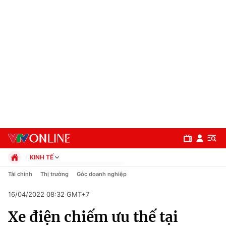
KINH TẾ
Chính trị
Tài chính
Thị trường
Góc doanh nghiệp
Xã hội
16/04/2022 08:32 GMT+7
Pháp luật
Chuyên mục
Kinh tế
Xe điện chiếm ưu thế tại
Thể thao