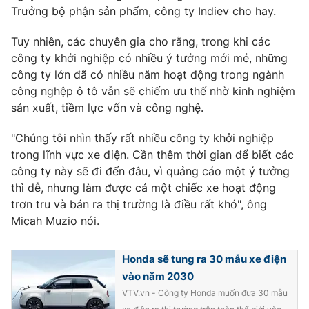
Trưởng bộ phận sản phẩm, công ty Indiev cho hay.
Tuy nhiên, các chuyên gia cho rằng, trong khi các
công ty khởi nghiệp có nhiều ý tưởng mới mẻ, những
THỜI BÁO VTV
công ty lớn đã có nhiều năm hoạt động trong ngành
công nghệp ô tô vẫn sẽ chiếm ưu thế nhờ kinh nghiệm
sản xuất, tiềm lực vốn và công nghệ.
Theo dõi báo trên
"Chúng tôi nhìn thấy rất nhiều công ty khởi nghiệp
trong lĩnh vực xe điện. Cần thêm thời gian để biết các
công ty này sẽ đi đến đâu, vì quảng cáo một ý tưởng
Cơ quan chủ quản:
Đài Truyền hình Việt Nam
thì dễ, nhưng làm được cả một chiếc xe hoạt động
Cơ quan báo chí:
Thời báo VTV
trơn tru và bán ra thị trường là điều rất khó", ông
Giấy phép hoạt động báo in và báo điện tử số 483/GP-BTTTT
Micah Muzio nói.
cấp ngày 29/12/2023
Tổng Biên tập:
Vũ Thanh Thủy
Honda sẽ tung ra 30 mẫu xe điện
Phó Tổng Biên tập:
Nguyễn Thị Mỹ Hạnh, Phạm Quốc Thắng,
vào năm 2030
Nguyễn Trọng Ninh
VTV.vn - Công ty Honda muốn đưa 30 mẫu
Tổng đài VTV:
024.38 355 931 - 024.38 355 932