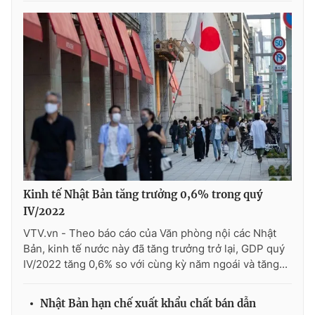
Ðiện thoại Thời báo VTV:
024.66 897 897
Email:
toasoan@vtv.vn
Liên hệ quảng cáo:
024-7300.7108
Kinh tế Nhật Bản tăng trưởng 0,6% trong quý
IV/2022
VTV.vn - Theo báo cáo của Văn phòng nội các Nhật
® Cấm sao chép dưới mọi hình thức nếu không có sự chấp
Bản, kinh tế nước này đã tăng trưởng trở lại, GDP quý
thuận bằng văn bản. Ghi rõ nguồn VTV.vn khi phát hành lại
IV/2022 tăng 0,6% so với cùng kỳ năm ngoái và tăng...
thông tin từ website này.
Nhật Bản hạn chế xuất khẩu chất bán dẫn