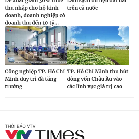
Đề xuất giảm 30% thuế
Làm sạch dữ liệu đất đai
thu nhập cho hộ kinh
trên cả nước
doanh, doanh nghiệp có
doanh thu đến 10 tỷ...
Công nghiệp TP. Hồ Chí
TP. Hồ Chí Minh thu hút
Minh duy trì đà tăng
dòng vốn Châu Âu vào
trưởng
các lĩnh vực giá trị cao
THỜI BÁO VTV