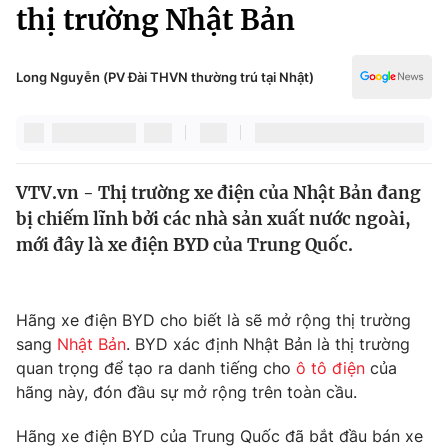
Chính trị
thị trường Nhật Bản
Truyền hình
Văn hóa - Giải trí
Xã hội
Y tế
Long Nguyễn (PV Đài THVN thường trú tại Nhật)
Đời sống
Pháp luật
Công nghệ
Giáo dục
Y tế
VTV.vn - Thị trường xe điện của Nhật Bản đang
bị chiếm lĩnh bởi các nhà sản xuất nước ngoài,
Thế giới
mới đây là xe điện BYD của Trung Quốc.
Tin tức
Kinh tế
Thế giới đó đây
Hãng xe điện BYD cho biết là sẽ mở rộng thị trường
Tài chính
sang
Nhật Bản
. BYD xác định Nhật Bản là thị trường
Dữ liệu và đời sống
Câu chuyện quốc tế
quan trọng để tạo ra danh tiếng cho
ô tô điện
của
Thị trường
hãng này, đón đầu sự mở rộng trên toàn cầu.
Truyền hình
Góc doanh nghiệp
Hãng xe điện BYD của Trung Quốc đã bắt đầu bán xe