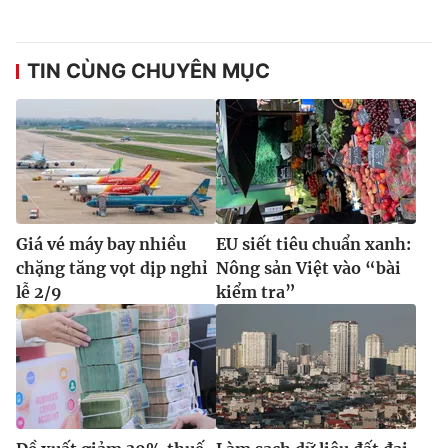
TIN CÙNG CHUYÊN MỤC
Giá vé máy bay nhiều
EU siết tiêu chuẩn xanh:
chặng tăng vọt dịp nghỉ
Nông sản Việt vào “bài
lễ 2/9
kiểm tra”