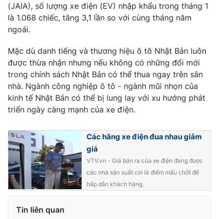
(JAIA), số lượng xe điện (EV) nhập khẩu trong tháng 1
là 1.068 chiếc, tăng 3,1 lần so với cùng tháng năm
ngoái.
THỜI BÁO VTV
Mặc dù danh tiếng và thương hiệu ô tô Nhật Bản luôn
được thừa nhận nhưng nếu không có những đổi mới
trong chính sách Nhật Bản có thể thua ngay trên sân
nhà. Ngành công nghiệp ô tô - ngành mũi nhọn của
Theo dõi báo trên
kinh tế Nhật Bản có thể bị lung lay với xu hướng phát
triển ngày càng mạnh của xe điện.
Cơ quan chủ quản:
Đài Truyền hình Việt Nam
Cơ quan báo chí:
Thời báo VTV
Các hãng xe điện đua nhau giảm
giá
Giấy phép hoạt động báo in và báo điện tử số 483/GP-BTTTT
cấp ngày 29/12/2023
VTV.vn - Giá bán ra của xe điện đang được
các nhà sản xuất coi là điểm mấu chốt để
Tổng Biên tập:
Vũ Thanh Thủy
hấp dẫn khách hàng.
Phó Tổng Biên tập:
Nguyễn Thị Mỹ Hạnh, Phạm Quốc Thắng,
Nguyễn Trọng Ninh
Tin liên quan
Tổng đài VTV:
024.38 355 931 - 024.38 355 932