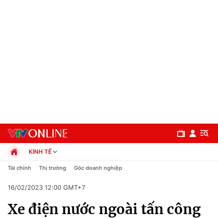
KINH TẾ
Chính trị
Tài chính
Thị trường
Góc doanh nghiệp
Xã hội
16/02/2023 12:00 GMT+7
Pháp luật
Chuyên mục
Kinh tế
Xe điện nước ngoài tấn công
Thể thao