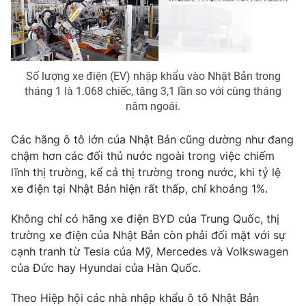
Photo
Infographic
Video
Shorts video
Số lượng xe điện (EV) nhập khẩu vào Nhật Bản trong
tháng 1 là 1.068 chiếc, tăng 3,1 lần so với cùng tháng
VTV Money
VTV Thể thao
năm ngoái.
Các hãng ô tô lớn của Nhật Bản cũng dường như đang
VTV Sức khoẻ
Bất động sản
chậm hơn các đối thủ nước ngoài trong việc chiếm
lĩnh thị trường, kể cả thị trường trong nước, khi tỷ lệ
Thị trường 24h
Tấm lòng Việt
xe điện tại Nhật Bản hiện rất thấp, chỉ khoảng 1%.
Không chỉ có hãng xe điện BYD của Trung Quốc, thị
VTV4
Vươn mình bằng AI
trường xe điện của Nhật Bản còn phải đối mặt với sự
cạnh tranh từ Tesla của Mỹ, Mercedes và Volkswagen
VTV9
VTV8
của Đức hay Hyundai của Hàn Quốc.
Theo Hiệp hội các nhà nhập khẩu ô tô Nhật Bản
Liên hệ tòa soạn
English