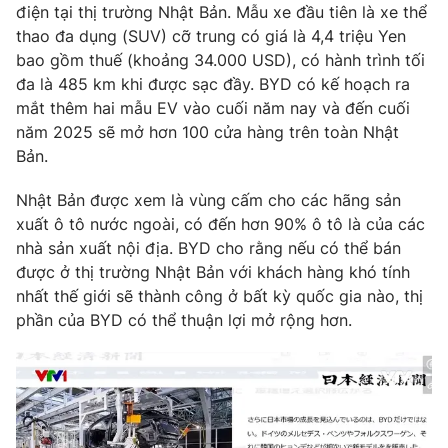
Phim VTV
điện tại thị trường Nhật Bản. Mẫu xe đầu tiên là xe thể
Giải trí
thao đa dụng (SUV) cỡ trung có giá là 4,4 triệu Yen
Hậu trường
bao gồm thuế (khoảng 34.000 USD), có hành trình tối
Điện ảnh
Đời sống
đa là 485 km khi được sạc đầy. BYD có kế hoạch ra
Nhân vật
Âm nhạc
mắt thêm hai mẫu EV vào cuối năm nay và đến cuối
Du lịch
Khán giả
năm 2025 sẽ mở hơn 100 cửa hàng trên toàn Nhật
Giáo dục
Sao
Bản.
Làm đẹp
Giải sao mai
Tuyển sinh
Công nghệ
Nhật Bản được xem là vùng cấm cho các hãng sản
Chất lượng cuộc sống
Học trực tuyến
xuất ô tô nước ngoài, có đến hơn 90% ô tô là của các
Hitech Công nghệ tương lai
nhà sản xuất nội địa. BYD cho rằng nếu có thể bán
Giao lưu trực tuyến
được ở thị trường Nhật Bản với khách hàng khó tính
Sản phẩm
nhất thế giới sẽ thành công ở bất kỳ quốc gia nào, thị
Lịch phát sóng
Thị trường
phần của BYD có thể thuận lợi mở rộng hơn.
Tư vấn
Chuyên mục khác
Emagazine
Podcast