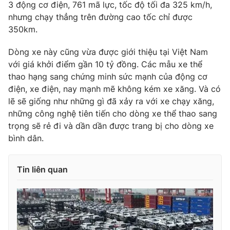
3 động cơ điện, 761 mã lực, tốc độ tối đa 325 km/h,
Ðiện thoại Thời báo VTV:
024.66 897 897
nhưng chạy thẳng trên đường cao tốc chỉ được
Email:
toasoan@vtv.vn
350km.
Liên hệ quảng cáo:
024-7300.7108
Dòng xe này cũng vừa được giới thiệu tại Việt Nam
với giá khởi điểm gần 10 tỷ đồng. Các mẫu xe thể
thao hạng sang chứng minh sức mạnh của động cơ
điện, xe điện, nay mạnh mẽ không kém xe xăng. Và có
lẽ sẽ giống như những gì đã xảy ra với xe chạy xăng,
những công nghệ tiên tiến cho dòng xe thể thao sang
trọng sẽ rẻ đi và dần dần được trang bị cho dòng xe
bình dân.
Tin liên quan
® Cấm sao chép dưới mọi hình thức nếu không có sự chấp
thuận bằng văn bản. Ghi rõ nguồn VTV.vn khi phát hành lại
thông tin từ website này.