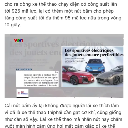
cho ra dòng xe thể thao chạy điện có công suất lên
Photo
Infographic
tới 925 mã lực, lại có thêm một nút bấm cho phép
tăng công suất tối đa thêm 95 mã lực nữa trong vòng
10 giây.
Video
Shorts video
VTV Money
VTV Thể thao
VTV Sức khoẻ
Bất động sản
Thị trường 24h
Tấm lòng Việt
VTV4
Vươn mình bằng AI
Cái nút bấm ấy lại không được người lái xe thích lắm
VTV9
VTV8
vì đã là xe thể thao thìphải cần gạt cơ khí, cũng giống
như cần số vậy. Lái xe thể thao mà nhấn nút hay chấm
Liên hệ tòa soạn
English
vuốt màn hình cảm ứng hơi mất cảm giác đi xe thể