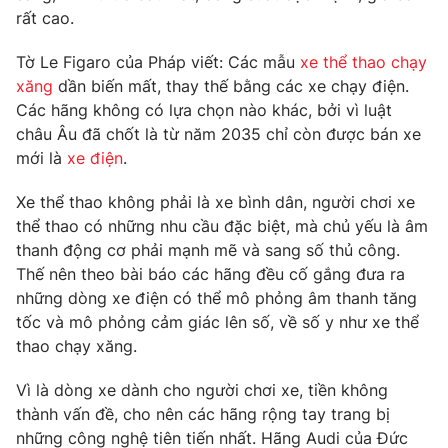
Phim VTV
rất cao.
Giải trí
Hậu trường
Tờ Le Figaro của Pháp viết: Các mẫu
xe thể thao chạy
Điện ảnh
Đời sống
Nhân vật
xăng
dần biến mất, thay thế bằng các xe chạy điện.
Âm nhạc
Các hãng không có lựa chọn nào khác, bởi vì luật
Du lịch
Khán giả
châu Âu đã chốt là từ năm 2035 chỉ còn được bán xe
Giáo dục
Sao
mới là
xe điện
.
Làm đẹp
Giải sao mai
Tuyển sinh
Công nghệ
Chất lượng cuộc sống
Xe thể thao không phải là xe bình dân, người chơi xe
Học trực tuyến
thể thao có những nhu cầu đặc biệt, mà chủ yếu là âm
Hitech Công nghệ tương lai
thanh động cơ phải mạnh mẽ và sang số thủ công.
Giao lưu trực tuyến
Thế nên theo bài báo các hãng đều cố gắng đưa ra
Sản phẩm
những dòng xe điện có thể mô phỏng âm thanh tăng
Lịch phát sóng
Thị trường
tốc và mô phỏng cảm giác lên số, về số y như xe thể
thao chạy xăng.
Tư vấn
Chuyên mục khác
Vì là dòng xe dành cho người chơi xe, tiền không
thành vấn đề, cho nên các hãng rộng tay trang bị
Emagazine
Podcast
những công nghệ tiên tiến nhất. Hãng Audi của Đức