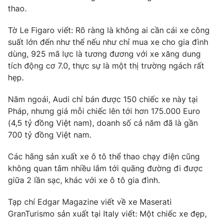
thao.
Tờ Le Figaro viết: Rõ ràng là không ai cần cái xe công
suất lớn đến như thế nếu như chỉ mua xe cho gia đình
THỜI BÁO VTV
dùng, 925 mã lực là tương đương với xe xăng dung
tích động cơ 7.0, thực sự là một thị trường ngách rất
hẹp.
Theo dõi báo trên
Năm ngoái, Audi chỉ bán được 150 chiếc xe này tại
Pháp, nhưng giá mỗi chiếc lên tới hơn 175.000 Euro
(4,5 tỷ đồng Việt nam), doanh số cả năm đã là gần
Cơ quan chủ quản:
Đài Truyền hình Việt Nam
700 tỷ đồng Việt nam.
Cơ quan báo chí:
Thời báo VTV
Giấy phép hoạt động báo in và báo điện tử số 483/GP-BTTTT
Các hãng sản xuất xe ô tô thể thao chạy điện cũng
cấp ngày 29/12/2023
không quan tâm nhiều lắm tới quãng đường đi được
Tổng Biên tập:
Vũ Thanh Thủy
giữa 2 lần sạc, khác với xe ô tô gia đình.
Phó Tổng Biên tập:
Nguyễn Thị Mỹ Hạnh, Phạm Quốc Thắng,
Nguyễn Trọng Ninh
Tạp chí Edgar Magazine viết về xe Maserati
Tổng đài VTV:
024.38 355 931 - 024.38 355 932
GranTurismo sản xuất tại Italy viết: Một chiếc xe đẹp,