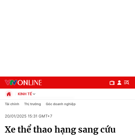
KINH TẾ
Chính trị
Tài chính
Thị trường
Góc doanh nghiệp
Xã hội
20/01/2025 15:31 GMT+7
Pháp luật
Chuyên mục
Kinh tế
Xe thể thao hạng sang cứu
Thể thao