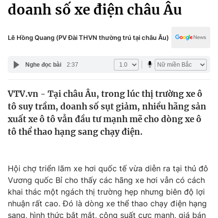
Chính trị
doanh số xe điện châu Âu
Truyền hình
Văn hóa - Giải trí
Xã hội
Y tế
Lê Hồng Quang (PV Đài THVN thường trú tại châu Âu)
Đời sống
Pháp luật
Công nghệ
Nghe đọc bài
2:37
Giáo dục
Y tế
VTV.vn - Tại châu Âu, trong lúc thị trường xe ô
tô suy trầm, doanh số sụt giảm, nhiều hãng sản
Thế giới
xuất xe ô tô vẫn đầu tư mạnh mẽ cho dòng xe ô
tô thể thao hạng sang chạy điện.
Tin tức
Kinh tế
Thế giới đó đây
Tài chính
Hội chợ triển lãm xe hơi quốc tế vừa diễn ra tại thủ đô
Dữ liệu và đời sống
Câu chuyện quốc tế
Vương quốc Bỉ cho thấy các hãng xe hơi vẫn có cách
Thị trường
khai thác một ngách thị trường hẹp nhưng biên độ lợi
Truyền hình
Góc doanh nghiệp
nhuận rất cao. Đó là dòng xe thể thao chạy điện hạng
sang, hình thức bắt mắt, công suất cực mạnh, giá bán