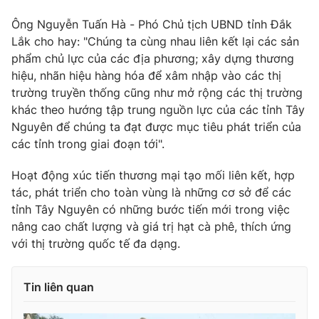
Ðiện thoại Thời báo VTV:
024.66 897 897
Ông Nguyễn Tuấn Hà - Phó Chủ tịch UBND tỉnh Đắk
Email:
toasoan@vtv.vn
Lắk cho hay: "Chúng ta cùng nhau liên kết lại các sản
Liên hệ quảng cáo:
024-7300.7108
phẩm chủ lực của các địa phương; xây dựng thương
hiệu, nhãn hiệu hàng hóa để xâm nhập vào các thị
trường truyền thống cũng như mở rộng các thị trường
khác theo hướng tập trung nguồn lực của các tỉnh Tây
Nguyên để chúng ta đạt được mục tiêu phát triển của
các tỉnh trong giai đoạn tới".
Hoạt động xúc tiến thương mại tạo mối liên kết, hợp
tác, phát triển cho toàn vùng là những cơ sở để các
tỉnh Tây Nguyên có những bước tiến mới trong việc
nâng cao chất lượng và giá trị hạt cà phê, thích ứng
với thị trường quốc tế đa dạng.
® Cấm sao chép dưới mọi hình thức nếu không có sự chấp
thuận bằng văn bản. Ghi rõ nguồn VTV.vn khi phát hành lại
thông tin từ website này.
Tin liên quan