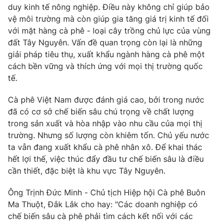
duy kinh tế nông nghiệp. Điều này không chỉ giúp bảo
Photo
Infographic
vệ môi trường mà còn giúp gia tăng giá trị kinh tế đối
với mặt hàng cà phê - loại cây trồng chủ lực của vùng
đất Tây Nguyên. Vấn đề quan trọng còn lại là những
Video
Shorts video
giải pháp tiêu thụ, xuất khẩu ngành hàng cà phê một
cách bền vững và thích ứng với mọi thị trường quốc
VTV Money
VTV Thể thao
tế.
Cà phê Việt Nam được đánh giá cao, bởi trong nước
VTV Sức khoẻ
Bất động sản
đã có cơ sở chế biến sâu chú trọng về chất lượng
trong sản xuất và hòa nhập vào nhu cầu của mọi thị
Thị trường 24h
Tấm lòng Việt
trường. Nhưng số lượng còn khiêm tốn. Chủ yếu nước
ta vẫn đang xuất khẩu cà phê nhân xô. Để khai thác
VTV4
hết lợi thế, việc thúc đẩy đầu tư chế biến sâu là điều
Vươn mình bằng AI
cần thiết, đặc biệt là khu vực Tây Nguyên.
VTV9
VTV8
Ông Trịnh Đức Minh - Chủ tịch Hiệp hội Cà phê Buôn
Ma Thuột, Đắk Lắk cho hay: "Các doanh nghiệp có
Liên hệ tòa soạn
chế biến sâu cà phê phải tìm cách kết nối với các
English