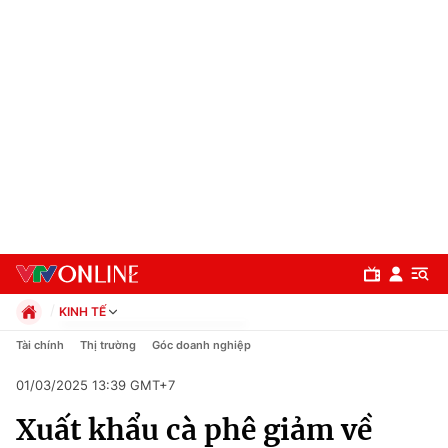
KINH TẾ
Chính trị
Tài chính
Thị trường
Góc doanh nghiệp
Xã hội
01/03/2025 13:39 GMT+7
Pháp luật
Chuyên mục
Kinh tế
Xuất khẩu cà phê giảm về
Thể thao