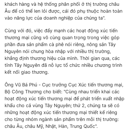
khách hàng và hệ thống phân phối ở thị trường châu
Âu để có thể len lỏi được, cái đó phụ thuộc hoàn toàn
vào năng lực của doanh nghiệp của chúng ta".
THỜI BÁO VTV
Cùng với đó, việc đẩy mạnh các hoạt động xúc tiến
thương mại cũng vô cùng quan trọng trong việc góp
phần đưa sản phẩm cà phê nói riêng, nông sản Tây
Nguyên nói chung hòa nhập với nhiều thị trường,
Theo dõi báo trên
khẳng định thương hiệu của mình. Thời gian qua, các
tỉnh Tây Nguyên đã nỗ lực tổ chức nhiều chương trình
kết nối giao thương.
Cơ quan chủ quản:
Đài Truyền hình Việt Nam
Cơ quan báo chí:
Thời báo VTV
Ông Vũ Bá Phú - Cục trưởng Cục Xúc tiến thương mại,
Giấy phép hoạt động báo in và báo điện tử số 483/GP-BTTTT
Bộ Công Thương cho biết: "Cùng nhau triển khai các
cấp ngày 29/12/2023
hoạt động xúc tiến thương mại để phát triển xuất nhập
Tổng Biên tập:
Vũ Thanh Thủy
khẩu cho cả vùng Tây Nguyên; thứ 2, chúng ta sẽ có
Phó Tổng Biên tập:
Nguyễn Thị Mỹ Hạnh, Phạm Quốc Thắng,
những hoạt động xúc tiến thương mại thiết kế riêng
Nguyễn Trọng Ninh
cho từng nhóm ngành sản phẩm trên mỗi thị trường:
Tổng đài VTV:
024.38 355 931 - 024.38 355 932
châu Âu, châu Mỹ, Nhật, Hàn, Trung Quốc".