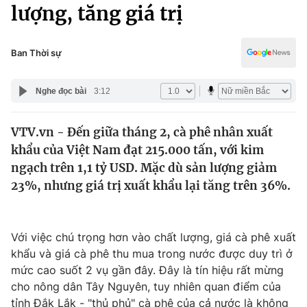
Chính trị
lượng, tăng giá trị
Truyền hình
Văn hóa - Giải trí
Xã hội
Y tế
Ban Thời sự
Đời sống
Pháp luật
Công nghệ
Nghe đọc bài
3:12
Giáo dục
Y tế
VTV.vn - Đến giữa tháng 2, cà phê nhân xuất
khẩu của Việt Nam đạt 215.000 tấn, với kim
Thế giới
ngạch trên 1,1 tỷ USD. Mặc dù sản lượng giảm
23%, nhưng giá trị xuất khẩu lại tăng trên 36%.
Tin tức
Kinh tế
Thế giới đó đây
Tài chính
Với việc chú trọng hơn vào chất lượng, giá cà phê xuất
Dữ liệu và đời sống
Câu chuyện quốc tế
khẩu và giá cà phê thu mua trong nước được duy trì ở
Thị trường
mức cao suốt 2 vụ gần đây. Đây là tín hiệu rất mừng
Truyền hình
Góc doanh nghiệp
cho nông dân Tây Nguyên, tuy nhiên quan điểm của
tỉnh Đắk Lắk - "thủ phủ" cà phê của cả nước là không