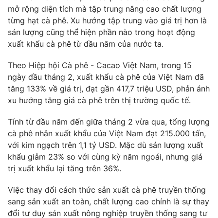
Phim VTV
mở rộng diện tích mà tập trung nâng cao chất lượng
Giải trí
từng hạt cà phê. Xu hướng tập trung vào giá trị hơn là
Hậu trường
Điện ảnh
sản lượng cũng thể hiện phần nào trong hoạt động
Đời sống
Nhân vật
xuất khẩu cà phê từ đầu năm của nước ta.
Âm nhạc
Du lịch
Khán giả
Theo Hiệp hội Cà phê - Cacao Việt Nam, trong 15
Giáo dục
Sao
ngày đầu tháng 2, xuất khẩu cà phê của Việt Nam đã
Làm đẹp
Giải sao mai
Tuyển sinh
tăng 133% về giá trị, đạt gần 417,7 triệu USD, phản ánh
Công nghệ
Chất lượng cuộc sống
xu hướng tăng giá cà phê trên thị trường quốc tế.
Học trực tuyến
Hitech Công nghệ tương lai
Tính từ đầu năm đến giữa tháng 2 vừa qua, tổng lượng
Giao lưu trực tuyến
cà phê nhân xuất khẩu của Việt Nam đạt 215.000 tấn,
Sản phẩm
với kim ngạch trên 1,1 tỷ USD. Mặc dù sản lượng xuất
Lịch phát sóng
Thị trường
khẩu giảm 23% so với cùng kỳ năm ngoái, nhưng giá
trị xuất khẩu lại tăng trên 36%.
Tư vấn
Chuyên mục khác
Việc thay đổi cách thức sản xuất cà phê truyền thống
sang sản xuất an toàn, chất lượng cao chính là sự thay
Emagazine
Podcast
đổi tư duy sản xuất nông nghiệp truyền thống sang tư