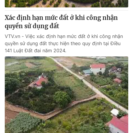
Giấy phép hoạt động báo in và báo điện tử số 483/GP-BTTTT
cấp ngày 29/12/2023
Xác định hạn mức đất ở khi công nhận
Tổng Biên tập:
Vũ Thanh Thủy
quyền sử dụng đất
Phó Tổng Biên tập:
Nguyễn Thị Mỹ Hạnh, Phạm Quốc Thắng,
Nguyễn Trọng Ninh
VTV.vn - Việc xác định hạn mức đất ở khi công nhận
Tổng đài VTV:
024.38 355 931 - 024.38 355 932
quyền sử dụng đất thực hiện theo quy định tại Điều
Ðiện thoại Thời báo VTV:
024.66 897 897
141 Luật Đất đai năm 2024.
Email:
toasoan@vtv.vn
Liên hệ quảng cáo:
024-7300.7108