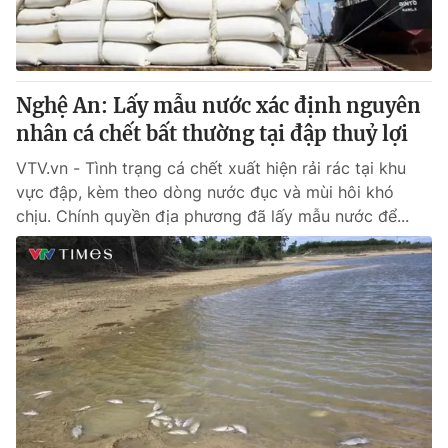
Giao lưu trực tuyến
Sản phẩm
Lịch phát sóng
Thị trường
Tư vấn
Nghệ An: Lấy mẫu nước xác định nguyên
nhân cá chết bất thường tại đập thuỷ lợi
Chuyên mục khác
Emagazine
VTV.vn - Tình trạng cá chết xuất hiện rải rác tại khu
Podcast
vực đập, kèm theo dòng nước đục và mùi hôi khó
chịu. Chính quyền địa phương đã lấy mẫu nước để...
Photo
Infographic
Video
Shorts video
VTV Money
VTV Thể thao
VTV Sức khoẻ
Bất động sản