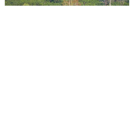
Tin mới
Video
Live
Emagazine
Trang chủ
Luật sư nói gì khi bào chữa cho các bị cáo
trong vụ Công ty Hoàng Dân
VTV.vn - Tại phần tranh tụng, các luật sư tập trung làm
rõ bối cảnh, động cơ phạm tội và nỗ lực khắc phục
hậu quả, đồng thời đề nghị HĐXX xem xét giảm nhẹ...