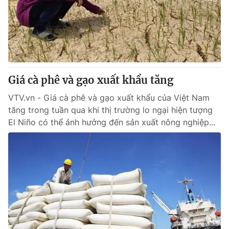
Tin tức
Kinh tế
Thế giới đó đây
Tài chính
Dữ liệu và đời sống
Câu chuyện quốc tế
Thị trường
Giá cà phê và gạo xuất khẩu tăng
Truyền hình
Góc doanh nghiệp
VTV.vn - Giá cà phê và gạo xuất khẩu của Việt Nam
Phim VTV
Giải trí
tăng trong tuần qua khi thị trường lo ngại hiện tượng
Hậu trường
El Niño có thể ảnh hưởng đến sản xuất nông nghiệp...
Điện ảnh
Đời sống
Nhân vật
Âm nhạc
Du lịch
Khán giả
Giáo dục
Sao
Làm đẹp
Giải sao mai
Tuyển sinh
Công nghệ
Chất lượng cuộc sống
Học trực tuyến
Hitech Công nghệ tương lai