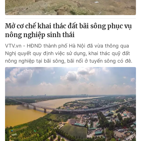
Thị trường 24h
Tấm lòng Việt
VTV4
Vươn mình bằng AI
Mở cơ chế khai thác đất bãi sông phục vụ
nông nghiệp sinh thái
VTV9
VTV8
VTV.vn - HĐND thành phố Hà Nội đã vừa thông qua
Nghị quyết quy định việc sử dụng, khai thác quỹ đất
Liên hệ tòa soạn
English
nông nghiệp tại bãi sông, bãi nổi ở tuyến sông có đê.
THỜI BÁO VTV
Theo dõi báo trên
Cơ quan chủ quản:
Đài Truyền hình Việt Nam
Cơ quan báo chí:
Thời báo VTV