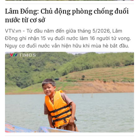
Lâm Đồng: Chủ động phòng chống đuối
® Cấm sao chép dưới mọi hình thức nếu không có sự chấp
nước từ cơ sở
thuận bằng văn bản. Ghi rõ nguồn VTV.vn khi phát hành lại
thông tin từ website này.
VTV.vn - Từ đầu năm đến giữa tháng 5/2026, Lâm
Đồng ghi nhận 15 vụ đuối nước làm 16 người tử vong.
Nguy cơ đuối nước vẫn hiện hữu khi mùa hè bắt đầu.