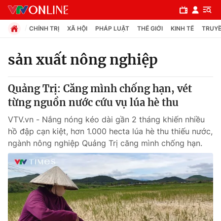
CHÍNH TRỊ
XÃ HỘI
PHÁP LUẬT
THẾ GIỚI
KINH TẾ
TRUYỀ
sản xuất nông nghiệp
Chuyên mục
Quảng Trị: Căng mình chống hạn, vét
Chính trị
từng nguồn nước cứu vụ lúa hè thu
VTV.vn - Nắng nóng kéo dài gần 2 tháng khiến nhiều
Xã hội
hồ đập cạn kiệt, hơn 1.000 hecta lúa hè thu thiếu nước,
ngành nông nghiệp Quảng Trị căng mình chống hạn.
Pháp luật
Y tế
Thế giới