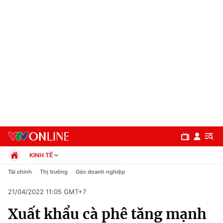
KINH TẾ
Chính trị
Tài chính
Thị trường
Góc doanh nghiệp
Xã hội
21/04/2022 11:05 GMT+7
Pháp luật
Chuyên mục
Kinh tế
Xuất khẩu cà phê tăng mạnh
Thể thao