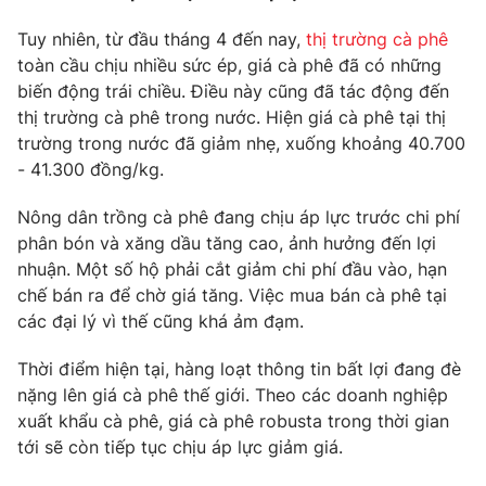
Tuy nhiên, từ đầu tháng 4 đến nay,
thị trường cà phê
toàn cầu chịu nhiều sức ép, giá cà phê đã có những
biến động trái chiều. Điều này cũng đã tác động đến
THỜI BÁO VTV
thị trường cà phê trong nước. Hiện giá cà phê tại thị
trường trong nước đã giảm nhẹ, xuống khoảng 40.700
Theo dõi báo trên
- 41.300 đồng/kg.
Nông dân trồng cà phê đang chịu áp lực trước chi phí
Cơ quan chủ quản:
Đài Truyền hình Việt Nam
phân bón và xăng dầu tăng cao, ảnh hưởng đến lợi
Cơ quan báo chí:
Thời báo VTV
nhuận. Một số hộ phải cắt giảm chi phí đầu vào, hạn
Giấy phép hoạt động báo in và báo điện tử số 483/GP-BTTTT
chế bán ra để chờ giá tăng. Việc mua bán cà phê tại
cấp ngày 29/12/2023
các đại lý vì thế cũng khá ảm đạm.
Tổng Biên tập:
Vũ Thanh Thủy
Thời điểm hiện tại, hàng loạt thông tin bất lợi đang đè
Phó Tổng Biên tập:
Nguyễn Thị Mỹ Hạnh, Phạm Quốc Thắng,
nặng lên giá cà phê thế giới. Theo các doanh nghiệp
Nguyễn Trọng Ninh
xuất khẩu cà phê, giá cà phê robusta trong thời gian
Tổng đài VTV:
024.38 355 931 - 024.38 355 932
tới sẽ còn tiếp tục chịu áp lực giảm giá.
Ðiện thoại Thời báo VTV:
024.66 897 897