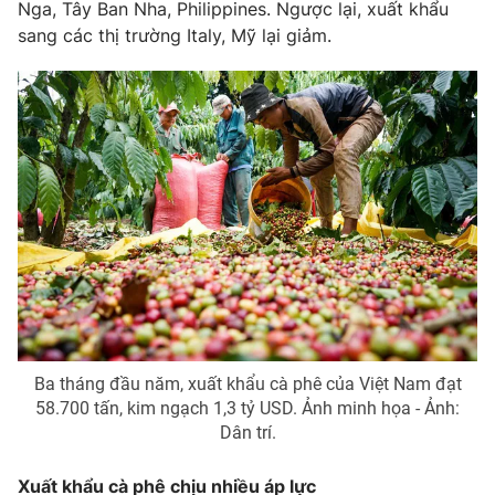
Nga, Tây Ban Nha, Philippines. Ngược lại, xuất khẩu
Photo
sang các thị trường Italy, Mỹ lại giảm.
Infographic
Video
Shorts video
VTV Money
VTV Thể thao
VTV Sức khoẻ
Bất động sản
Thị trường 24h
Tấm lòng Việt
VTV4
Vươn mình bằng AI
Ba tháng đầu năm, xuất khẩu cà phê của Việt Nam đạt
58.700 tấn, kim ngạch 1,3 tỷ USD. Ảnh minh họa - Ảnh:
VTV9
VTV8
Dân trí.
Liên hệ tòa soạn
English
Xuất khẩu cà phê chịu nhiều áp lực