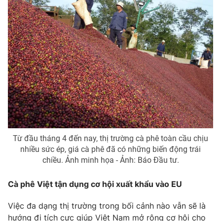
Từ đầu tháng 4 đến nay, thị trường cà phê toàn cầu chịu
nhiều sức ép, giá cà phê đã có những biến động trái
chiều. Ảnh minh họa - Ảnh: Báo Đầu tư.
Cà phê Việt tận dụng cơ hội xuất khẩu vào EU
Việc đa dạng thị trường trong bối cảnh nào vẫn sẽ là
hướng đi tích cực giúp Việt Nam mở rộng cơ hội cho