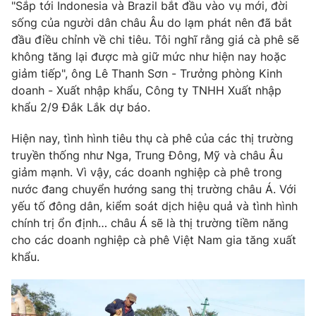
Email:
toasoan@vtv.vn
"Sắp tới Indonesia và Brazil bắt đầu vào vụ mới, đời
Liên hệ quảng cáo:
024-7300.7108
sống của người dân châu Âu do lạm phát nên đã bắt
đầu điều chỉnh về chi tiêu. Tôi nghĩ rằng giá cà phê sẽ
không tăng lại được mà giữ mức như hiện nay hoặc
giảm tiếp", ông Lê Thanh Sơn - Trưởng phòng Kinh
doanh - Xuất nhập khẩu, Công ty TNHH Xuất nhập
khẩu 2/9 Đắk Lắk dự báo.
Hiện nay, tình hình tiêu thụ cà phê của các thị trường
truyền thống như Nga, Trung Đông, Mỹ và châu Âu
giảm mạnh. Vì vậy, các doanh nghiệp cà phê trong
nước đang chuyển hướng sang thị trường châu Á. Với
yếu tố đông dân, kiểm soát dịch hiệu quả và tình hình
® Cấm sao chép dưới mọi hình thức nếu không có sự chấp
chính trị ổn định… châu Á sẽ là thị trường tiềm năng
thuận bằng văn bản. Ghi rõ nguồn VTV.vn khi phát hành lại
cho các doanh nghiệp cà phê Việt Nam gia tăng xuất
thông tin từ website này.
khẩu.