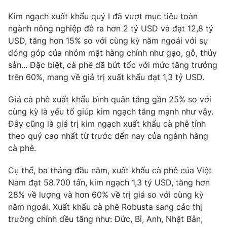
Phim VTV
Giải trí
Kim ngạch xuất khẩu quý I đã vượt mục tiêu toàn
Hậu trường
ngành nông nghiệp đề ra hơn 2 tỷ USD và đạt 12,8 tỷ
Điện ảnh
Đời sống
USD, tăng hơn 15% so với cùng kỳ năm ngoái với sự
Nhân vật
Âm nhạc
đóng góp của nhóm mặt hàng chính như gạo, gỗ, thủy
Du lịch
Khán giả
sản... Đặc biệt, cà phê đã bứt tốc với mức tăng trưởng
Giáo dục
Sao
trên 60%, mang về giá trị xuất khẩu đạt 1,3 tỷ USD.
Làm đẹp
Giải sao mai
Tuyển sinh
Công nghệ
Giá cà phê xuất khẩu bình quân tăng gần 25% so với
Chất lượng cuộc sống
Học trực tuyến
cùng kỳ là yếu tố giúp kim ngạch tăng mạnh như vậy.
Hitech Công nghệ tương lai
Đây cũng là giá trị kim ngạch xuất khẩu cà phê tính
Giao lưu trực tuyến
theo quý cao nhất từ trước đến nay của ngành hàng
Sản phẩm
cà phê.
Lịch phát sóng
Thị trường
Cụ thể, ba tháng đầu năm, xuất khẩu cà phê của Việt
Tư vấn
Nam đạt 58.700 tấn, kim ngạch 1,3 tỷ USD, tăng hơn
28% về lượng và hơn 60% về trị giá so với cùng kỳ
Chuyên mục khác
năm ngoái. Xuất khẩu cà phê Robusta sang các thị
Emagazine
Podcast
trường chính đều tăng như: Đức, Bỉ, Anh, Nhật Bản,