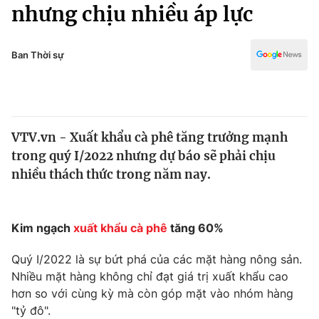
Chính trị
nhưng chịu nhiều áp lực
Truyền hình
Văn hóa - Giải trí
Xã hội
Y tế
Ban Thời sự
Đời sống
Pháp luật
Công nghệ
Giáo dục
Y tế
VTV.vn - Xuất khẩu cà phê tăng trưởng mạnh
trong quý I/2022 nhưng dự báo sẽ phải chịu
Thế giới
nhiều thách thức trong năm nay.
Tin tức
Kinh tế
Thế giới đó đây
Kim ngạch
xuất khẩu cà phê
tăng 60%
Tài chính
Dữ liệu và đời sống
Câu chuyện quốc tế
Quý I/2022 là sự bứt phá của các mặt hàng nông sản.
Thị trường
Nhiều mặt hàng không chỉ đạt giá trị xuất khẩu cao
Truyền hình
hơn so với cùng kỳ mà còn góp mặt vào nhóm hàng
Góc doanh nghiệp
"tỷ đô".