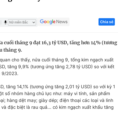
Góc ảnh
Chia sẻ
Giáo dục
Công nghệ
Tuyển sinh
Hitech Công ng
 cuối tháng 9 đạt 16,3 tỷ USD, tăng hơn 14% (tương
Học trực tuyến
Sản phẩm
u tháng 9.
g
Thị trường
 quan cho thấy, nửa cuối tháng 9, tổng kim ngạch xuất
Tư vấn
D, tăng 9,9% (tương ứng tăng 2,78 tỷ USD) so với kết
g 9/2023.
D, tăng 14,1% (tương ứng tăng 2,01 tỷ USD) so với kỳ 1
ột số nhóm hàng chủ lực như: máy vi tính, sản phẩm
oại; hàng dệt may; giày dép; điện thoại các loại và linh
g và đặc biệt là rau quả... có kim ngạch xuất khẩu tăng