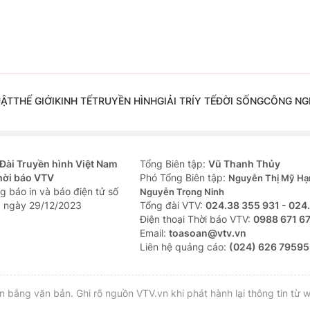
UẬT
THẾ GIỚI
KINH TẾ
TRUYỀN HÌNH
GIẢI TRÍ
Y TẾ
ĐỜI SỐNG
CÔNG NG
Đài Truyền hình Việt Nam
Tổng Biên tập:
Vũ Thanh Thủy
hời báo VTV
Phó Tổng Biên tập:
Nguyễn Thị Mỹ Hạ
g báo in và báo điện tử số
Nguyễn Trọng Ninh
 ngày 29/12/2023
Tổng đài VTV:
024.38 355 931 - 024
Ðiện thoại Thời báo VTV:
0988 671 6
Email:
toasoan@vtv.vn
Liên hệ quảng cáo:
(024) 626 79595
bằng văn bản. Ghi rõ nguồn VTV.vn khi phát hành lại thông tin từ w