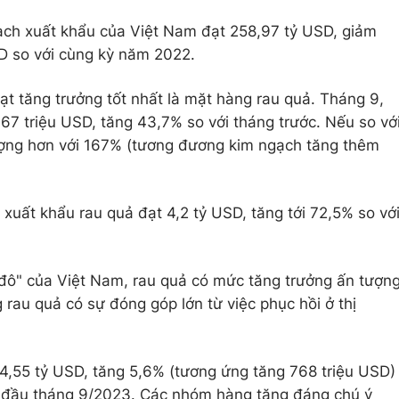
ạch xuất khẩu của Việt Nam đạt 258,97 tỷ USD, giảm
D so với cùng kỳ năm 2022.
t tăng trưởng tốt nhất là mặt hàng rau quả. Tháng 9,
67 triệu USD, tăng 43,7% so với tháng trước. Nếu so vớ
ợng hơn với 167% (tương đương kim ngạch tăng thêm
xuất khẩu rau quả đạt 4,2 tỷ USD, tăng tới 72,5% so vớ
 đô" của Việt Nam, rau quả có mức tăng trưởng ấn tượn
rau quả có sự đóng góp lớn từ việc phục hồi ở thị
4,55 tỷ USD, tăng 5,6% (tương ứng tăng 768 triệu USD)
 nửa đầu tháng 9/2023. Các nhóm hàng tăng đáng chú ý