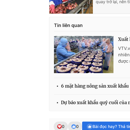
quay trở lại, nên 
Tin liên quan
Xuất
VTV.v
nhiên
được 
6 mặt hàng nông sản xuất khẩu 
Dự báo xuất khẩu quý cuối của 
0
0
Bài đọc hay? Thả t