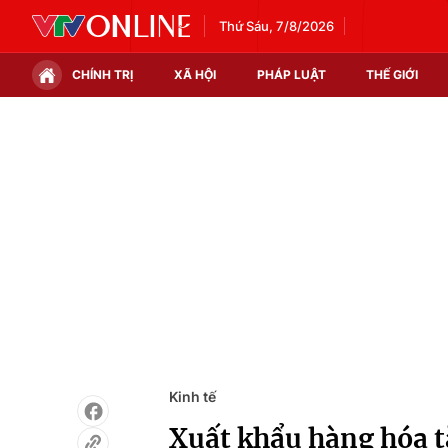
Thứ Sáu, 7/8/2026
CHÍNH TRỊ
XÃ HỘI
PHÁP LUẬT
THẾ GIỚI
Chính trị
Xã hội
Thế giới
Kinh tế
Tin tức
Tài chính
Thế giới đó đây
Thị trường
Câu chuyện quốc tế
Góc doanh nghiệp
Dữ liệu và đời sống
Kinh tế
Xuất khẩu hàng hóa t