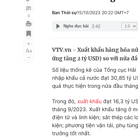
Ban Thời sự
15/10/2023 20:22 GMT+7
0
2:42
Nghe đọc bài
Giải trí
Đời sống
Điện ảnh
Du lịch
VTV.vn - Xuất khẩu hàng hóa nửa
Âm nhạc
Làm đẹp
ứng tăng 2 tỷ USD) so với nửa đầ
Sao
Chất lượng cuộc sốn
Số liệu thống kê của Tổng cục Hải
nhập khẩu cả nước đạt 30,85 tỷ US
quả thực hiện trong nửa đầu thán
Trong đó,
xuất khẩu
đạt 16,3 tỷ US
tháng 9/2023. Xuất khẩu tăng ở m
điện tử và linh kiện; sắt thép các l
kiện; phương tiện vận tải, phụ tùn
trưởng tốt nhất.