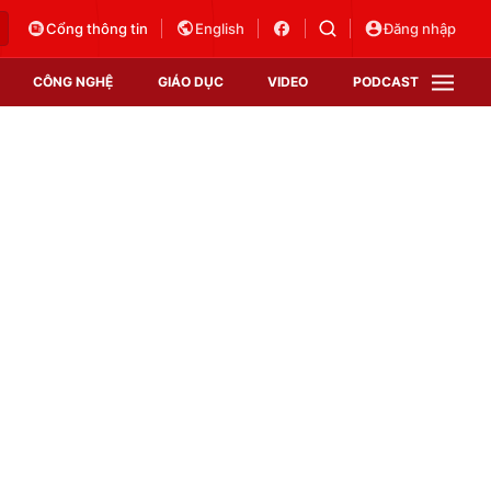
Cổng thông tin
English
Đăng nhập
CÔNG NGHỆ
GIÁO DỤC
VIDEO
PODCAST
VTV Money
VTV Thể thao
VTV Sức khoẻ
Bất động sản
Thị trường 24h
Tấm lòng Việt
Vươn mình bằng AI
VTV4
VTV8
VTV9
Lịch phát sóng
Giao lưu trực tuyến
Sự kiện