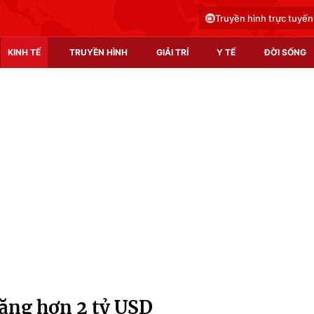
Truyền hình trực tuyến
KINH TẾ
TRUYỀN HÌNH
GIẢI TRÍ
Y TẾ
ĐỜI SỐNG
Pháp luật
Y tế
Truyền hình
Multimedia
Phim VTV
Video
Hậu trường
Shorts video
Nhân vật
Podcast
Khán giả
EMagazine
Giải sao mai
Photo
ăng hơn 2 tỷ USD
Infographic