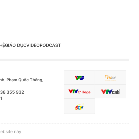
HỆ
GIÁO DỤC
VIDEO
PODCAST
nh, Phạm Quốc Thắng,
.38 355 932
71
ebsite này.