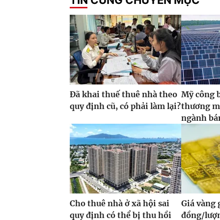
Đã khai thuế thuê nhà theo
Mỹ công 
quy định cũ, có phải làm lại?
thương m
ngành bán
Cho thuê nhà ở xã hội sai
Giá vàng
quy định có thể bị thu hồi
đồng/lượ