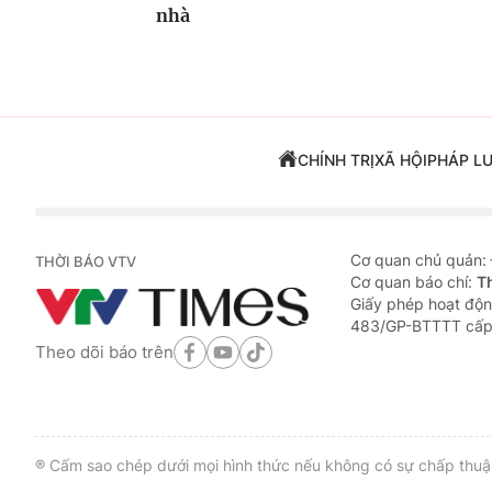
nhà
CHÍNH TRỊ
XÃ HỘI
PHÁP L
Cơ quan chủ quản:
THỜI BÁO VTV
Cơ quan báo chí:
T
Giấy phép hoạt độn
483/GP-BTTTT cấp
Theo dõi báo trên
® Cấm sao chép dưới mọi hình thức nếu không có sự chấp thuận 