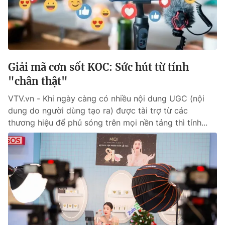
Giao lưu trực tuyến
Sản phẩm
Lịch phát sóng
Thị trường
Tư vấn
Giải mã cơn sốt KOC: Sức hút từ tính
Chuyên mục khác
"chân thật"
Emagazine
Podcast
VTV.vn - Khi ngày càng có nhiều nội dung UGC (nội
dung do người dùng tạo ra) được tài trợ từ các
Photo
Infographic
thương hiệu để phủ sóng trên mọi nền tảng thì tính...
Video
Shorts video
VTV Money
VTV Thể thao
VTV Sức khoẻ
Bất động sản