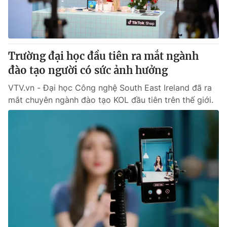
Thị trường 24h
Tấm lòng Việt
VTV4
Vươn mình bằng AI
Trường đại học đầu tiên ra mắt ngành
VTV9
VTV8
đào tạo người có sức ảnh hưởng
VTV.vn - Đại học Công nghệ South East Ireland đã ra
Liên hệ tòa soạn
English
mắt chuyên ngành đào tạo KOL đầu tiên trên thế giới.
THỜI BÁO VTV
Theo dõi báo trên
Cơ quan chủ quản:
Đài Truyền hình Việt Nam