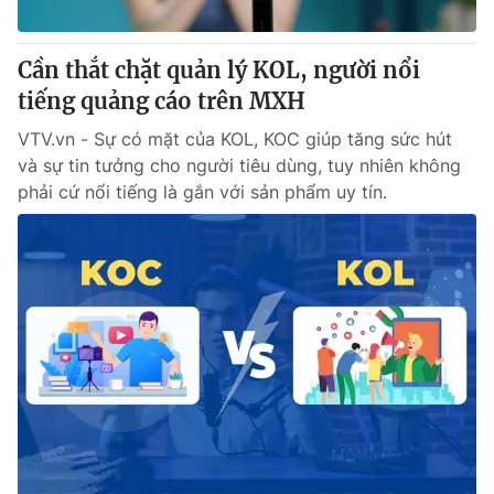
Cơ quan báo chí:
Thời báo VTV
Giấy phép hoạt động báo in và báo điện tử số 483/GP-BTTTT
Cần thắt chặt quản lý KOL, người nổi
cấp ngày 29/12/2023
tiếng quảng cáo trên MXH
Tổng Biên tập:
Vũ Thanh Thủy
VTV.vn - Sự có mặt của KOL, KOC giúp tăng sức hút
Phó Tổng Biên tập:
Nguyễn Thị Mỹ Hạnh, Phạm Quốc Thắng,
và sự tin tưởng cho người tiêu dùng, tuy nhiên không
Nguyễn Trọng Ninh
phải cứ nổi tiếng là gắn với sản phẩm uy tín.
Tổng đài VTV:
024.38 355 931 - 024.38 355 932
Ðiện thoại Thời báo VTV:
024.66 897 897
Email:
toasoan@vtv.vn
Liên hệ quảng cáo:
024-7300.7108