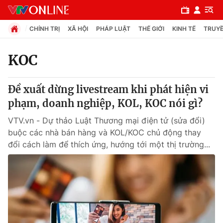
CHÍNH TRỊ
XÃ HỘI
PHÁP LUẬT
THẾ GIỚI
KINH TẾ
TRUYỀ
KOC
Chuyên mục
Đề xuất dừng livestream khi phát hiện vi
Chính trị
phạm, doanh nghiệp, KOL, KOC nói gì?
VTV.vn - Dự thảo Luật Thương mại điện tử (sửa đổi)
Xã hội
buộc các nhà bán hàng và KOL/KOC chủ động thay
đổi cách làm để thích ứng, hướng tới một thị trường...
Pháp luật
Y tế
Thế giới