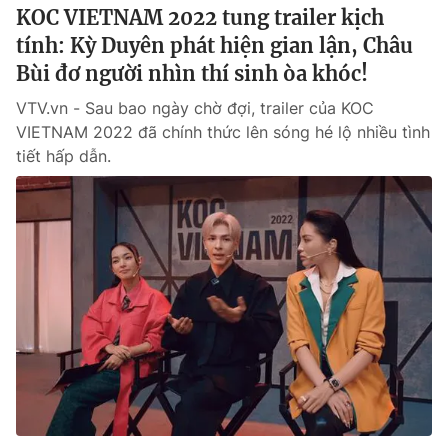
KOC VIETNAM 2022 tung trailer kịch
tính: Kỳ Duyên phát hiện gian lận, Châu
Bùi đơ người nhìn thí sinh òa khóc!
VTV.vn - Sau bao ngày chờ đợi, trailer của KOC
VIETNAM 2022 đã chính thức lên sóng hé lộ nhiều tình
tiết hấp dẫn.