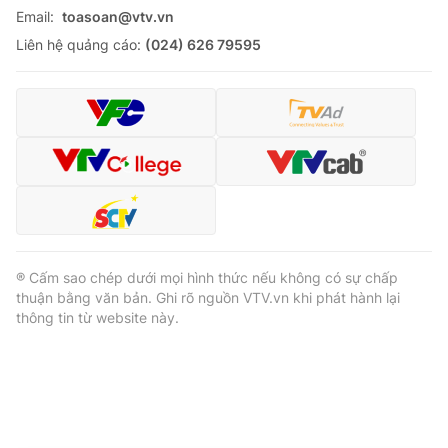
Email:
toasoan@vtv.vn
Liên hệ quảng cáo:
(024) 626 79595
® Cấm sao chép dưới mọi hình thức nếu không có sự chấp
thuận bằng văn bản. Ghi rõ nguồn VTV.vn khi phát hành lại
thông tin từ website này.