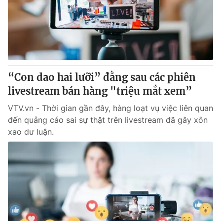
Tin tức
Kinh tế
Thế giới đó đây
Tài chính
Dữ liệu và đời sống
Câu chuyện quốc tế
Thị trường
“Con dao hai lưỡi” đằng sau các phiên
Truyền hình
Góc doanh nghiệp
livestream bán hàng "triệu mắt xem”
Phim VTV
Giải trí
VTV.vn - Thời gian gần đây, hàng loạt vụ việc liên quan
Hậu trường
đến quảng cáo sai sự thật trên livestream đã gây xôn
Điện ảnh
xao dư luận.
Đời sống
Nhân vật
Âm nhạc
Du lịch
Khán giả
Giáo dục
Sao
Làm đẹp
Giải sao mai
Tuyển sinh
Công nghệ
Chất lượng cuộc sống
Học trực tuyến
Hitech Công nghệ tương lai