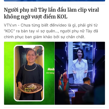
Người phụ nữ Tày lần đầu làm clip viral
không ngờ vượt điểm KOL
® Cấm sao chép dưới mọi hình thức nếu không có sự chấp
VTV.vn - Chưa từng biết đếnvideo là gì, phải ghi từ
thuận bằng văn bản. Ghi rõ nguồn VTV.vn khi phát hành lại
"KOC" ra bàn tay vì sợ quên..., người phụ nữ Tày đã
thông tin từ website này.
chinh phục ban giám khảo bởi sự chân chất.