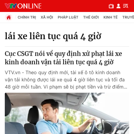
CHÍNH TRỊ
XÃ HỘI
PHÁP LUẬT
THẾ GIỚI
KINH TẾ
TRUYỀ
lái xe liên tục quá 4 giờ
Chuyên mục
Cục CSGT nói về quy định xử phạt lái xe
Chính trị
kinh doanh vận tải liên tục quá 4 giờ
VTV.vn - Theo quy định mới, tài xế ô tô kinh doanh
Xã hội
vận tải không được lái xe quá 4 giờ liên tục và tối đa
48 giờ mỗi tuần. Vi phạm sẽ bị phạt tiền và trừ điểm...
Pháp luật
Y tế
Thế giới