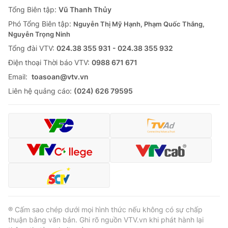
Giao lưu trực tuyến
Tổng Biên tập:
Vũ Thanh Thủy
Sản phẩm
Phó Tổng Biên tập:
Nguyễn Thị Mỹ Hạnh, Phạm Quốc Thắng,
Lịch phát sóng
Thị trường
Nguyễn Trọng Ninh
Tổng đài VTV:
024.38 355 931 - 024.38 355 932
Tư vấn
Ðiện thoại Thời báo VTV:
0988 671 671
Chuyên mục khác
Email:
toasoan@vtv.vn
Emagazine
Podcast
Liên hệ quảng cáo:
(024) 626 79595
Photo
Infographic
Video
Shorts video
VTV Money
VTV Thể thao
VTV Sức khoẻ
Bất động sản
® Cấm sao chép dưới mọi hình thức nếu không có sự chấp
thuận bằng văn bản. Ghi rõ nguồn VTV.vn khi phát hành lại