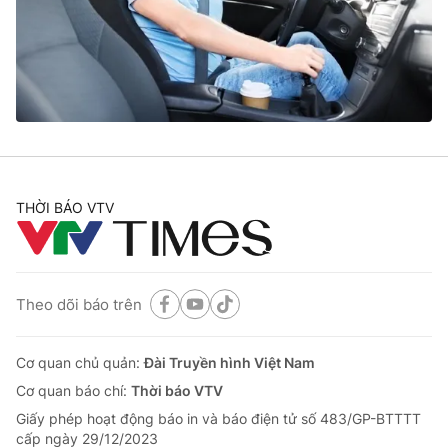
Tin tức
Kinh tế
Thế giới đó đây
Tài chính
Dữ liệu và đời sống
Câu chuyện quốc tế
Thị trường
Truyền hình
Góc doanh nghiệp
Phim VTV
THỜI BÁO VTV
Giải trí
Hậu trường
Điện ảnh
Đời sống
Nhân vật
Âm nhạc
Theo dõi báo trên
Du lịch
Khán giả
Giáo dục
Sao
Làm đẹp
Giải sao mai
Cơ quan chủ quản:
Đài Truyền hình Việt Nam
Tuyển sinh
Công nghệ
Cơ quan báo chí:
Thời báo VTV
Chất lượng cuộc sống
Học trực tuyến
Giấy phép hoạt động báo in và báo điện tử số 483/GP-BTTTT
Hitech Công nghệ tương lai
cấp ngày 29/12/2023