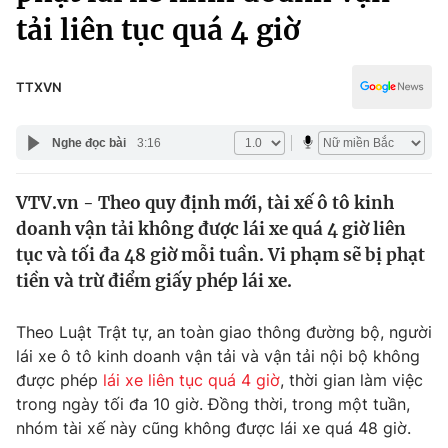
Chính trị
tải liên tục quá 4 giờ
Truyền hình
Văn hóa - Giải trí
Xã hội
Y tế
TTXVN
Đời sống
Pháp luật
Công nghệ
Nghe đọc bài
3:16
Giáo dục
Y tế
VTV.vn - Theo quy định mới, tài xế ô tô kinh
doanh vận tải không được lái xe quá 4 giờ liên
Thế giới
tục và tối đa 48 giờ mỗi tuần. Vi phạm sẽ bị phạt
Tin tức
tiền và trừ điểm giấy phép lái xe.
Kinh tế
Thế giới đó đây
Theo Luật Trật tự, an toàn giao thông đường bộ, người
Tài chính
Dữ liệu và đời sống
lái xe ô tô kinh doanh vận tải và vận tải nội bộ không
Câu chuyện quốc tế
Thị trường
được phép
lái xe liên tục quá 4 giờ
, thời gian làm việc
trong ngày tối đa 10 giờ. Đồng thời, trong một tuần,
Truyền hình
Góc doanh nghiệp
nhóm tài xế này cũng không được lái xe quá 48 giờ.