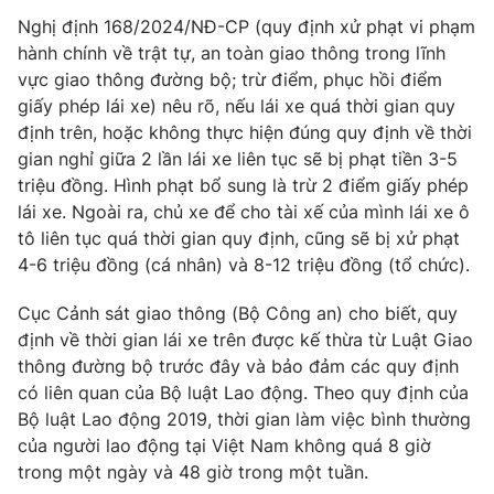
Phim VTV
Giải trí
Nghị định 168/2024/NĐ-CP (quy định xử phạt vi phạm
Hậu trường
hành chính về trật tự, an toàn giao thông trong lĩnh
Điện ảnh
vực giao thông đường bộ; trừ điểm, phục hồi điểm
Đời sống
Nhân vật
giấy phép lái xe) nêu rõ, nếu lái xe quá thời gian quy
Âm nhạc
định trên, hoặc không thực hiện đúng quy định về thời
Du lịch
Khán giả
Giáo dục
Sao
gian nghỉ giữa 2 lần lái xe liên tục sẽ bị phạt tiền 3-5
Làm đẹp
Giải sao mai
triệu đồng. Hình phạt bổ sung là trừ 2 điểm giấy phép
Tuyển sinh
lái xe. Ngoài ra, chủ xe để cho tài xế của mình lái xe ô
Công nghệ
Chất lượng cuộc sống
tô liên tục quá thời gian quy định, cũng sẽ bị xử phạt
Học trực tuyến
Hitech Công nghệ tương lai
4-6 triệu đồng (cá nhân) và 8-12 triệu đồng (tổ chức).
Giao lưu trực tuyến
Sản phẩm
Cục Cảnh sát giao thông (Bộ Công an) cho biết, quy
định về thời gian lái xe trên được kế thừa từ Luật Giao
Lịch phát sóng
Thị trường
thông đường bộ trước đây và bảo đảm các quy định
có liên quan của Bộ luật Lao động. Theo quy định của
Tư vấn
Bộ luật Lao động 2019, thời gian làm việc bình thường
Chuyên mục khác
của người lao động tại Việt Nam không quá 8 giờ
Emagazine
Podcast
trong một ngày và 48 giờ trong một tuần.