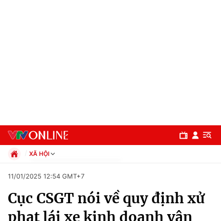
XÃ HỘI
Chính trị
11/01/2025 12:54 GMT+7
Xã hội
Cục CSGT nói về quy định xử
Pháp luật
Chuyên mục
Kinh tế
phạt lái xe kinh doanh vận
Thể thao