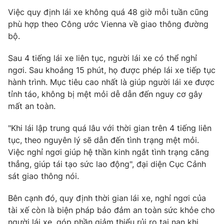
Việc quy định lái xe không quá 48 giờ mỗi tuần cũng
Photo
Infographic
phù hợp theo Công ước Vienna về giao thông đường
bộ.
Video
Shorts video
Sau 4 tiếng lái xe liên tục, người lái xe có thể nghỉ
ngơi. Sau khoảng 15 phút, họ được phép lái xe tiếp tục
VTV Money
VTV Thể thao
hành trình. Mục tiêu cao nhất là giúp người lái xe được
tỉnh táo, không bị mệt mỏi dễ dẫn đến nguy cơ gây
VTV Sức khoẻ
Bất động sản
mất an toàn.
"Khi lái lập trung quá lâu với thời gian trên 4 tiếng liên
Thị trường 24h
Tấm lòng Việt
tục, theo nguyên lý sẽ dẫn đến tình trạng mệt mỏi.
Việc nghỉ ngơi giúp hệ thần kinh ngắt tình trạng căng
VTV4
Vươn mình bằng AI
thẳng, giúp tái tạo sức lao động", đại diện Cục Cảnh
sát giao thông nói.
VTV9
VTV8
Bên cạnh đó, quy định thời gian lái xe, nghỉ ngơi của
tài xế còn là biện pháp bảo đảm an toàn sức khỏe cho
Liên hệ tòa soạn
English
người lái xe, góp phần giảm thiểu rủi ro tai nạn khi