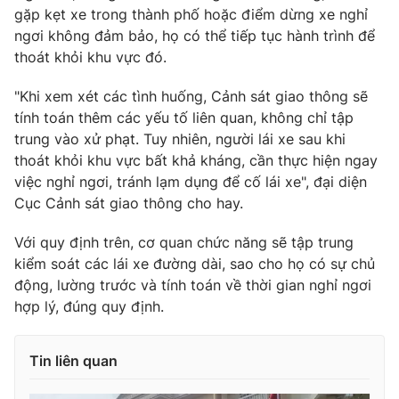
Ðiện thoại Thời báo VTV:
024.66 897 897
gặp kẹt xe trong thành phố hoặc điểm dừng xe nghỉ
Email:
ngơi không đảm bảo, họ có thể tiếp tục hành trình để
toasoan@vtv.vn
thoát khỏi khu vực đó.
Liên hệ quảng cáo:
024-7300.7108
"Khi xem xét các tình huống, Cảnh sát giao thông sẽ
tính toán thêm các yếu tố liên quan, không chỉ tập
trung vào xử phạt. Tuy nhiên, người lái xe sau khi
thoát khỏi khu vực bất khả kháng, cần thực hiện ngay
việc nghỉ ngơi, tránh lạm dụng để cố lái xe", đại diện
Cục Cảnh sát giao thông cho hay.
Với quy định trên, cơ quan chức năng sẽ tập trung
kiểm soát các lái xe đường dài, sao cho họ có sự chủ
động, lường trước và tính toán về thời gian nghỉ ngơi
hợp lý, đúng quy định.
® Cấm sao chép dưới mọi hình thức nếu không có sự chấp
thuận bằng văn bản. Ghi rõ nguồn VTV.vn khi phát hành lại
thông tin từ website này.
Tin liên quan