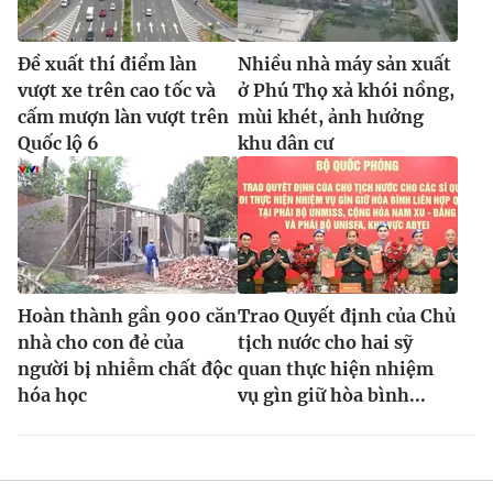
Đề xuất thí điểm làn
Nhiều nhà máy sản xuất
vượt xe trên cao tốc và
ở Phú Thọ xả khói nồng,
cấm mượn làn vượt trên
mùi khét, ảnh hưởng
Quốc lộ 6
khu dân cư
Hoàn thành gần 900 căn
Trao Quyết định của Chủ
nhà cho con đẻ của
tịch nước cho hai sỹ
người bị nhiễm chất độc
quan thực hiện nhiệm
hóa học
vụ gìn giữ hòa bình...