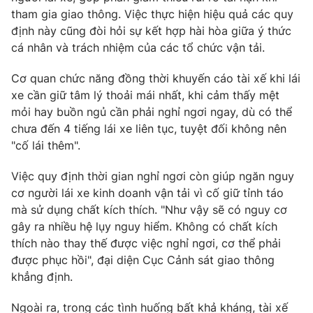
tham gia giao thông. Việc thực hiện hiệu quả các quy
định này cũng đòi hỏi sự kết hợp hài hòa giữa ý thức
cá nhân và trách nhiệm của các tổ chức vận tải.
THỜI BÁO VTV
Cơ quan chức năng đồng thời khuyến cáo tài xế khi lái
xe cần giữ tâm lý thoải mái nhất, khi cảm thấy mệt
mỏi hay buồn ngủ cần phải nghỉ ngơi ngay, dù có thể
chưa đến 4 tiếng lái xe liên tục, tuyệt đối không nên
Theo dõi báo trên
"cố lái thêm".
Cơ quan chủ quản:
Việc quy định thời gian nghỉ ngơi còn giúp ngăn nguy
Đài Truyền hình Việt Nam
cơ người lái xe kinh doanh vận tải vì cố giữ tỉnh táo
Cơ quan báo chí:
Thời báo VTV
mà sử dụng chất kích thích. "Như vậy sẽ có nguy cơ
Giấy phép hoạt động báo in và báo điện tử số 483/GP-BTTTT
gây ra nhiều hệ lụy nguy hiểm. Không có chất kích
cấp ngày 29/12/2023
thích nào thay thế được việc nghỉ ngơi, cơ thể phải
Tổng Biên tập:
Vũ Thanh Thủy
được phục hồi", đại diện Cục Cảnh sát giao thông
Phó Tổng Biên tập:
Nguyễn Thị Mỹ Hạnh, Phạm Quốc Thắng,
khẳng định.
Nguyễn Trọng Ninh
Tổng đài VTV:
024.38 355 931 - 024.38 355 932
Ngoài ra, trong các tình huống bất khả kháng, tài xế