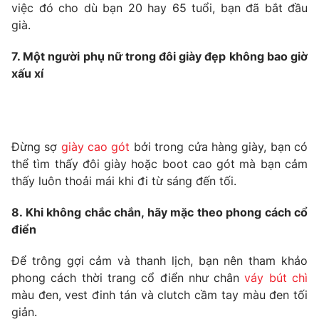
việc đó cho dù bạn 20 hay 65 tuổi, bạn đã bắt đầu
già.
7. Một người phụ nữ trong đôi giày đẹp không bao giờ
THỜI BÁO VTV
xấu xí
Theo dõi báo trên
Đừng sợ
giày cao gót
bởi trong cửa hàng giày, bạn có
Cơ quan chủ quản:
Đài Truyền hình Việt Nam
thể tìm thấy đôi giày hoặc boot cao gót mà bạn cảm
Cơ quan báo chí:
Thời báo VTV
thấy luôn thoải mái khi đi từ sáng đến tối.
Giấy phép hoạt động báo in và báo điện tử số 483/GP-BTTTT
cấp ngày 29/12/2023
8. Khi không chắc chắn, hãy mặc theo phong cách cổ
Tổng Biên tập:
Vũ Thanh Thủy
điển
Phó Tổng Biên tập:
Nguyễn Thị Mỹ Hạnh, Phạm Quốc Thắng,
Để trông gợi cảm và thanh lịch, bạn nên tham khảo
Nguyễn Trọng Ninh
phong cách thời trang cổ điển như chân
váy bút chì
Tổng đài VTV:
024.38 355 931 - 024.38 355 932
màu đen, vest đinh tán và clutch cầm tay màu đen tối
Ðiện thoại Thời báo VTV:
024.66 897 897
giản.