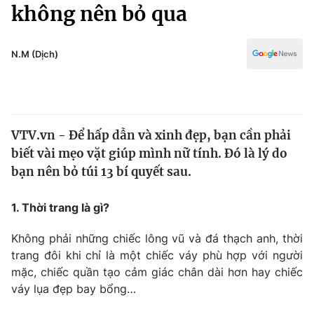
Chính trị
không nên bỏ qua
Truyền hình
Văn hóa - Giải trí
Xã hội
Y tế
N.M (Dịch)
Đời sống
Pháp luật
Công nghệ
Giáo dục
Y tế
VTV.vn - Để hấp dẫn và xinh đẹp, bạn cần phải
biết vài mẹo vặt giúp mình nữ tính. Đó là lý do
Thế giới
bạn nên bỏ túi 13 bí quyết sau.
Tin tức
Kinh tế
1. Thời trang là gì?
Thế giới đó đây
Tài chính
Không phải những chiếc lông vũ và đá thạch anh, thời
Dữ liệu và đời sống
Câu chuyện quốc tế
trang đôi khi chỉ là một chiếc váy phù hợp với người
Thị trường
mặc, chiếc quần tạo cảm giác chân dài hơn hay chiếc
Truyền hình
váy lụa đẹp bay bổng…
Góc doanh nghiệp