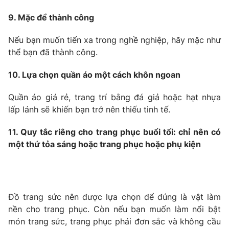
Email:
toasoan@vtv.vn
Liên hệ quảng cáo:
024-7300.7108
9. Mặc để thành công
Nếu bạn muốn tiến xa trong nghề nghiệp, hãy mặc như
thể bạn đã thành công.
10. Lựa chọn quần áo một cách khôn ngoan
Quần áo giá rẻ, trang trí bằng đá giả hoặc hạt nhựa
lấp lánh sẽ khiến bạn trở nên thiếu tinh tế.
11. Quy tắc riêng cho trang phục buổi tối: chỉ nên có
một thứ tỏa sáng hoặc trang phục hoặc phụ kiện
® Cấm sao chép dưới mọi hình thức nếu không có sự chấp
thuận bằng văn bản. Ghi rõ nguồn VTV.vn khi phát hành lại
thông tin từ website này.
Đồ trang sức nên được lựa chọn để đúng là vật làm
nền cho trang phục. Còn nếu bạn muốn làm nổi bật
món trang sức, trang phục phải đơn sắc và không cầu