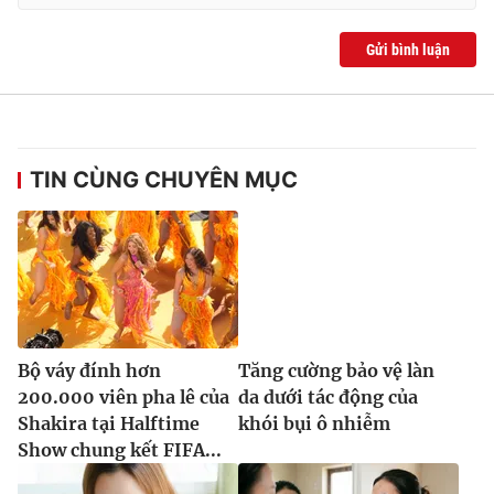
Gửi bình luận
TIN CÙNG CHUYÊN MỤC
Bộ váy đính hơn
Tăng cường bảo vệ làn
200.000 viên pha lê của
da dưới tác động của
Shakira tại Halftime
khói bụi ô nhiễm
Show chung kết FIFA...