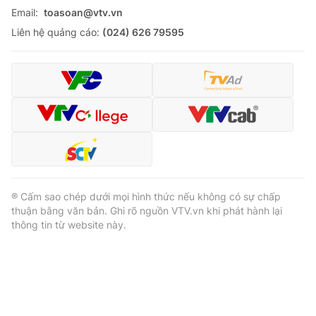
Email:
toasoan@vtv.vn
Liên hệ quảng cáo:
(024) 626 79595
® Cấm sao chép dưới mọi hình thức nếu không có sự chấp
thuận bằng văn bản. Ghi rõ nguồn VTV.vn khi phát hành lại
thông tin từ website này.