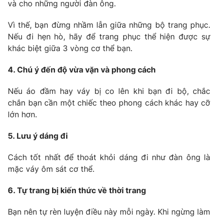
và cho những người đàn ông.
Photo
Infographic
Vì thế, bạn đừng nhầm lẫn giữa những bộ trang phục.
Nếu đi hẹn hò, hãy để trang phục thể hiện được sự
Video
Shorts video
khác biệt giữa 3 vòng cơ thể bạn.
4. Chú ý đến độ vừa vặn và phong cách
VTV Money
VTV Thể thao
Nếu áo đầm hay váy bị co lên khi bạn đi bộ, chắc
VTV Sức khoẻ
Bất động sản
chắn bạn cần một chiếc theo phong cách khác hay cỡ
lớn hơn.
Thị trường 24h
Tấm lòng Việt
5. Lưu ý dáng đi
VTV4
Vươn mình bằng AI
Cách tốt nhất để thoát khỏi dáng đi như đàn ông là
mặc váy ôm sát cơ thể.
VTV9
VTV8
6. Tự trang bị kiến thức về thời trang
Bạn nên tự rèn luyện điều này mỗi ngày. Khi ngừng làm
Liên hệ tòa soạn
English