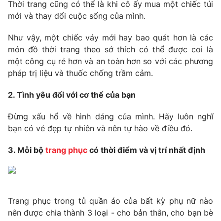
Phim VTV
Thời trang cũng có thể là khi cô ấy mua một chiếc túi
Giải trí
mới và thay đổi cuộc sống của mình.
Hậu trường
Điện ảnh
Như vậy, một chiếc váy mới hay bao quát hơn là các
Đời sống
Nhân vật
món đồ thời trang theo sở thích có thể được coi là
Âm nhạc
Du lịch
một công cụ rẻ hơn và an toàn hơn so với các phương
Khán giả
Giáo dục
Sao
pháp trị liệu và thuốc chống trầm cảm.
Làm đẹp
Giải sao mai
Tuyển sinh
2. Tình yêu đối với cơ thể của bạn
Công nghệ
Chất lượng cuộc sống
Học trực tuyến
Đừng xấu hổ về hình dáng của mình. Hãy luôn nghĩ
Hitech Công nghệ tương lai
Giao lưu trực tuyến
bạn có vẻ đẹp tự nhiên và nên tự hào về điều đó.
Sản phẩm
3. Mỗi bộ
trang phục
có thời điểm và vị trí nhất định
Lịch phát sóng
Thị trường
Tư vấn
Chuyên mục khác
Trang phục trong tủ quần áo của bất kỳ phụ nữ nào
Emagazine
Podcast
nên được chia thành 3 loại - cho bản thân, cho bạn bè