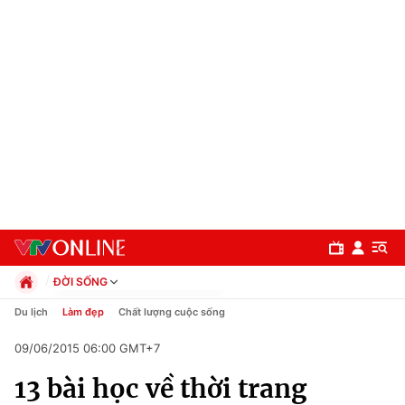
ĐỜI SỐNG
Chính trị
Du lịch
Làm đẹp
Chất lượng cuộc sống
Xã hội
09/06/2015 06:00 GMT+7
Pháp luật
Chuyên mục
Kinh tế
13 bài học về thời trang
Thể thao