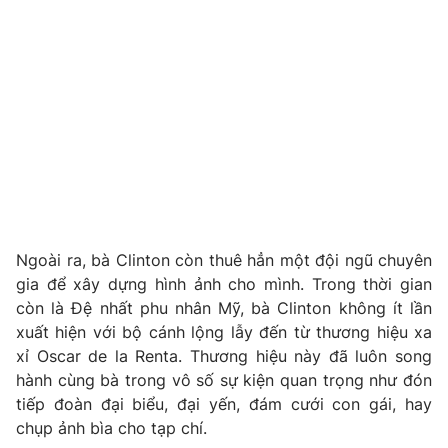
Photo
Infographic
Video
Shorts video
VTV Money
VTV Thể thao
VTV Sức khoẻ
Bất động sản
Ngoài ra, bà Clinton còn thuê hẳn một đội ngũ chuyên
Thị trường 24h
Tấm lòng Việt
gia để xây dựng hình ảnh cho mình. Trong thời gian
còn là Đệ nhất phu nhân Mỹ, bà Clinton không ít lần
VTV4
Vươn mình bằng AI
xuất hiện với bộ cánh lộng lẫy đến từ thương hiệu xa
xỉ Oscar de la Renta. Thương hiệu này đã luôn song
hành cùng bà trong vô số sự kiện quan trọng như đón
VTV9
VTV8
tiếp đoàn đại biểu, đại yến, đám cưới con gái, hay
chụp ảnh bìa cho tạp chí.
Liên hệ tòa soạn
English