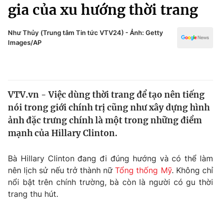
Chính trị
gia của xu hướng thời trang
Truyền hình
Văn hóa - Giải trí
Xã hội
Như Thủy (Trung tâm Tin tức VTV24) - Ảnh: Getty
Y tế
Images/AP
Đời sống
Pháp luật
Công nghệ
Giáo dục
Y tế
VTV.vn - Việc dùng thời trang để tạo nên tiếng
nói trong giới chính trị cũng như xây dựng hình
Thế giới
ảnh đặc trưng chính là một trong những điểm
mạnh của Hillary Clinton.
Tin tức
Kinh tế
Thế giới đó đây
Bà Hillary Clinton đang đi đúng hướng và có thể làm
Tài chính
nên lịch sử nếu trở thành nữ
Tổng thống Mỹ
. Không chỉ
Dữ liệu và đời sống
Câu chuyện quốc tế
nổi bật trên chính trường, bà còn là người có gu thời
Thị trường
trang thu hút.
Truyền hình
Góc doanh nghiệp