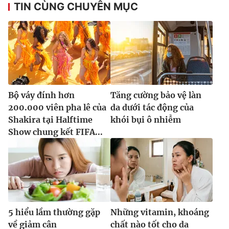
TIN CÙNG CHUYÊN MỤC
Bộ váy đính hơn
Tăng cường bảo vệ làn
200.000 viên pha lê của
da dưới tác động của
Shakira tại Halftime
khói bụi ô nhiễm
Show chung kết FIFA...
5 hiểu lầm thường gặp
Những vitamin, khoáng
về giảm cân
chất nào tốt cho da