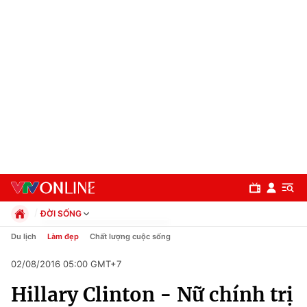
ĐỜI SỐNG
Chính trị
Du lịch
Làm đẹp
Chất lượng cuộc sống
Xã hội
02/08/2016 05:00 GMT+7
Pháp luật
Chuyên mục
Kinh tế
Hillary Clinton - Nữ chính trị
Thể thao