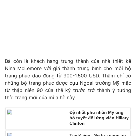
THỜI BÁO VTV
Theo dõi báo trên
Bà còn là khách hàng trung thành của nhà thiết kế
Nina McLemore với giá thành trung bình cho mỗi bộ
trang phục dao động từ 900-1.500 USD. Thậm chí có
Cơ quan chủ quản:
Đài Truyền hình Việt Nam
những bộ trang phục được cựu Ngoại trưởng Mỹ mặc
Cơ quan báo chí:
Thời báo VTV
từ thập niên 90 của thế kỷ trước trở thành ý tưởng
Giấy phép hoạt động báo in và báo điện tử số 483/GP-BTTTT
thời trang mới của mùa hè này.
cấp ngày 29/12/2023
Tổng Biên tập:
Vũ Thanh Thủy
Đệ nhất phu nhân Mỹ ủng
Phó Tổng Biên tập:
Nguyễn Thị Mỹ Hạnh, Phạm Quốc Thắng,
hộ tuyệt đối ứng viên Hillary
Nguyễn Trọng Ninh
Clinton
Tổng đài VTV:
024.38 355 931 - 024.38 355 932
Tim Kaine - Sự lựa chọn an