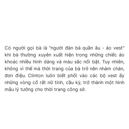
Phim VTV
Giải trí
Hậu trường
Điện ảnh
Đời sống
Nhân vật
Âm nhạc
Du lịch
Khán giả
Giáo dục
Sao
Làm đẹp
Giải sao mai
Có người gọi bà là "người đàn bà quần âu - áo vest"
Tuyển sinh
khi bà thường xuyên xuất hiện trong những chiếc áo
Công nghệ
Chất lượng cuộc sống
khoác nhiều hình dáng và màu sắc nổi bật. Tuy nhiên,
Học trực tuyến
Hitech Công nghệ tương lai
không vì thế mà thời trang của bà trở nên nhàm chán,
Giao lưu trực tuyến
đơn điệu. Clinton luôn biết phối vào các bộ vest ấy
Sản phẩm
những vòng cổ rất nữ tính, cầu kỳ, trở thành một hình
mẫu lý tưởng cho thời trang công sở.
Lịch phát sóng
Thị trường
Tư vấn
Chuyên mục khác
Emagazine
Podcast