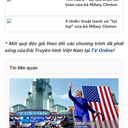
Ðiện thoại Thời báo VTV:
024.66 897 897
toàn của bà Hillary Clinton
Email:
toasoan@vtv.vn
Liên hệ quảng cáo:
024-7300.7108
4 chiến thuật tranh cử "lợi
hại" của bà Hillary Clinton
* Mời quý độc giả theo dõi các chương trình đã phát
sóng của Đài Truyền hình Việt Nam tại
TV Online
!
Tin liên quan
® Cấm sao chép dưới mọi hình thức nếu không có sự chấp
thuận bằng văn bản. Ghi rõ nguồn VTV.vn khi phát hành lại
thông tin từ website này.