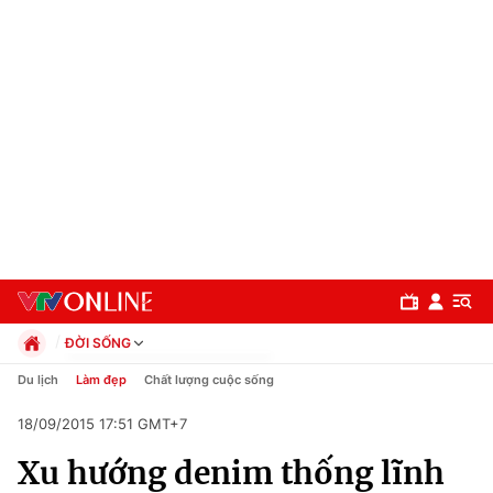
ĐỜI SỐNG
Chính trị
Du lịch
Làm đẹp
Chất lượng cuộc sống
Xã hội
18/09/2015 17:51 GMT+7
Pháp luật
Chuyên mục
Kinh tế
Xu hướng denim thống lĩnh
Thể thao