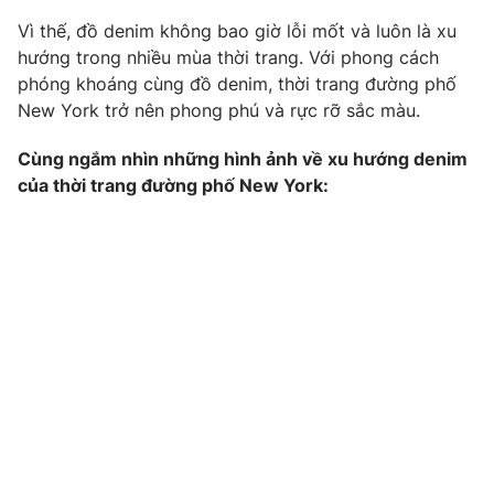
Phim VTV
Giải trí
Vì thế, đồ denim không bao giờ lỗi mốt và luôn là xu
Hậu trường
hướng trong nhiều mùa thời trang. Với phong cách
Điện ảnh
phóng khoáng cùng đồ denim, thời trang đường phố
Đời sống
Nhân vật
New York trở nên phong phú và rực rỡ sắc màu.
Âm nhạc
Du lịch
Khán giả
Giáo dục
Sao
Cùng ngắm nhìn những hình ảnh về xu hướng denim
Làm đẹp
Giải sao mai
của thời trang đường phố New York:
Tuyển sinh
Công nghệ
Chất lượng cuộc sống
Học trực tuyến
Hitech Công nghệ tương lai
Giao lưu trực tuyến
Sản phẩm
Lịch phát sóng
Thị trường
Tư vấn
Chuyên mục khác
Emagazine
Podcast