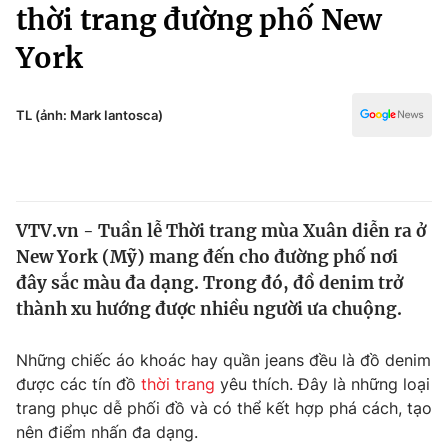
Chính trị
thời trang đường phố New
Truyền hình
York
Văn hóa - Giải trí
Xã hội
Y tế
Đời sống
TL (ảnh: Mark Iantosca)
Pháp luật
Công nghệ
Giáo dục
Y tế
VTV.vn - Tuần lễ Thời trang mùa Xuân diễn ra ở
Thế giới
New York (Mỹ) mang đến cho đường phố nơi
Tin tức
đây sắc màu đa dạng. Trong đó, đồ denim trở
Kinh tế
thành xu hướng được nhiều người ưa chuộng.
Thế giới đó đây
Tài chính
Dữ liệu và đời sống
Câu chuyện quốc tế
Những chiếc áo khoác hay quần jeans đều là đồ denim
Thị trường
được các tín đồ
thời trang
yêu thích. Đây là những loại
trang phục dễ phối đồ và có thể kết hợp phá cách, tạo
Truyền hình
Góc doanh nghiệp
nên điểm nhấn đa dạng.