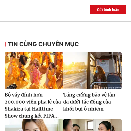
Gửi bình luận
TIN CÙNG CHUYÊN MỤC
Bộ váy đính hơn
Tăng cường bảo vệ làn
200.000 viên pha lê của
da dưới tác động của
Shakira tại Halftime
khói bụi ô nhiễm
Show chung kết FIFA...