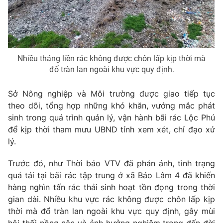
Nhiều tháng liền rác không được chôn lấp kịp thời mà
đổ tràn lan ngoài khu vực quy định.
Sở Nông nghiệp và Môi trường được giao tiếp tục
theo dõi, tổng hợp những khó khăn, vướng mắc phát
sinh trong quá trình quản lý, vận hành bãi rác Lộc Phú
để kịp thời tham mưu UBND tỉnh xem xét, chỉ đạo xử
lý.
Trước đó, như Thời báo VTV đã phản ánh, tình trạng
quá tải tại bãi rác tập trung ở xã Bảo Lâm 4 đã khiến
hàng nghìn tấn rác thải sinh hoạt tồn đọng trong thời
gian dài. Nhiều khu vực rác không được chôn lấp kịp
thời mà đổ tràn lan ngoài khu vực quy định, gây mùi