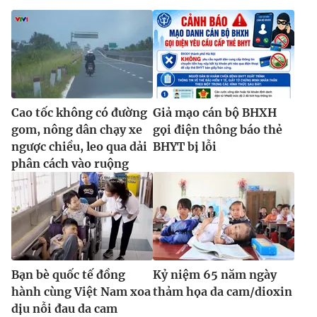
Cao tốc không có đường
Giả mạo cán bộ BHXH
gom, nông dân chạy xe
gọi điện thông báo thẻ
ngược chiều, leo qua dải
BHYT bị lỗi
phân cách vào ruộng
Bạn bè quốc tế đồng
Kỷ niệm 65 năm ngày
hành cùng Việt Nam xoa
thảm họa da cam/dioxin
dịu nỗi đau da cam