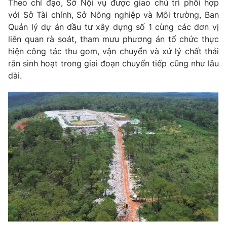
Theo chỉ đạo, Sở Nội vụ được giao chủ trì phối hợp
với Sở Tài chính, Sở Nông nghiệp và Môi trường, Ban
Photo
Infographic
Quản lý dự án đầu tư xây dựng số 1 cùng các đơn vị
liên quan rà soát, tham mưu phương án tổ chức thực
Video
Shorts video
hiện công tác thu gom, vận chuyển và xử lý chất thải
rắn sinh hoạt trong giai đoạn chuyển tiếp cũng như lâu
VTV Money
VTV Thể thao
dài.
VTV Sức khoẻ
Bất động sản
Thị trường 24h
Tấm lòng Việt
VTV4
Vươn mình bằng AI
VTV9
VTV8
Liên hệ tòa soạn
English