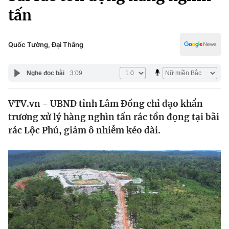
Chính trị
tấn
Truyền hình
Văn hóa - Giải trí
Xã hội
Y tế
Quốc Tường, Đại Thắng
Đời sống
Pháp luật
Công nghệ
Nghe đọc bài
3:09
Giáo dục
Y tế
VTV.vn - UBND tỉnh Lâm Đồng chỉ đạo khẩn
trương xử lý hàng nghìn tấn rác tồn đọng tại bãi
Thế giới
rác Lộc Phú, giảm ô nhiễm kéo dài.
Tin tức
Kinh tế
Thế giới đó đây
Tài chính
Dữ liệu và đời sống
Câu chuyện quốc tế
Thị trường
Truyền hình
Góc doanh nghiệp