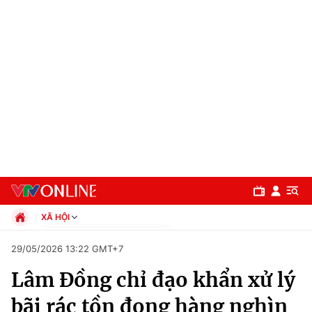
XÃ HỘI
Chính trị
29/05/2026 13:22 GMT+7
Xã hội
Lâm Đồng chỉ đạo khẩn xử lý
Pháp luật
Chuyên mục
Kinh tế
bãi rác tồn đọng hàng nghìn
Thể thao