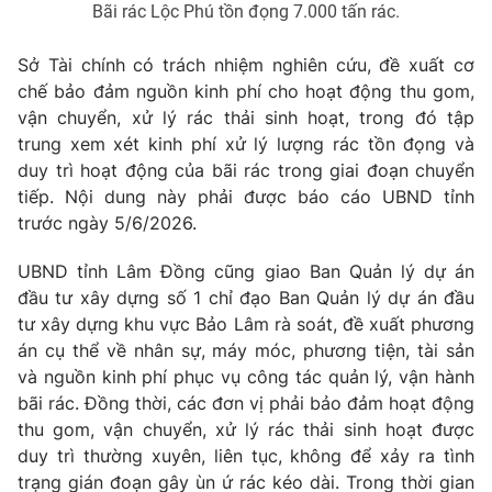
Bãi rác Lộc Phú tồn đọng 7.000 tấn rác.
Sở Tài chính có trách nhiệm nghiên cứu, đề xuất cơ
chế bảo đảm nguồn kinh phí cho hoạt động thu gom,
THỜI BÁO VTV
vận chuyển, xử lý rác thải sinh hoạt, trong đó tập
trung xem xét kinh phí xử lý lượng rác tồn đọng và
duy trì hoạt động của bãi rác trong giai đoạn chuyển
tiếp. Nội dung này phải được báo cáo UBND tỉnh
Theo dõi báo trên
trước ngày 5/6/2026.
UBND tỉnh Lâm Đồng cũng giao Ban Quản lý dự án
Cơ quan chủ quản:
Đài Truyền hình Việt Nam
đầu tư xây dựng số 1 chỉ đạo Ban Quản lý dự án đầu
Cơ quan báo chí:
Thời báo VTV
tư xây dựng khu vực Bảo Lâm rà soát, đề xuất phương
Giấy phép hoạt động báo in và báo điện tử số 483/GP-BTTTT
án cụ thể về nhân sự, máy móc, phương tiện, tài sản
cấp ngày 29/12/2023
và nguồn kinh phí phục vụ công tác quản lý, vận hành
Tổng Biên tập:
Vũ Thanh Thủy
bãi rác. Đồng thời, các đơn vị phải bảo đảm hoạt động
Phó Tổng Biên tập:
Nguyễn Thị Mỹ Hạnh, Phạm Quốc Thắng,
thu gom, vận chuyển, xử lý rác thải sinh hoạt được
Nguyễn Trọng Ninh
duy trì thường xuyên, liên tục, không để xảy ra tình
Tổng đài VTV:
024.38 355 931 - 024.38 355 932
trạng gián đoạn gây ùn ứ rác kéo dài. Trong thời gian