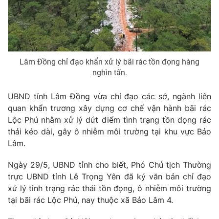
Phim VTV
Giải trí
Hậu trường
Điện ảnh
Đời sống
Nhân vật
Âm nhạc
Du lịch
Khán giả
Lâm Đồng chỉ đạo khẩn xử lý bãi rác tồn đọng hàng
Giáo dục
Sao
nghìn tấn.
Làm đẹp
Giải sao mai
Tuyển sinh
Công nghệ
UBND tỉnh Lâm Đồng vừa chỉ đạo các sở, ngành liên
Chất lượng cuộc sống
Học trực tuyến
quan khẩn trương xây dựng cơ chế vận hành bãi rác
Hitech Công nghệ tương lai
Lộc Phú nhằm xử lý dứt điểm tình trạng tồn đọng rác
Giao lưu trực tuyến
thải kéo dài, gây ô nhiễm môi trường tại khu vực Bảo
Sản phẩm
Lâm.
Lịch phát sóng
Thị trường
Ngày 29/5, UBND tỉnh cho biết, Phó Chủ tịch Thường
Tư vấn
trực UBND tỉnh Lê Trọng Yên đã ký văn bản chỉ đạo
xử lý tình trạng rác thải tồn đọng, ô nhiễm môi trường
Chuyên mục khác
tại bãi rác Lộc Phú, nay thuộc xã Bảo Lâm 4.
Emagazine
Podcast