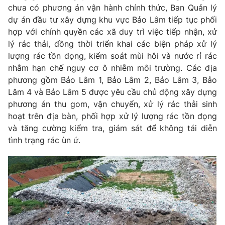
Ðiện thoại Thời báo VTV:
024.66 897 897
chưa có phương án vận hành chính thức, Ban Quản lý
dự án đầu tư xây dựng khu vực Bảo Lâm tiếp tục phối
Email:
toasoan@vtv.vn
hợp với chính quyền các xã duy trì việc tiếp nhận, xử
Liên hệ quảng cáo:
024-7300.7108
lý rác thải, đồng thời triển khai các biện pháp xử lý
lượng rác tồn đọng, kiểm soát mùi hôi và nước rỉ rác
nhằm hạn chế nguy cơ ô nhiễm môi trường. Các địa
phương gồm Bảo Lâm 1, Bảo Lâm 2, Bảo Lâm 3, Bảo
Lâm 4 và Bảo Lâm 5 được yêu cầu chủ động xây dựng
phương án thu gom, vận chuyển, xử lý rác thải sinh
hoạt trên địa bàn, phối hợp xử lý lượng rác tồn đọng
và tăng cường kiểm tra, giám sát để không tái diễn
tình trạng rác ùn ứ.
® Cấm sao chép dưới mọi hình thức nếu không có sự chấp
thuận bằng văn bản. Ghi rõ nguồn VTV.vn khi phát hành lại
thông tin từ website này.