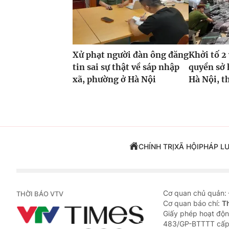
Xử phạt người đàn ông đăng
Khởi tố 
tin sai sự thật về sáp nhập
quyền sở 
xã, phường ở Hà Nội
Hà Nội, t
CHÍNH TRỊ
XÃ HỘI
PHÁP L
Cơ quan chủ quản:
THỜI BÁO VTV
Cơ quan báo chí:
T
Giấy phép hoạt độn
483/GP-BTTTT cấp