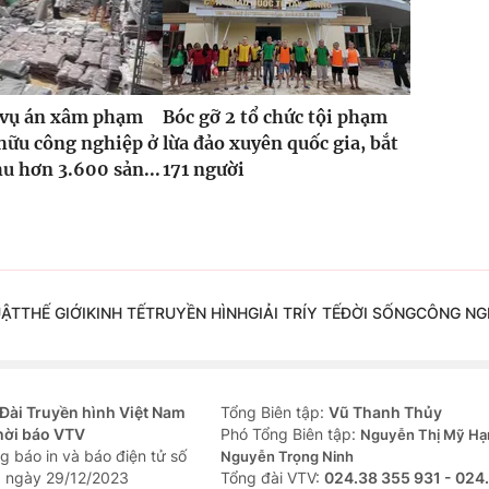
2 vụ án xâm phạm
Bóc gỡ 2 tổ chức tội phạm
hữu công nghiệp ở
lừa đảo xuyên quốc gia, bắt
hu hơn 3.600 sản...
171 người
UẬT
THẾ GIỚI
KINH TẾ
TRUYỀN HÌNH
GIẢI TRÍ
Y TẾ
ĐỜI SỐNG
CÔNG NG
Đài Truyền hình Việt Nam
Tổng Biên tập:
Vũ Thanh Thủy
hời báo VTV
Phó Tổng Biên tập:
Nguyễn Thị Mỹ Hạ
g báo in và báo điện tử số
Nguyễn Trọng Ninh
 ngày 29/12/2023
Tổng đài VTV:
024.38 355 931 - 024