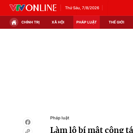
Thứ Sáu, 7/8/2026
CHÍNH TRỊ
XÃ HỘI
PHÁP LUẬT
THẾ GIỚI
Chính trị
Xã hội
Thế giới
Kinh tế
Tin tức
Tài chính
Thế giới đó đây
Thị trường
Câu chuyện quốc tế
Góc doanh nghiệp
Dữ liệu và đời sống
Pháp luật
Làm lộ bí mật công t