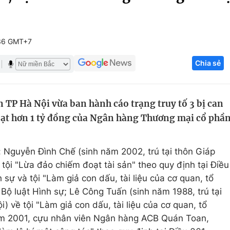
Góc ảnh
36 GMT+7
Giáo dục
Công nghệ
Chia sẻ
Tuyển sinh
Hitech Công ng
Học trực tuyến
Sản phẩm
 TP Hà Nội vừa ban hành cáo trạng truy tố 3 bị can
g
Thị trường
oạt hơn 1 tỷ đồng của Ngân hàng Thương mại cổ phầ
Tư vấn
m: Nguyễn Đình Chế (sinh năm 2002, trú tại thôn Giáp
tội "Lừa đảo chiếm đoạt tài sản" theo quy định tại Điều
 sự và tội "Làm giả con dấu, tài liệu của cơ quan, tổ
 Bộ luật Hình sự; Lê Công Tuấn (sinh năm 1988, trú tại
 về tội "Làm giả con dấu, tài liệu của cơ quan, tổ
ăm 2001, cựu nhân viên Ngân hàng ACB Quán Toan,