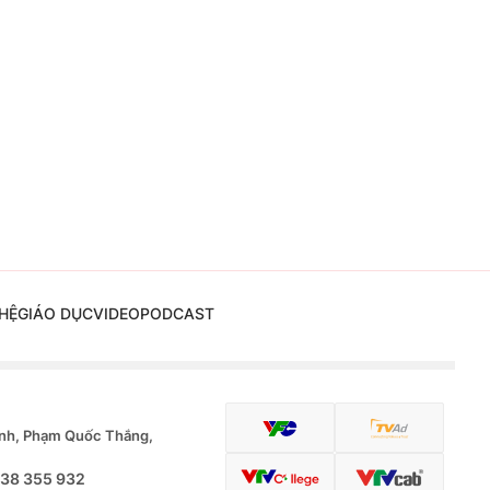
HỆ
GIÁO DỤC
VIDEO
PODCAST
nh, Phạm Quốc Thắng,
.38 355 932