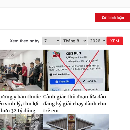
Gửi bình luận
Xem theo ngày
XEM
lương y bán thuốc
Cảnh giác thủ đoạn lừa đảo
ếu sinh lý, thu lợi
đăng ký giải chạy dành cho
 hơn 32 tỷ đồng
trẻ em