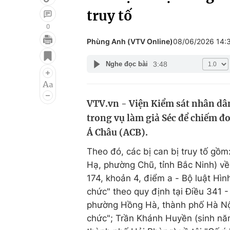
truy tố
0
Phùng Anh (VTV Online)
08/06/2026 14:
Giải trí
Đời sống
3:48
Nghe đọc bài
Điện ảnh
Du lịch
Âm nhạc
Làm đẹp
VTV.vn - Viện Kiểm sát nhân dân
Sao
Chất lượng cuộc sốn
trong vụ làm giả Séc để chiếm đ
Á Châu (ACB).
Theo đó, các bị can bị truy tố gồ
Hạ, phường Chũ, tỉnh Bắc Ninh) về 
174, khoản 4, điểm a - Bộ luật Hình
chức" theo quy định tại Điều 341 -
phường Hồng Hà, thành phố Hà Nội)
chức"; Trần Khánh Huyền (sinh n