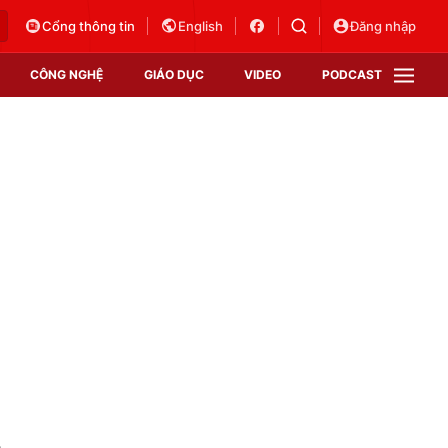
Cổng thông tin
English
Đăng nhập
CÔNG NGHỆ
GIÁO DỤC
VIDEO
PODCAST
VTV Money
VTV Thể thao
VTV Sức khoẻ
Bất động sản
Thị trường 24h
Tấm lòng Việt
Vươn mình bằng AI
VTV4
VTV8
VTV9
Lịch phát sóng
Giao lưu trực tuyến
ị
Sự kiện