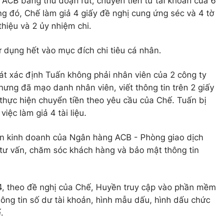
ACB bằng thủ đoạn rút, chuyển tiền từ tài khoản của 6
ng đó, Chế làm giả 4 giấy đề nghị cung ứng séc và 4 tờ
thiệu và 2 ủy nhiệm chi.
ử dụng hết vào mục đích chi tiêu cá nhân.
át xác định Tuấn không phải nhân viên của 2 công ty
ưng đã mạo danh nhân viên, viết thông tin trên 2 giấy
ể thực hiện chuyển tiền theo yêu cầu của Chế. Tuấn bị
iệc làm giả 4 tài liệu.
n kinh doanh của Ngân hàng ACB - Phòng giao dịch
 tư vấn, chăm sóc khách hàng và bảo mật thông tin
, theo đề nghị của Chế, Huyền truy cập vào phần mềm
ông tin số dư tài khoản, hình mẫu dấu, hình dấu chức
.