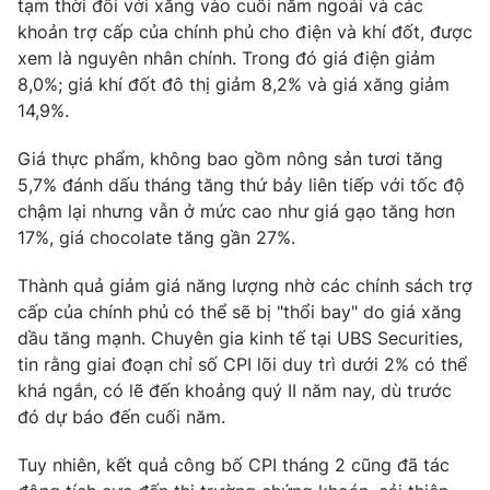
tạm thời đối với xăng vào cuối năm ngoái và các
khoản trợ cấp của chính phủ cho điện và khí đốt, được
Photo
Infographic
xem là nguyên nhân chính. Trong đó giá điện giảm
8,0%; giá khí đốt đô thị giảm 8,2% và giá xăng giảm
Video
Shorts video
14,9%.
Giá thực phẩm, không bao gồm nông sản tươi tăng
VTV Money
VTV Thể thao
5,7% đánh dấu tháng tăng thứ bảy liên tiếp với tốc độ
chậm lại nhưng vẫn ở mức cao như giá gạo tăng hơn
VTV Sức khoẻ
Bất động sản
17%, giá chocolate tăng gần 27%.
Thành quả giảm giá năng lượng nhờ các chính sách trợ
Thị trường 24h
Tấm lòng Việt
cấp của chính phủ có thể sẽ bị "thổi bay" do giá xăng
dầu tăng mạnh. Chuyên gia kinh tế tại UBS Securities,
VTV4
Vươn mình bằng AI
tin rằng giai đoạn chỉ số CPI lõi duy trì dưới 2% có thể
khá ngắn, có lẽ đến khoảng quý II năm nay, dù trước
VTV9
VTV8
đó dự báo đến cuối năm.
Tuy nhiên, kết quả công bố CPI tháng 2 cũng đã tác
Liên hệ tòa soạn
English