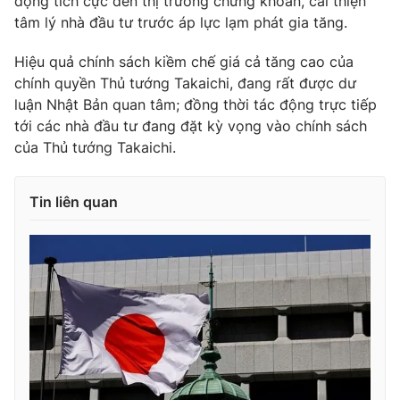
động tích cực đến thị trường chứng khoán, cải thiện
tâm lý nhà đầu tư trước áp lực lạm phát gia tăng.
Hiệu quả chính sách kiềm chế giá cả tăng cao của
chính quyền Thủ tướng Takaichi, đang rất được dư
THỜI BÁO VTV
luận Nhật Bản quan tâm; đồng thời tác động trực tiếp
tới các nhà đầu tư đang đặt kỳ vọng vào chính sách
của Thủ tướng Takaichi.
Theo dõi báo trên
Tin liên quan
Cơ quan chủ quản:
Đài Truyền hình Việt Nam
Cơ quan báo chí:
Thời báo VTV
Giấy phép hoạt động báo in và báo điện tử số 483/GP-BTTTT
cấp ngày 29/12/2023
Tổng Biên tập:
Vũ Thanh Thủy
Phó Tổng Biên tập:
Nguyễn Thị Mỹ Hạnh, Phạm Quốc Thắng,
Nguyễn Trọng Ninh
Tổng đài VTV:
024.38 355 931 - 024.38 355 932