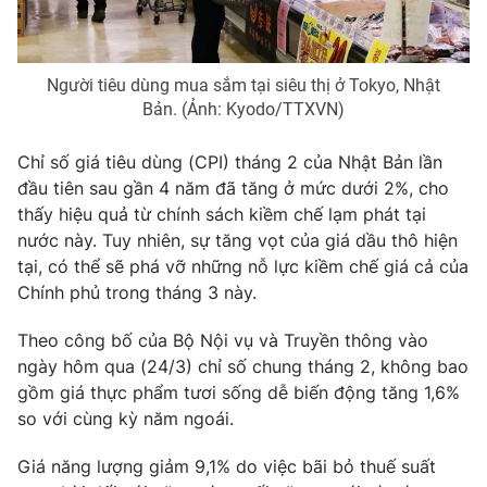
Phim VTV
Giải trí
Hậu trường
Điện ảnh
Đời sống
Người tiêu dùng mua sắm tại siêu thị ở Tokyo, Nhật
Nhân vật
Bản. (Ảnh: Kyodo/TTXVN)
Âm nhạc
Du lịch
Khán giả
Giáo dục
Sao
Chỉ số giá tiêu dùng (CPI) tháng 2 của Nhật Bản lần
Làm đẹp
Giải sao mai
đầu tiên sau gần 4 năm đã tăng ở mức dưới 2%, cho
Tuyển sinh
Công nghệ
thấy hiệu quả từ chính sách kiềm chế lạm phát tại
Chất lượng cuộc sống
Học trực tuyến
nước này. Tuy nhiên, sự tăng vọt của giá dầu thô hiện
Hitech Công nghệ tương lai
tại, có thể sẽ phá vỡ những nỗ lực kiềm chế giá cả của
Giao lưu trực tuyến
Chính phủ trong tháng 3 này.
Sản phẩm
Lịch phát sóng
Theo công bố của Bộ Nội vụ và Truyền thông vào
Thị trường
ngày hôm qua (24/3) chỉ số chung tháng 2, không bao
Tư vấn
gồm giá thực phẩm tươi sống dễ biến động tăng 1,6%
so với cùng kỳ năm ngoái.
Chuyên mục khác
Emagazine
Podcast
Giá năng lượng giảm 9,1% do việc bãi bỏ thuế suất