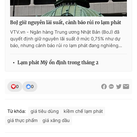
Ðiện thoại Thời báo VTV:
024.66 897 897
Email:
toasoan@vtv.vn
Liên hệ quảng cáo:
024-7300.7108
BoJ giữ nguyên lãi suất, cảnh báo rủi ro lạm phát
VTV.vn - Ngân hàng Trung ương Nhật Bản (BoJ) đã
quyết định giữ nguyên lãi suất ở mức 0,75% như dự
báo, nhưng cảnh báo rủi ro lạm phát đang nghiêng...
Lạm phát Mỹ ổn định trong tháng 2
0
0
® Cấm sao chép dưới mọi hình thức nếu không có sự chấp
Từ khóa:
giá tiêu dùng
kiềm chế lạm phát
thuận bằng văn bản. Ghi rõ nguồn VTV.vn khi phát hành lại
thông tin từ website này.
giá thực phẩm
giá xăng dầu