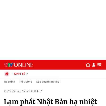
KINH TẾ
Chính trị
Tài chính
Thị trường
Góc doanh nghiệp
Xã hội
25/03/2026 19:23 GMT+7
Pháp luật
Chuyên mục
Kinh tế
Lạm phát Nhật Bản hạ nhiệt
Thể thao