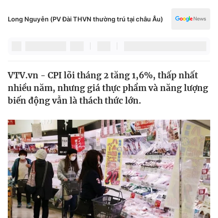
Chính trị
Truyền hình
Long Nguyễn (PV Đài THVN thường trú tại châu Âu)
Văn hóa - Giải trí
Xã hội
Y tế
Đời sống
Pháp luật
Công nghệ
VTV.vn - CPI lõi tháng 2 tăng 1,6%, thấp nhất
Giáo dục
Y tế
nhiều năm, nhưng giá thực phẩm và năng lượng
biến động vẫn là thách thức lớn.
Thế giới
Tin tức
Kinh tế
Thế giới đó đây
Tài chính
Dữ liệu và đời sống
Câu chuyện quốc tế
Thị trường
Truyền hình
Góc doanh nghiệp