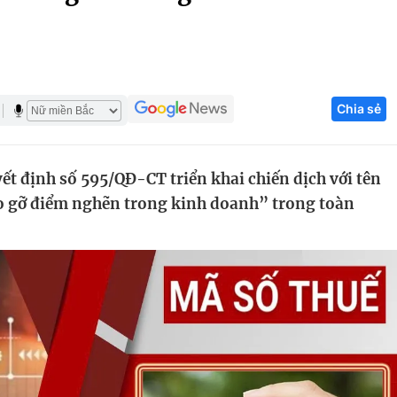
Góc ảnh
Giáo dục
Công nghệ
Chia sẻ
Tuyển sinh
Hitech Công ng
Học trực tuyến
Sản phẩm
t định số 595/QĐ-CT triển khai chiến dịch với tên
g
Thị trường
o gỡ điểm nghẽn trong kinh doanh” trong toàn
Tư vấn