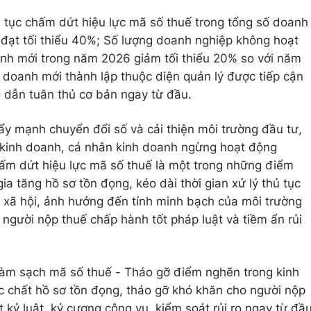
 tục chấm dứt hiệu lực mã số thuế trong tổng số doanh
 đạt tối thiểu 40%; Số lượng doanh nghiệp không hoạt
sinh mới trong năm 2026 giảm tối thiểu 20% so với năm
doanh mới thành lập thuộc diện quản lý được tiếp cận
g dẫn tuân thủ cơ bản ngay từ đầu.
ẩy mạnh chuyển đổi số và cải thiện môi trường đầu tư,
ộ kinh doanh, cá nhân kinh doanh ngừng hoạt động
ấm dứt hiệu lực mã số thuế là một trong những điểm
ia tăng hồ sơ tồn đọng, kéo dài thời gian xử lý thủ tục
c xã hội, ảnh hưởng đến tính minh bạch của môi trường
 người nộp thuế chấp hành tốt pháp luật và tiềm ẩn rủi
 “Làm sạch mã số thuế - Tháo gỡ điểm nghẽn trong kinh
ực chất hồ sơ tồn đọng, tháo gỡ khó khăn cho người nộp
ặt kỷ luật, kỷ cương công vụ, kiểm soát rủi ro ngay từ đầ