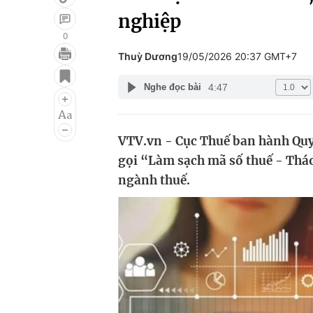
nghiệp
0
Thuỳ Dương
19/05/2026 20:37 GMT+7
Giải trí
Đời sống
4:47
Nghe đọc bài
Điện ảnh
Du lịch
Âm nhạc
Làm đẹp
VTV.vn - Cục Thuế ban hành Quyế
Sao
Chất lượng cuộc sốn
gọi “Làm sạch mã số thuế - Thá
ngành thuế.