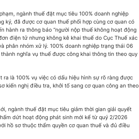
i phạm, ngành thuế đặt mục tiêu 100% doanh nghiệp
ng ký, đã được cơ quan thuế phối hợp cùng cơ quan có
iến hành ra thông báo “người nộp thuế không hoạt động
a đơn điện tử nhưng không kê khai thuế do Cục Thuế xác
o và phân nhóm xử lý. 100% doanh nghiệp trạng thái 06
thành nghĩa vụ thuế được công khai thông tin theo quy
 ra là 100% vụ việc có dấu hiệu hình sự rõ ràng được
sơ kiến nghị điều tra, khởi tố sang cơ quan công an theo
ới, ngành thuế đặt mục tiêu giảm thời gian giải quyết
 chấm dứt hoạt động phát sinh mới kể từ quý 2/2026
với hồ sơ thuộc thẩm quyền cơ quan thuế và đủ điều