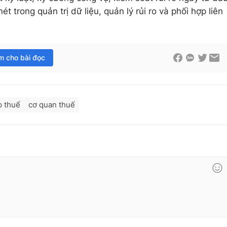
t trong quản trị dữ liệu, quản lý rủi ro và phối hợp liên
im cho bài đọc
p thuế
cơ quan thuế