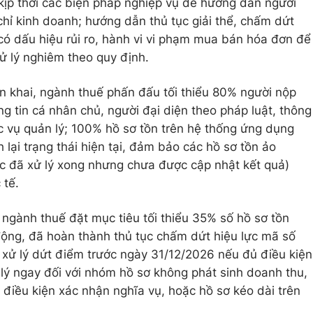
 kịp thời các biện pháp nghiệp vụ để hướng dẫn người
chỉ kinh doanh; hướng dẫn thủ tục giải thể, chấm dứt
 có dấu hiệu rủi ro, hành vi vi phạm mua bán hóa đơn để
ử lý nghiêm theo quy định.
ển khai, ngành thuế phấn đấu tối thiểu 80% người nộp
g tin cá nhân chủ, người đại diện theo pháp luật, thông
hục vụ quản lý; 100% hồ sơ tồn trên hệ thống ứng dụng
 lại trạng thái hiện tại, đảm bảo các hồ sơ tồn ảo
ặc đã xử lý xong nhưng chưa được cập nhật kết quả)
 tế.
 ngành thuế đặt mục tiêu tối thiểu 35% số hồ sơ tồn
ộng, đã hoàn thành thủ tục chấm dứt hiệu lực mã số
 xử lý dứt điểm trước ngày 31/12/2026 nếu đủ điều kiện
 lý ngay đối với nhóm hồ sơ không phát sinh doanh thu,
 điều kiện xác nhận nghĩa vụ, hoặc hồ sơ kéo dài trên