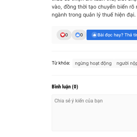
vào, đồng thời tạo chuyển biến rõ né
ngành trong quản lý thuế hiện đại.
0
0
Bài đọc hay? Thả t
Từ khóa:
ngừng hoạt động
người nộ
Bình luận
(
0
)