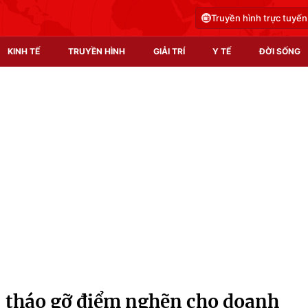
Truyền hình trực tuyến
KINH TẾ
TRUYỀN HÌNH
GIẢI TRÍ
Y TẾ
ĐỜI SỐNG
Pháp luật
Y tế
Truyền hình
Multimedia
Phim VTV
Video
Hậu trường
Shorts video
Nhân vật
Podcast
Khán giả
EMagazine
Giải sao mai
Photo
, tháo gỡ điểm nghẽn cho doanh
Infographic