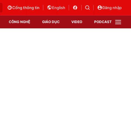
Cổng thông tin
English
Đăng nhập
CÔNG NGHỆ
GIÁO DỤC
VIDEO
PODCAST
VTV Money
VTV Thể thao
VTV Sức khoẻ
Bất động sản
Thị trường 24h
Tấm lòng Việt
Vươn mình bằng AI
VTV4
VTV8
VTV9
Lịch phát sóng
Giao lưu trực tuyến
Sự kiện