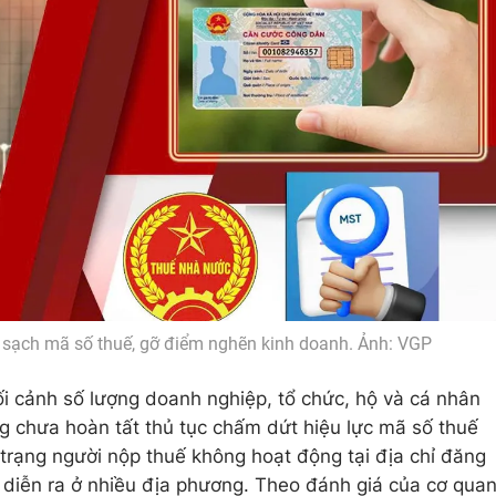
 sạch mã số thuế, gỡ điểm nghẽn kinh doanh. Ảnh: VGP
ối cảnh số lượng doanh nghiệp, tổ chức, hộ và cá nhân
 chưa hoàn tất thủ tục chấm dứt hiệu lực mã số thuế
 trạng người nộp thuế không hoạt động tại địa chỉ đăng
n diễn ra ở nhiều địa phương. Theo đánh giá của cơ qua