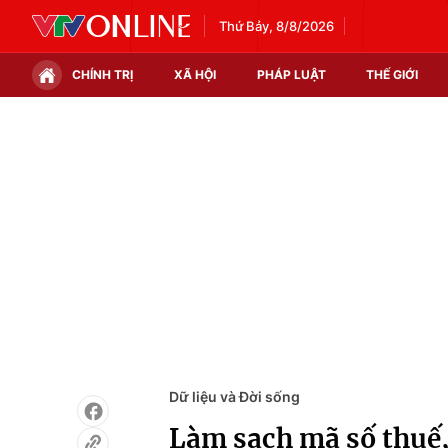
Thứ Bảy, 8/8/2026
CHÍNH TRỊ
XÃ HỘI
PHÁP LUẬT
THẾ GIỚI
Chính trị
Xã hội
Thế giới
Kinh tế
Tin tức
Tài chính
Thế giới đó đây
Thị trường
Câu chuyện quốc tế
Góc doanh nghiệp
Dữ liệu và đời sống
Dữ liệu và Đời sống
Làm sạch mã số thuế