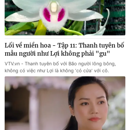
Tin tức
Kinh tế
Thế giới đó đây
Tài chính
Dữ liệu và đời sống
Câu chuyện quốc tế
Thị trường
Lối về miền hoa - Tập 11: Thanh tuyên bố
Truyền hình
Góc doanh nghiệp
mẫu người như Lợi không phải "gu"
Phim VTV
Giải trí
VTV.vn - Thanh tuyên bố với Bão người lông bông,
Hậu trường
không có việc như Lợi là không 'có cửa' với cô.
Điện ảnh
Đời sống
Nhân vật
Âm nhạc
Du lịch
Khán giả
Giáo dục
Sao
Làm đẹp
Giải sao mai
Tuyển sinh
Công nghệ
Chất lượng cuộc sống
Học trực tuyến
Hitech Công nghệ tương lai