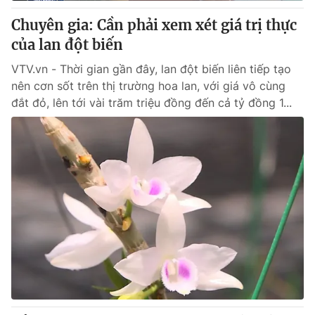
Giấy phép hoạt động báo in và báo điện tử số 483/GP-BTTTT
Chuyên gia: Cần phải xem xét giá trị thực
cấp ngày 29/12/2023
của lan đột biến
Tổng Biên tập:
Vũ Thanh Thủy
Phó Tổng Biên tập:
Nguyễn Thị Mỹ Hạnh, Phạm Quốc Thắng,
VTV.vn - Thời gian gần đây, lan đột biến liên tiếp tạo
Nguyễn Trọng Ninh
nên cơn sốt trên thị trường hoa lan, với giá vô cùng
Tổng đài VTV:
024.38 355 931 - 024.38 355 932
đắt đỏ, lên tới vài trăm triệu đồng đến cả tỷ đồng 1...
Ðiện thoại Thời báo VTV:
024.66 897 897
Email:
toasoan@vtv.vn
Liên hệ quảng cáo:
024-7300.7108