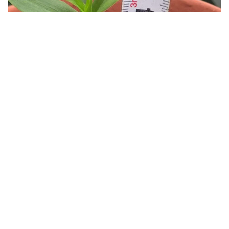
Tin mới
Video
Live
Emagazine
Trang chủ
Ngành Thuế đánh công văn, vỡ “bong
bóng” lan đột biến tiền tỷ?
VTV.vn - Những thương vụ giao dịch hàng tỷ thậm chí
trăm tỷ có thể sẽ không còn sau khi Tổng cục Thuế
ban hành công văn số 833 gửi Cục thuế các tỉnh,...