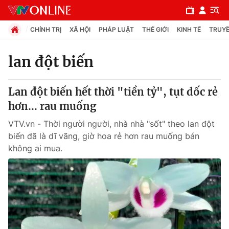
CHÍNH TRỊ
XÃ HỘI
PHÁP LUẬT
THẾ GIỚI
KINH TẾ
TRUYỀ
lan đột biến
Chuyên mục
Lan đột biến hết thời "tiền tỷ", tụt dốc rẻ
Chính trị
hơn... rau muống
VTV.vn - Thời người người, nhà nhà "sốt" theo lan đột
Xã hội
biến đã là dĩ vãng, giờ hoa rẻ hơn rau muống bán
không ai mua.
Pháp luật
Y tế
Thế giới