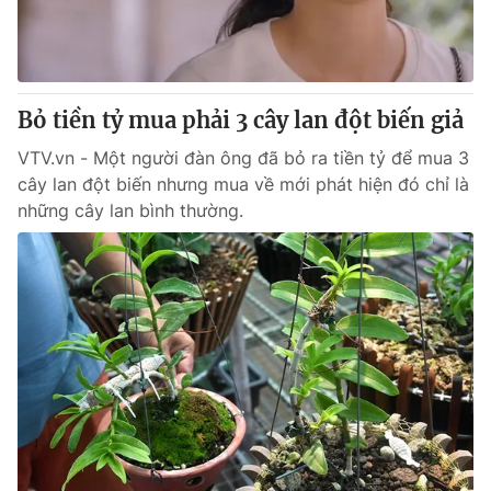
Giao lưu trực tuyến
Sản phẩm
Lịch phát sóng
Thị trường
Tư vấn
Bỏ tiền tỷ mua phải 3 cây lan đột biến giả
Chuyên mục khác
VTV.vn - Một người đàn ông đã bỏ ra tiền tỷ để mua 3
Emagazine
cây lan đột biến nhưng mua về mới phát hiện đó chỉ là
Podcast
những cây lan bình thường.
Photo
Infographic
Video
Shorts video
VTV Money
VTV Thể thao
VTV Sức khoẻ
Bất động sản