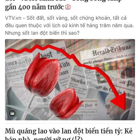
gần 400 năm trước
VTV.vn - Sốt đất, sốt vàng, sốt chứng khoán, tất cả
đều quen thuộc với lịch sử kinh tế hàng trăm năm qua.
Nhưng sốt lan đột biến thì sao?
Mù quáng lao vào lan đột biến tiền tỷ: Kẻ
bán nhà, người vỡ nợ (!?)