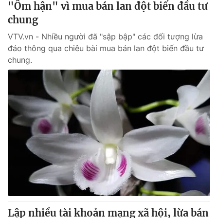
"Ôm hận" vì mua bán lan đột biến đầu tư
chung
® Cấm sao chép dưới mọi hình thức nếu không có sự chấp
VTV.vn - Nhiều người đã "sập bập" các đối tượng lừa
thuận bằng văn bản. Ghi rõ nguồn VTV.vn khi phát hành lại
thông tin từ website này.
đảo thông qua chiêu bài mua bán lan đột biến đầu tư
chung.
Lập nhiều tài khoản mạng xã hội, lừa bán