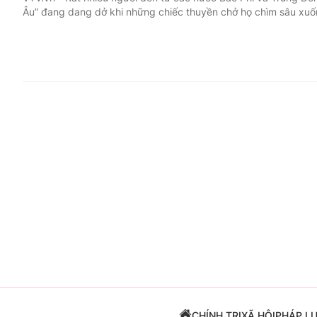
Âu” đang dang dở khi những chiếc thuyền chở họ chìm sâu xuố
Giải trí
Đời sống
Điện ảnh
Du lịch
Âm nhạc
Làm đẹp
Sao
Chất lượng cuộc sốn
CHÍNH TRỊ
XÃ HỘI
PHÁP L