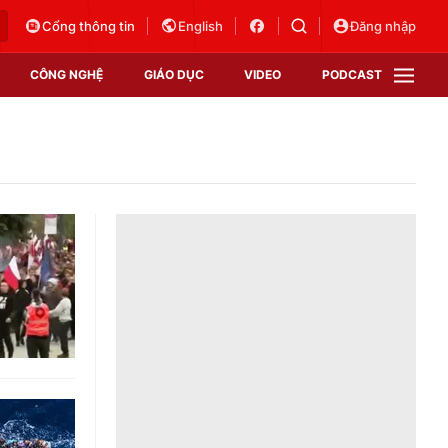
Cổng thông tin
English
Đăng nhập
CÔNG NGHỆ
GIÁO DỤC
VIDEO
PODCAST
VTV Money
VTV Thể thao
VTV Sức khoẻ
Bất động sản
Thị trường 24h
Tấm lòng Việt
Vươn mình bằng AI
VTV4
VTV8
VTV9
Lịch phát sóng
Giao lưu trực tuyến
Sự kiện