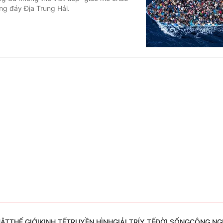
ng đáy Địa Trung Hải.
Góc ảnh
Giáo dục
Công nghệ
Tuyển sinh
Hitech Công ng
Học trực tuyến
Sản phẩm
g
Thị trường
Tư vấn
UẬT
THẾ GIỚI
KINH TẾ
TRUYỀN HÌNH
GIẢI TRÍ
Y TẾ
ĐỜI SỐNG
CÔNG NG