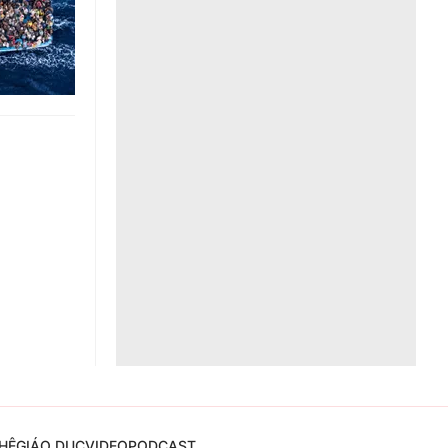
Liên hệ toà soạn
hệ tương lai
HỆ
GIÁO DỤC
VIDEO
PODCAST