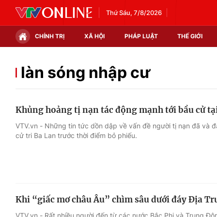
Thứ Sáu, 7/8/2026
CHÍNH TRỊ
XÃ HỘI
PHÁP LUẬT
THẾ GIỚI
Chính trị
Xã hội
làn sóng nhập cư
Thế giới
Kinh tế
Khủng hoảng tị nạn tác động mạnh tới bầu cử tạ
Tin tức
Tài chính
VTV.vn - Những tin tức dồn dập về vấn đề người tị nạn đã và 
cử tri Ba Lan trước thời điểm bỏ phiếu.
Thế giới đó đây
Thị trường
Câu chuyện quốc tế
Góc doanh nghiệp
Dữ liệu và đời sống
Khi “giấc mơ châu Âu” chìm sâu dưới đáy Địa Tr
VTV.vn - Rất nhiều người đến từ các nước Bắc Phi và Trung Đôn