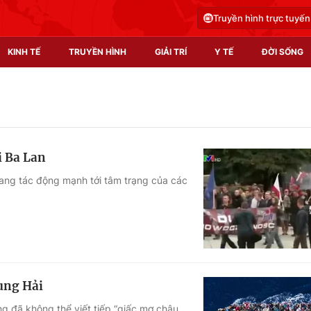
Truyền hình trực tuyến
KINH TẾ
TRUYỀN HÌNH
GIẢI TRÍ
Y TẾ
ĐỜI SỐNG
Pháp luật
Y tế
Truyền hình
Multimedia
i Ba Lan
Phim VTV
Video
đang tác động mạnh tới tâm trạng của các
Hậu trường
Shorts video
Nhân vật
Podcast
Khán giả
EMagazine
Giải sao mai
Photo
ung Hải
Infographic
g đã không thể viết tiếp “giấc mơ châu