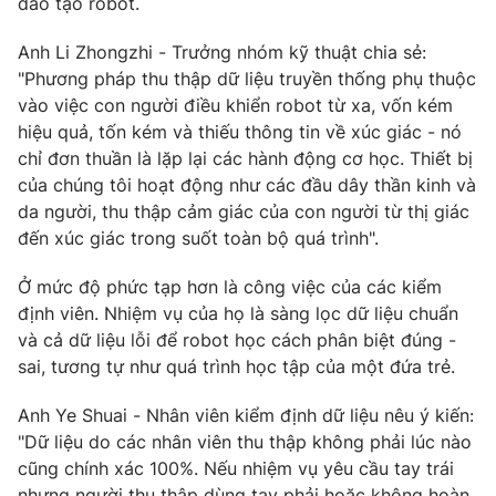
đào tạo robot.
Photo
Infographic
Anh Li Zhongzhi - Trưởng nhóm kỹ thuật chia sẻ:
"Phương pháp thu thập dữ liệu truyền thống phụ thuộc
Video
Shorts video
vào việc con người điều khiển robot từ xa, vốn kém
hiệu quả, tốn kém và thiếu thông tin về xúc giác - nó
chỉ đơn thuần là lặp lại các hành động cơ học. Thiết bị
VTV Money
VTV Thể thao
của chúng tôi hoạt động như các đầu dây thần kinh và
da người, thu thập cảm giác của con người từ thị giác
VTV Sức khoẻ
Bất động sản
đến xúc giác trong suốt toàn bộ quá trình".
Ở mức độ phức tạp hơn là công việc của các kiểm
Thị trường 24h
Tấm lòng Việt
định viên. Nhiệm vụ của họ là sàng lọc dữ liệu chuẩn
và cả dữ liệu lỗi để robot học cách phân biệt đúng -
VTV4
Vươn mình bằng AI
sai, tương tự như quá trình học tập của một đứa trẻ.
Anh Ye Shuai - Nhân viên kiểm định dữ liệu nêu ý kiến:
VTV9
VTV8
"Dữ liệu do các nhân viên thu thập không phải lúc nào
cũng chính xác 100%. Nếu nhiệm vụ yêu cầu tay trái
Liên hệ tòa soạn
English
nhưng người thu thập dùng tay phải hoặc không hoàn