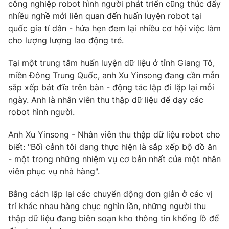
Phim VTV
công nghiệp robot hình người phát triển cũng thúc đẩy
Giải trí
nhiều nghề mới liên quan đến huấn luyện robot tại
Hậu trường
quốc gia tỉ dân - hứa hẹn đem lại nhiều cơ hội việc làm
Điện ảnh
cho lượng lượng lao động trẻ.
Đời sống
Nhân vật
Âm nhạc
Du lịch
Tại một trung tâm huấn luyện dữ liệu ở tỉnh Giang Tô,
Khán giả
Giáo dục
Sao
miền Đông Trung Quốc, anh Xu Yinsong đang cần mẫn
Làm đẹp
Giải sao mai
sắp xếp bát đĩa trên bàn - động tác lặp đi lặp lại mỗi
Tuyển sinh
ngày. Anh là nhân viên thu thập dữ liệu để dạy các
Công nghệ
Chất lượng cuộc sống
robot hình người.
Học trực tuyến
Hitech Công nghệ tương lai
Giao lưu trực tuyến
Anh Xu Yinsong - Nhân viên thu thập dữ liệu robot cho
Sản phẩm
biết: "Bối cảnh tôi đang thực hiện là sắp xếp bộ đồ ăn
- một trong những nhiệm vụ cơ bản nhất của một nhân
Lịch phát sóng
Thị trường
viên phục vụ nhà hàng".
Tư vấn
Bằng cách lặp lại các chuyển động đơn giản ở các vị
Chuyên mục khác
trí khác nhau hàng chục nghìn lần, những người thu
Emagazine
Podcast
thập dữ liệu đang biên soạn kho thông tin khổng lồ để