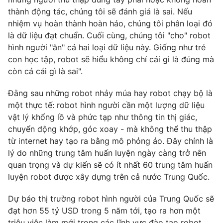
thành động tác, chúng tôi sẽ đánh giá là sai. Nếu
nhiệm vụ hoàn thành hoàn hảo, chúng tôi phân loại đó
là dữ liệu đạt chuẩn. Cuối cùng, chúng tôi "cho" robot
hình người "ăn" cả hai loại dữ liệu này. Giống như trẻ
THỜI BÁO VTV
con học tập, robot sẽ hiểu không chỉ cái gì là đúng mà
còn cả cái gì là sai".
Đằng sau những robot nhảy múa hay robot chạy bộ là
Theo dõi báo trên
một thực tế: robot hình người cần một lượng dữ liệu
vật lý khổng lồ và phức tạp như thông tin thị giác,
Cơ quan chủ quản:
Đài Truyền hình Việt Nam
chuyển động khớp, góc xoay - mà không thể thu thập
Cơ quan báo chí:
Thời báo VTV
từ internet hay tạo ra bằng mô phỏng ảo. Đây chính là
lý do những trung tâm huấn luyện ngày càng trở nên
Giấy phép hoạt động báo in và báo điện tử số 483/GP-BTTTT
cấp ngày 29/12/2023
quan trọng và dự kiến sẽ có ít nhất 60 trung tâm huấn
luyện robot được xây dựng trên cả nước Trung Quốc.
Tổng Biên tập:
Vũ Thanh Thủy
Phó Tổng Biên tập:
Nguyễn Thị Mỹ Hạnh, Phạm Quốc Thắng,
Dự báo thị trường robot hình người của Trung Quốc sẽ
Nguyễn Trọng Ninh
đạt hơn 55 tỷ USD trong 5 năm tới, tạo ra hơn một
Tổng đài VTV:
024.38 355 931 - 024.38 355 932
triệu việc làm mới trong các lĩnh vực đào tạo robot.