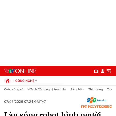
CÔNG NGHỆ
Chính trị
Cuộc sống số
HiTech Công nghệ tương lai
Sản phẩm
Thị trường
Tư vấn
Xã hội
Pháp luật
07/05/2026 07:24 GMT+7
Chuyên mục
Kinh tế
Làn sóng robot hình người
Thể thao