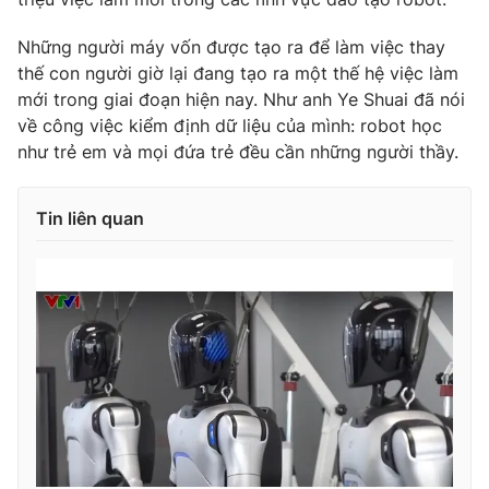
Ðiện thoại Thời báo VTV:
024.66 897 897
Email:
toasoan@vtv.vn
Những người máy vốn được tạo ra để làm việc thay
thế con người giờ lại đang tạo ra một thế hệ việc làm
Liên hệ quảng cáo:
024-7300.7108
mới trong giai đoạn hiện nay. Như anh Ye Shuai đã nói
về công việc kiểm định dữ liệu của mình: robot học
như trẻ em và mọi đứa trẻ đều cần những người thầy.
Tin liên quan
® Cấm sao chép dưới mọi hình thức nếu không có sự chấp
thuận bằng văn bản. Ghi rõ nguồn VTV.vn khi phát hành lại
thông tin từ website này.