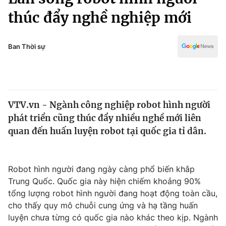
Chính trị
Truyền hình
thúc đẩy nghề nghiệp mới
Văn hóa - Giải trí
Xã hội
Y tế
Ban Thời sự
Đời sống
Pháp luật
Công nghệ
Giáo dục
Y tế
VTV.vn - Ngành công nghiệp robot hình người
phát triển cũng thúc đẩy nhiều nghề mới liên
Thế giới
quan đến huấn luyện robot tại quốc gia tỉ dân.
Tin tức
Kinh tế
Thế giới đó đây
Robot hình người đang ngày càng phổ biến khắp
Tài chính
Dữ liệu và đời sống
Trung Quốc. Quốc gia này hiện chiếm khoảng 90%
Câu chuyện quốc tế
Thị trường
tổng lượng robot hình người đang hoạt động toàn cầu,
cho thấy quy mô chuỗi cung ứng và hạ tầng huấn
Truyền hình
Góc doanh nghiệp
luyện chưa từng có quốc gia nào khác theo kịp. Ngành