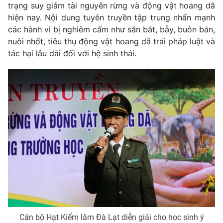
trạng suy giảm tài nguyên rừng và động vật hoang dã
Photo
Infographic
hiện nay. Nội dung tuyên truyền tập trung nhấn mạnh
các hành vi bị nghiêm cấm như săn bắt, bẫy, buôn bán,
nuôi nhốt, tiêu thụ động vật hoang dã trái pháp luật và
Video
Shorts video
tác hại lâu dài đối với hệ sinh thái.
VTV Money
VTV Thể thao
VTV Sức khoẻ
Bất động sản
Thị trường 24h
Tấm lòng Việt
VTV4
Vươn mình bằng AI
VTV9
VTV8
Cán bộ Hạt Kiểm lâm Đà Lạt diễn giải cho học sinh ý
Liên hệ tòa soạn
English