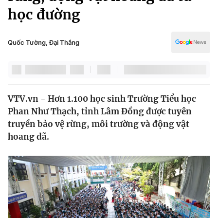
Chính trị
học đường
Truyền hình
Văn hóa - Giải trí
Xã hội
Y tế
Quốc Tường, Đại Thắng
Đời sống
Pháp luật
Công nghệ
Giáo dục
Y tế
VTV.vn - Hơn 1.100 học sinh Trường Tiểu học
Phan Như Thạch, tỉnh Lâm Đồng được tuyên
Thế giới
truyền bảo vệ rừng, môi trường và động vật
Tin tức
hoang dã.
Kinh tế
Thế giới đó đây
Tài chính
Dữ liệu và đời sống
Câu chuyện quốc tế
Thị trường
Truyền hình
Góc doanh nghiệp