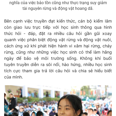
nghĩa của việc bảo tồn cũng như thực trạng suy giảm
tài nguyên rừng và động vật hoang dã.
Bên cạnh việc truyền đạt kiến thức, cán bộ kiểm lâm
THỜI BÁO VTV
còn giao lưu trực tiếp với học sinh thông qua hình
thức hỏi - đáp, đặt ra nhiều câu hỏi gần gũi xoay
quanh việc phân biệt động vật rừng và động vật nuôi,
cách ứng xử khi phát hiện hành vi xâm hại rừng, cháy
Theo dõi báo trên
rừng, cũng như những việc học sinh có thể làm hằng
ngày để bảo vệ môi trường sống. Không khí buổi
tuyên truyền diễn ra sôi nổi, hào hứng, nhiều học sinh
Cơ quan chủ quản:
Đài Truyền hình Việt Nam
tích cực tham gia trả lời câu hỏi và chia sẻ hiểu biết
Cơ quan báo chí:
Thời báo VTV
của mình.
Giấy phép hoạt động báo in và báo điện tử số 483/GP-BTTTT
cấp ngày 29/12/2023
Tổng Biên tập:
Vũ Thanh Thủy
Phó Tổng Biên tập:
Nguyễn Thị Mỹ Hạnh, Phạm Quốc Thắng,
Nguyễn Trọng Ninh
Tổng đài VTV:
024.38 355 931 - 024.38 355 932