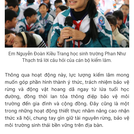
Ðiện thoại Thời báo VTV:
024.66 897 897
Email:
toasoan@vtv.vn
Liên hệ quảng cáo:
024-7300.7108
Em Nguyễn Đoàn Kiều Trang học sinh trường Phan Như
Thạch trả lời câu hỏi của cán bộ kiểm lâm.
Thông qua hoạt động này, lực lượng kiểm lâm mong
muốn góp phần hình thành ý thức, trách nhiệm bảo vệ
rừng và động vật hoang dã ngay từ lứa tuổi học
đường, đồng thời lan tỏa thông điệp bảo vệ môi
trường đến gia đình và cộng đồng. Đây cũng là một
® Cấm sao chép dưới mọi hình thức nếu không có sự chấp
trong những hoạt động thiết thực nhằm nâng cao nhận
thuận bằng văn bản. Ghi rõ nguồn VTV.vn khi phát hành lại
thông tin từ website này.
thức xã hội, chung tay gìn giữ tài nguyên rừng, bảo vệ
môi trường sinh thái bền vững trên địa bàn.