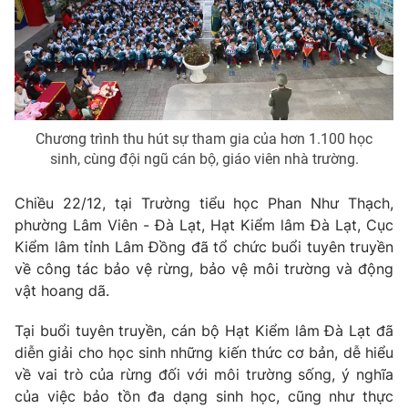
Phim VTV
Giải trí
Hậu trường
Điện ảnh
Đời sống
Nhân vật
Âm nhạc
Du lịch
Khán giả
Giáo dục
Sao
Chương trình thu hút sự tham gia của hơn 1.100 học
Làm đẹp
Giải sao mai
sinh, cùng đội ngũ cán bộ, giáo viên nhà trường.
Tuyển sinh
Công nghệ
Chất lượng cuộc sống
Học trực tuyến
Chiều 22/12, tại Trường tiểu học Phan Như Thạch,
Hitech Công nghệ tương lai
phường Lâm Viên - Đà Lạt, Hạt Kiểm lâm Đà Lạt, Cục
Giao lưu trực tuyến
Kiểm lâm tỉnh Lâm Đồng đã tổ chức buổi tuyên truyền
Sản phẩm
về công tác bảo vệ rừng, bảo vệ môi trường và động
Lịch phát sóng
Thị trường
vật hoang dã.
Tư vấn
Tại buổi tuyên truyền, cán bộ Hạt Kiểm lâm Đà Lạt đã
Chuyên mục khác
diễn giải cho học sinh những kiến thức cơ bản, dễ hiểu
về vai trò của rừng đối với môi trường sống, ý nghĩa
Emagazine
Podcast
của việc bảo tồn đa dạng sinh học, cũng như thực