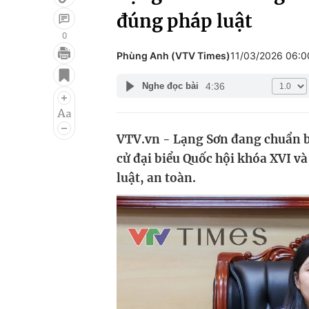
đúng pháp luật
0
Phùng Anh (VTV Times)
11/03/2026 06:
Giải trí
Đời sống
4:36
Nghe đọc bài
Điện ảnh
Du lịch
Âm nhạc
Làm đẹp
VTV.vn - Lạng Sơn đang chuẩn bị
Sao
Chất lượng cuộc sốn
cử đại biểu Quốc hội khóa XVI 
luật, an toàn.