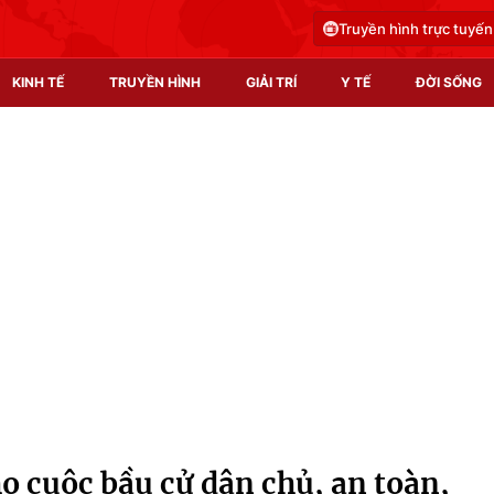
Truyền hình trực tuyến
KINH TẾ
TRUYỀN HÌNH
GIẢI TRÍ
Y TẾ
ĐỜI SỐNG
Pháp luật
Y tế
Truyền hình
Multimedia
Phim VTV
Video
Hậu trường
Shorts video
Nhân vật
Podcast
Khán giả
EMagazine
Giải sao mai
Photo
o cuộc bầu cử dân chủ, an toàn,
Infographic