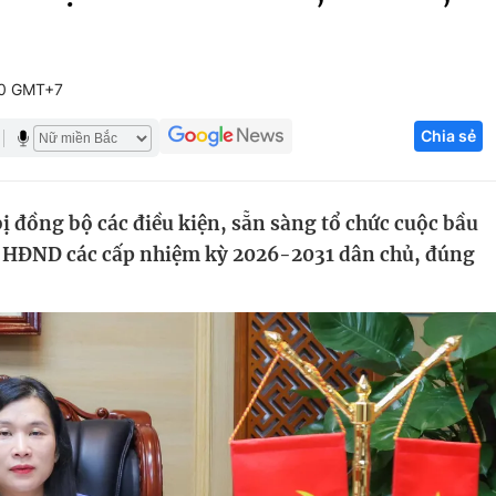
Góc ảnh
00 GMT+7
Giáo dục
Công nghệ
Chia sẻ
Tuyển sinh
Hitech Công ng
Học trực tuyến
Sản phẩm
 đồng bộ các điều kiện, sẵn sàng tổ chức cuộc bầu
g
Thị trường
và HĐND các cấp nhiệm kỳ 2026-2031 dân chủ, đúng
Tư vấn