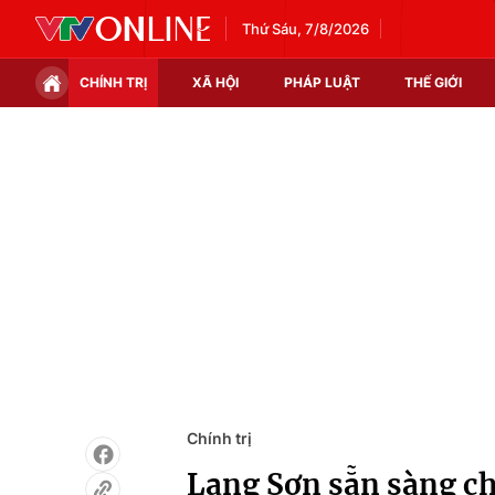
Thứ Sáu, 7/8/2026
CHÍNH TRỊ
XÃ HỘI
PHÁP LUẬT
THẾ GIỚI
Chính trị
Xã hội
Thế giới
Kinh tế
Tin tức
Tài chính
Thế giới đó đây
Thị trường
Câu chuyện quốc tế
Góc doanh nghiệp
Dữ liệu và đời sống
Chính trị
Lạng Sơn sẵn sàng ch