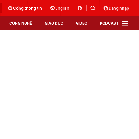
Cổng thông tin
English
Đăng nhập
CÔNG NGHỆ
GIÁO DỤC
VIDEO
PODCAST
VTV Money
VTV Thể thao
VTV Sức khoẻ
Bất động sản
Thị trường 24h
Tấm lòng Việt
Vươn mình bằng AI
VTV4
VTV8
VTV9
Lịch phát sóng
Giao lưu trực tuyến
Sự kiện