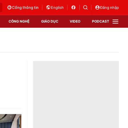
Cổng thông tin
English
Đăng nhập
CÔNG NGHỆ
GIÁO DỤC
VIDEO
PODCAST
VTV Money
VTV Thể thao
VTV Sức khoẻ
Bất động sản
Thị trường 24h
Tấm lòng Việt
Vươn mình bằng AI
VTV4
VTV8
VTV9
Lịch phát sóng
Giao lưu trực tuyến
Sự kiện