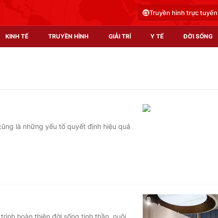
Truyền hình trực tuyến
KINH TẾ
TRUYỀN HÌNH
GIẢI TRÍ
Y TẾ
ĐỜI SỐNG
Pháp luật
Y tế
Truyền hình
Multimedia
Phim VTV
Video
cũng là những yếu tố quyết định hiệu quả
Hậu trường
Shorts video
Nhân vật
Podcast
Khán giả
EMagazine
Giải sao mai
Photo
Infographic
rình hoàn thiện đời sống tinh thần, nuôi