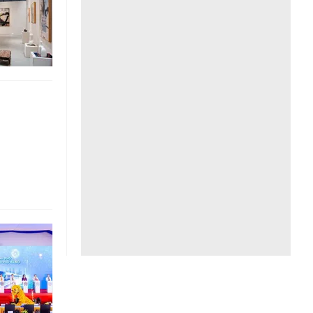
Liên hệ toà soạn
hệ tương lai