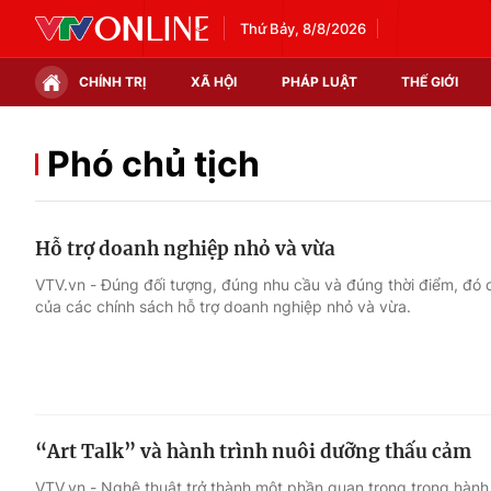
Thứ Bảy, 8/8/2026
CHÍNH TRỊ
XÃ HỘI
PHÁP LUẬT
THẾ GIỚI
Chính trị
Xã hội
Phó chủ tịch
Thế giới
Kinh tế
Hỗ trợ doanh nghiệp nhỏ và vừa
Tin tức
Tài chính
VTV.vn - Đúng đối tượng, đúng nhu cầu và đúng thời điểm, đó 
của các chính sách hỗ trợ doanh nghiệp nhỏ và vừa.
Thế giới đó đây
Thị trường
Câu chuyện quốc tế
Góc doanh nghiệp
Dữ liệu và đời sống
“Art Talk” và hành trình nuôi dưỡng thấu cảm
VTV.vn - Nghệ thuật trở thành một phần quan trọng trong hành t