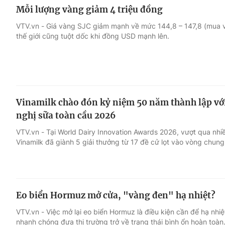
Mỗi lượng vàng giảm 4 triệu đồng
VTV.vn - Giá vàng SJC giảm mạnh về mức 144,8 – 147,8 (mua và
thế giới cũng tuột dốc khi đồng USD mạnh lên.
Vinamilk chào đón kỷ niệm 50 năm thành lập với 
nghị sữa toàn cầu 2026
VTV.vn - Tại World Dairy Innovation Awards 2026, vượt qua nhiều
Vinamilk đã giành 5 giải thưởng từ 17 đề cử lọt vào vòng chung
Eo biển Hormuz mở cửa, "vàng đen" hạ nhiệt?
VTV.vn - Việc mở lại eo biển Hormuz là điều kiện cần để hạ nh
nhanh chóng đưa thị trường trở về trạng thái bình ổn hoàn toàn