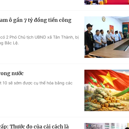
tham ô gần 7 tỷ đồng tiền công
ó có 2 Phó Chủ tịch UBND xã Tân Thành, bị
ng Bắc Lệ.
trong nước
t 10 sẽ sớm được cụ thể hóa bằng các
ấp: Thước đo của cải cách là