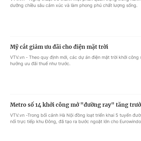
dưỡng chiều sâu cảm xúc và làm phong phú chất lượng sống.
Giải trí
Đời sống
Điện ảnh
Du lịch
Mỹ cắt giảm ưu đãi cho điện mặt trời
Âm nhạc
Làm đẹp
VTV.vn - Theo quy định mới, các dự án điện mặt trời khởi công
hưởng ưu đãi thuế như trước.
Sao
Chất lượng cuộc sốn
Metro số 14 khởi công mở "đường ray" tăng tr
VTV.vn -Trong bối cảnh Hà Nội đồng loạt triển khai 5 tuyến đườ
nối trực tiếp khu Đông, đã tạo ra bước ngoặt lớn cho Eurowind