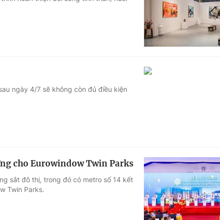
Góc ảnh
Giáo dục
Công nghệ
Tuyển sinh
Hitech Công ng
Học trực tuyến
Sản phẩm
 sau ngày 4/7 sẽ không còn đủ điều kiện
g
Thị trường
Tư vấn
ưởng cho Eurowindow Twin Parks
ng sắt đô thị, trong đó có metro số 14 kết
ow Twin Parks.