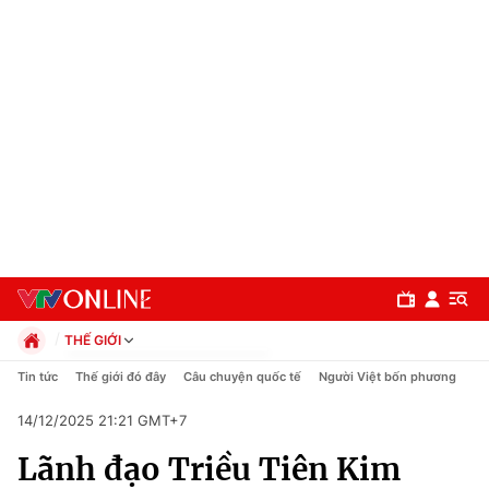
THẾ GIỚI
Chính trị
Tin tức
Thế giới đó đây
Câu chuyện quốc tế
Người Việt bốn phương
Xã hội
14/12/2025 21:21 GMT+7
Pháp luật
Chuyên mục
Kinh tế
Lãnh đạo Triều Tiên Kim
Thể thao