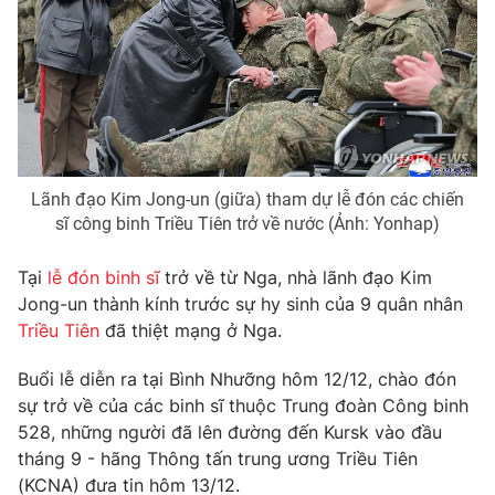
Phim VTV
Giải trí
Hậu trường
Điện ảnh
Đời sống
Nhân vật
Âm nhạc
Du lịch
Khán giả
Giáo dục
Sao
Làm đẹp
Giải sao mai
Tuyển sinh
Lãnh đạo Kim Jong-un (giữa) tham dự lễ đón các chiến
Công nghệ
Chất lượng cuộc sống
sĩ công binh Triều Tiên trở về nước (Ảnh: Yonhap)
Học trực tuyến
Hitech Công nghệ tương lai
Tại
lễ đón binh sĩ
trở về từ Nga, nhà lãnh đạo Kim
Giao lưu trực tuyến
Jong-un thành kính trước sự hy sinh của 9 quân nhân
Sản phẩm
Triều Tiên
đã thiệt mạng ở Nga.
Lịch phát sóng
Thị trường
Buổi lễ diễn ra tại Bình Nhưỡng hôm 12/12, chào đón
Tư vấn
sự trở về của các binh sĩ thuộc Trung đoàn Công binh
Chuyên mục khác
528, những người đã lên đường đến Kursk vào đầu
tháng 9 - hãng Thông tấn trung ương Triều Tiên
Emagazine
Podcast
(KCNA) đưa tin hôm 13/12.