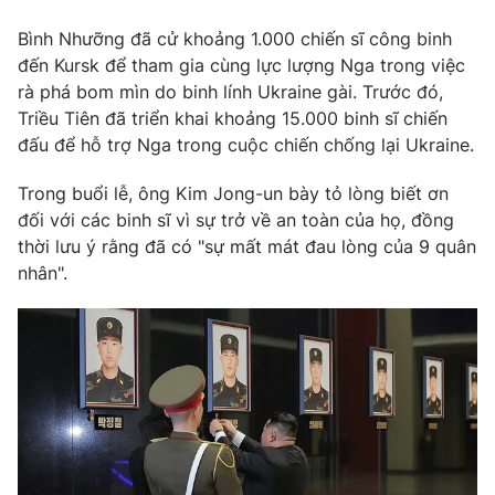
Photo
Infographic
Bình Nhưỡng đã cử khoảng 1.000 chiến sĩ công binh
đến Kursk để tham gia cùng lực lượng Nga trong việc
rà phá bom mìn do binh lính Ukraine gài. Trước đó,
Video
Shorts video
Triều Tiên đã triển khai khoảng 15.000 binh sĩ chiến
đấu để hỗ trợ Nga trong cuộc chiến chống lại Ukraine.
VTV Money
VTV Thể thao
Trong buổi lễ, ông Kim Jong-un bày tỏ lòng biết ơn
đối với các binh sĩ vì sự trở về an toàn của họ, đồng
VTV Sức khoẻ
Bất động sản
thời lưu ý rằng đã có "sự mất mát đau lòng của 9 quân
nhân".
Thị trường 24h
Tấm lòng Việt
VTV4
Vươn mình bằng AI
VTV9
VTV8
Liên hệ tòa soạn
English