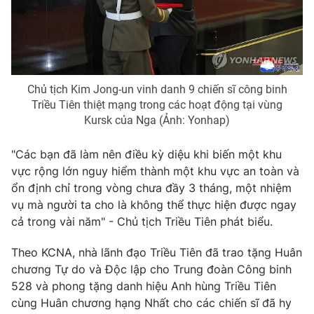
THỜI BÁO VTV
Chủ tịch Kim Jong-un vinh danh 9 chiến sĩ công binh
Triều Tiên thiệt mạng trong các hoạt động tại vùng
Kursk của Nga (Ảnh: Yonhap)
Theo dõi báo trên
"Các bạn đã làm nên điều kỳ diệu khi biến một khu
vực rộng lớn nguy hiểm thành một khu vực an toàn và
Cơ quan chủ quản:
Đài Truyền hình Việt Nam
ổn định chỉ trong vòng chưa đầy 3 tháng, một nhiệm
Cơ quan báo chí:
Thời báo VTV
vụ mà người ta cho là không thể thực hiện được ngay
Giấy phép hoạt động báo in và báo điện tử số 483/GP-BTTTT
cả trong vài năm" - Chủ tịch Triều Tiên phát biểu.
cấp ngày 29/12/2023
Tổng Biên tập:
Vũ Thanh Thủy
Theo KCNA, nhà lãnh đạo Triều Tiên đã trao tặng Huân
Phó Tổng Biên tập:
chương Tự do và Độc lập cho Trung đoàn Công binh
Nguyễn Thị Mỹ Hạnh, Phạm Quốc Thắng,
Nguyễn Trọng Ninh
528 và phong tặng danh hiệu Anh hùng Triều Tiên
Tổng đài VTV:
024.38 355 931 - 024.38 355 932
cùng Huân chương hạng Nhất cho các chiến sĩ đã hy