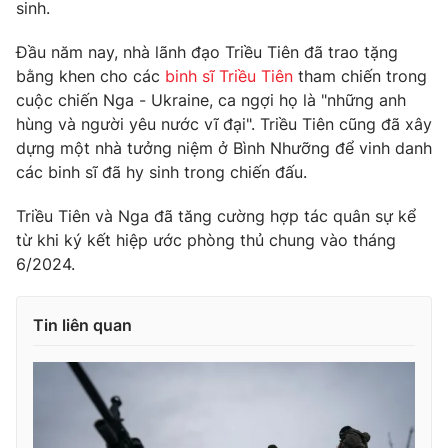
sinh.
Ðiện thoại Thời báo VTV:
024.66 897 897
Email:
toasoan@vtv.vn
Đầu năm nay, nhà lãnh đạo Triều Tiên đã trao tặng
Liên hệ quảng cáo:
024-7300.7108
bằng khen cho các
binh sĩ Triều Tiên
tham chiến trong
cuộc chiến Nga - Ukraine, ca ngợi họ là "những anh
hùng và người yêu nước vĩ đại". Triều Tiên cũng đã xây
dựng một nhà tưởng niệm ở Bình Nhưỡng để vinh danh
các binh sĩ đã hy sinh trong chiến đấu.
Triều Tiên và Nga đã tăng cường hợp tác quân sự kể
từ khi ký kết hiệp ước phòng thủ chung vào tháng
6/2024.
Tin liên quan
® Cấm sao chép dưới mọi hình thức nếu không có sự chấp
thuận bằng văn bản. Ghi rõ nguồn VTV.vn khi phát hành lại
thông tin từ website này.