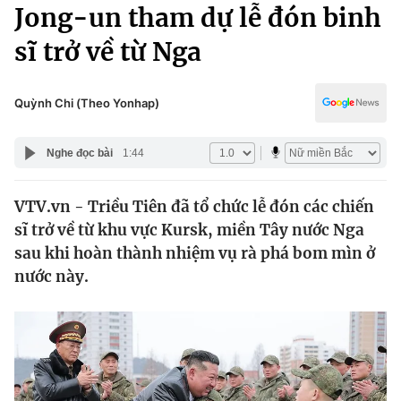
Chính trị
Jong-un tham dự lễ đón binh
Truyền hình
sĩ trở về từ Nga
Văn hóa - Giải trí
Xã hội
Y tế
Đời sống
Quỳnh Chi (Theo Yonhap)
Pháp luật
Công nghệ
Giáo dục
Nghe đọc bài
1:44
Y tế
VTV.vn - Triều Tiên đã tổ chức lễ đón các chiến
Thế giới
sĩ trở về từ khu vực Kursk, miền Tây nước Nga
Tin tức
sau khi hoàn thành nhiệm vụ rà phá bom mìn ở
Kinh tế
nước này.
Thế giới đó đây
Tài chính
Dữ liệu và đời sống
Câu chuyện quốc tế
Thị trường
Truyền hình
Góc doanh nghiệp