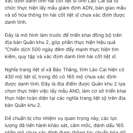
xác định danh tính hài cốt liệt sĩ tỉnh Lào Cai đã tổ
Phim VTV
Giải trí
chức thực hiện lấy mẫu giám định ADN, bàn giao mẫu
Hậu trường
và số hóa thông tin hài cốt liệt sĩ chưa xác định được
Điện ảnh
danh tính.
Đời sống
Nhân vật
Âm nhạc
Đây là mô hình làm trước để triển khai đồng bộ trên
Du lịch
Khán giả
Giáo dục
địa bàn Quân khu 2, góp phần thực hiện hiệu quả
Sao
Làm đẹp
Giải sao mai
"Chiến dịch 500 ngày đêm đẩy mạnh thực hiện tìm
Tuyển sinh
kiếm, quy tập và xác định danh tính hài cốt liệt sĩ.
Công nghệ
Chất lượng cuộc sống
Học trực tuyến
Nghĩa trang liệt sĩ xã Bảo Thắng, tỉnh Lào Cai hiện có
Hitech Công nghệ tương lai
Giao lưu trực tuyến
430 mộ liệt sĩ, trong đó có 165 mộ chưa xác định
Sản phẩm
được danh tính. Đây là địa điểm được Quân khu 2 lựa
chọn thực hiện việc lấy mẫu AND, làm cơ sở triển khai
Lịch phát sóng
Thị trường
thực hiện toàn diện tại các nghĩa trang liệt sỹ trên địa
bàn Quân khu 2.
Tư vấn
Chuyên mục khác
Để chuẩn bị cho nhiệm vụ quan trọng này, các lực
Emagazine
lượng đã tiến hành khảo sát, cắm mốc, đánh dấu 165
Podcast
phần mộ chưa xác định được thông tin; chuẩn hóa dữ