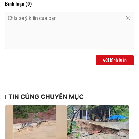
Bình luận
(
0
)
Gửi bình luận
TIN CÙNG CHUYÊN MỤC