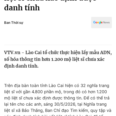
Chính trị
danh tính
Truyền hình
Văn hóa - Giải trí
Xã hội
Y tế
Ban Thời sự
Đời sống
Pháp luật
Công nghệ
Giáo dục
Y tế
VTV.vn - Lào Cai tổ chức thực hiện lấy mẫu ADN,
số hóa thông tin hơn 1.200 mộ liệt sĩ chưa xác
Thế giới
định danh tính.
Tin tức
Kinh tế
Thế giới đó đây
Trên địa bàn toàn tỉnh Lào Cai hiện có 32 nghĩa trang
Tài chính
Dữ liệu và đời sống
liệt sĩ với gần 4.800 phần mộ, trong đó có hơn 1.200
Câu chuyện quốc tế
Thị trường
mộ liệt sĩ chưa xác định được thông tin. Để có thể trả
lại tên cho các anh, sáng 30/5/2026, tại Nghĩa trang
Truyền hình
Góc doanh nghiệp
liệt sĩ xã Bảo Thắng, Ban Chỉ đạo Tìm kiếm, quy tập và