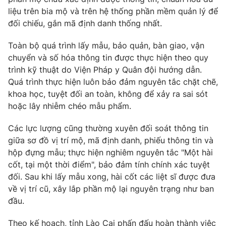
liệu trên bia mộ và trên hệ thống phần mềm quản lý để
Photo
Infographic
đối chiếu, gắn mã định danh thống nhất.
Video
Toàn bộ quá trình lấy mẫu, bảo quản, bàn giao, vận
Shorts video
chuyển và số hóa thông tin được thực hiện theo quy
trình kỹ thuật do Viện Pháp y Quân đội hướng dẫn.
VTV Money
VTV Thể thao
Quá trình thực hiện luôn bảo đảm nguyên tắc chặt chẽ,
khoa học, tuyệt đối an toàn, không để xảy ra sai sót
VTV Sức khoẻ
Bất động sản
hoặc lây nhiễm chéo mẫu phẩm.
Các lực lượng cũng thường xuyên đối soát thông tin
Thị trường 24h
Tấm lòng Việt
giữa sơ đồ vị trí mộ, mã định danh, phiếu thông tin và
hộp đựng mẫu; thực hiện nghiêm nguyên tắc "Một hài
VTV4
Vươn mình bằng AI
cốt, tại một thời điểm", bảo đảm tính chính xác tuyệt
đối. Sau khi lấy mẫu xong, hài cốt các liệt sĩ được đưa
về vị trí cũ, xây lắp phần mộ lại nguyên trạng như ban
VTV9
VTV8
đầu.
Liên hệ tòa soạn
English
Theo kế hoạch, tỉnh Lào Cai phấn đấu hoàn thành việc