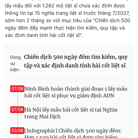
lấy mẫu đối với 1.262 mộ liệt sĩ chưa xác định được
thông tin tại 15 nghĩa trang liệt sĩ trước tháng 7/2027,
sớm hơn 2 tháng so với mục tiêu của "Chiến dịch 500
ngày đêm đẩy mạnh thực hiện tìm kiếm, quy tập và
THỜI BÁO VTV
xác định danh tính hài cốt liệt sĩ".
Chiến dịch 500 ngày đêm tìm kiếm, quy
Dòng
Theo dõi báo trên
sự
tập và xác định danh tính hài cốt liệt sĩ
kiện:
Cơ quan chủ quản:
Đài Truyền hình Việt Nam
Cơ quan báo chí:
Thời báo VTV
Ninh Bình hoàn thành giai đoạn 1 lấy mẫu
07/08
Giấy phép hoạt động báo in và báo điện tử số 483/GP-BTTTT
hài cốt liệt sĩ phục vụ giám định ADN
cấp ngày 29/12/2023
Tổng Biên tập:
Hà Nội lấy mẫu hài cốt liệt sĩ tại Nghĩa
Vũ Thanh Thủy
07/08
trang Mai Dịch
Phó Tổng Biên tập:
Nguyễn Thị Mỹ Hạnh, Phạm Quốc Thắng,
Nguyễn Trọng Ninh
[Infographic] Chiến dịch 500 ngày đêm:
03/08
Tổng đài VTV:
024.38 355 931 - 024.38 355 932
Hơn 1.500 hài cốt liệt sĩ được tìm kiếm,