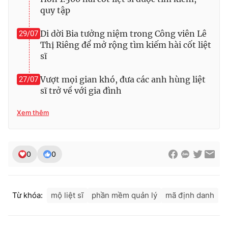
Ðiện thoại Thời báo VTV:
024.66 897 897
quy tập
Email:
toasoan@vtv.vn
Di dời Bia tưởng niệm trong Công viên Lê
29/07
Liên hệ quảng cáo:
024-7300.7108
Thị Riêng để mở rộng tìm kiếm hài cốt liệt
sĩ
Vượt mọi gian khó, đưa các anh hùng liệt
27/07
sĩ trở về với gia đình
Xem thêm
0
0
® Cấm sao chép dưới mọi hình thức nếu không có sự chấp
thuận bằng văn bản. Ghi rõ nguồn VTV.vn khi phát hành lại
Từ khóa:
mộ liệt sĩ
phần mềm quản lý
mã định danh
thông tin từ website này.