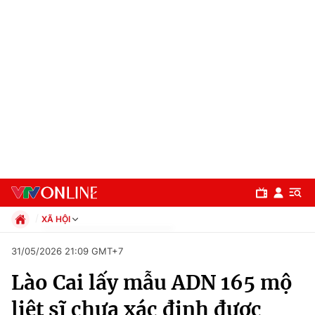
XÃ HỘI
Chính trị
31/05/2026 21:09 GMT+7
Xã hội
Lào Cai lấy mẫu ADN 165 mộ
Pháp luật
Chuyên mục
Kinh tế
liệt sĩ chưa xác định được
Thể thao