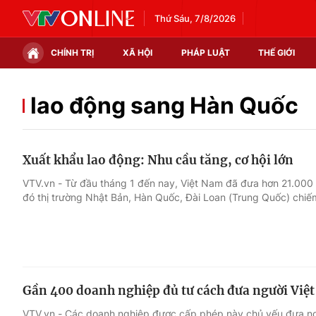
Thứ Sáu, 7/8/2026
CHÍNH TRỊ
XÃ HỘI
PHÁP LUẬT
THẾ GIỚI
Chính trị
Xã hội
lao động sang Hàn Quốc
Thế giới
Kinh tế
Xuất khẩu lao động: Nhu cầu tăng, cơ hội lớn
Tin tức
Tài chính
VTV.vn - Từ đầu tháng 1 đến nay, Việt Nam đã đưa hơn 21.000 l
đó thị trường Nhật Bản, Hàn Quốc, Đài Loan (Trung Quốc) chiế
Thế giới đó đây
Thị trường
Câu chuyện quốc tế
Góc doanh nghiệp
Dữ liệu và đời sống
Gần 400 doanh nghiệp đủ tư cách đưa người Việt
VTV.vn - Các doanh nghiệp được cấp phép này chủ yếu đưa ngư