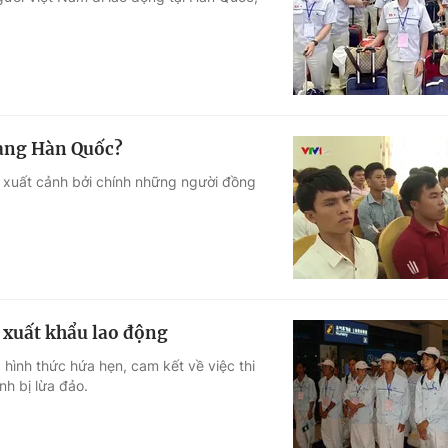
Góc ảnh
Giáo dục
Công nghệ
Tuyển sinh
Hitech Công ng
sang Hàn Quốc?
Học trực tuyến
Sản phẩm
 xuất cảnh bởi chính những người đồng
g
Thị trường
Tư vấn
i xuất khẩu lao động
 hình thức hứa hẹn, cam kết về việc thi
nh bị lừa đảo.