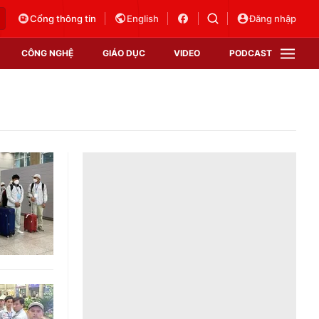
Cổng thông tin
English
Đăng nhập
CÔNG NGHỆ
GIÁO DỤC
VIDEO
PODCAST
VTV Money
VTV Thể thao
VTV Sức khoẻ
Bất động sản
Thị trường 24h
Tấm lòng Việt
Vươn mình bằng AI
VTV4
VTV8
VTV9
Lịch phát sóng
Giao lưu trực tuyến
Sự kiện