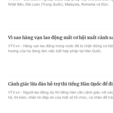
Nhật Bản, Đài Loan (Trung Quốc), Malaysia, Romania và Đức.
Giải trí
Đời sống
Điện ảnh
Du lịch
Vì sao hàng vạn lao động mất cơ hội xuất cảnh 
Âm nhạc
Làm đẹp
VTV.vn - Hàng vạn lao động trong nước đã bị chặn đứng cơ hội
hương của họ đang làm việc bất hợp pháp tại Hàn Quốc.
Sao
Chất lượng cuộc sốn
Cảnh giác lừa đảo hỗ trợ thi tiếng Hàn Quốc để đ
VTV.vn - Người lao động dự thi tiếng Hàn cần cảnh giác với các
hộ, thi kèm, nhắn tin đáp án của một số tổ chức, cá nhân để trá