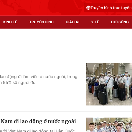
Truyền hình trực tuyến
KINH TẾ
TRUYỀN HÌNH
GIẢI TRÍ
Y TẾ
ĐỜI SỐNG
Pháp luật
Y tế
Truyền hình
Multimedia
Phim VTV
Video
ao động đi làm việc ở nước ngoài, trong
m 95% số người đi.
Hậu trường
Shorts video
Nhân vật
Podcast
Khán giả
EMagazine
Giải sao mai
Photo
 Nam đi lao động ở nước ngoài
Infographic
ời Việt Nam đi lao động tại Hàn Quốc,