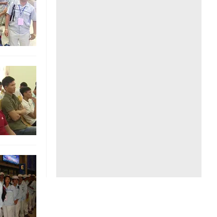
Liên hệ toà soạn
hệ tương lai