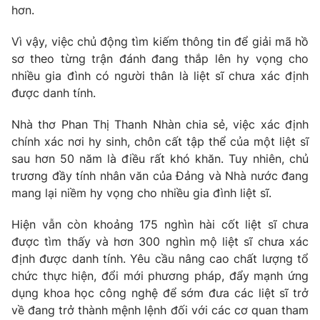
Ðiện thoại Thời báo VTV:
024.66 897 897
hơn.
Email:
toasoan@vtv.vn
Vì vậy, việc chủ động tìm kiếm thông tin để giải mã hồ
Liên hệ quảng cáo:
024-7300.7108
sơ theo từng trận đánh đang thắp lên hy vọng cho
nhiều gia đình có người thân là liệt sĩ chưa xác định
được danh tính.
Nhà thơ Phan Thị Thanh Nhàn chia sẻ, việc xác định
chính xác nơi hy sinh, chôn cất tập thể của một liệt sĩ
sau hơn 50 năm là điều rất khó khăn. Tuy nhiên, chủ
trương đầy tính nhân văn của Đảng và Nhà nước đang
mang lại niềm hy vọng cho nhiều gia đình liệt sĩ.
Hiện vẫn còn khoảng 175 nghìn hài cốt liệt sĩ chưa
được tìm thấy và hơn 300 nghìn mộ liệt sĩ chưa xác
® Cấm sao chép dưới mọi hình thức nếu không có sự chấp
định được danh tính. Yêu cầu nâng cao chất lượng tổ
thuận bằng văn bản. Ghi rõ nguồn VTV.vn khi phát hành lại
chức thực hiện, đổi mới phương pháp, đẩy mạnh ứng
thông tin từ website này.
dụng khoa học công nghệ để sớm đưa các liệt sĩ trở
về đang trở thành mệnh lệnh đối với các cơ quan tham