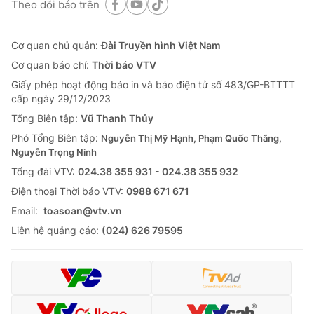
Theo dõi báo trên
Cơ quan chủ quản:
Đài Truyền hình Việt Nam
Cơ quan báo chí:
Thời báo VTV
Giấy phép hoạt động báo in và báo điện tử số 483/GP-BTTTT
cấp ngày 29/12/2023
Tổng Biên tập:
Vũ Thanh Thủy
Phó Tổng Biên tập:
Nguyễn Thị Mỹ Hạnh, Phạm Quốc Thắng,
Nguyễn Trọng Ninh
Tổng đài VTV:
024.38 355 931 - 024.38 355 932
Ðiện thoại Thời báo VTV:
0988 671 671
Email:
toasoan@vtv.vn
Liên hệ quảng cáo:
(024) 626 79595