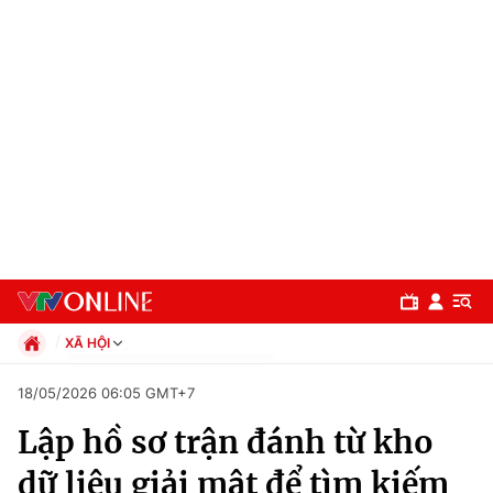
XÃ HỘI
Chính trị
18/05/2026 06:05 GMT+7
Xã hội
Lập hồ sơ trận đánh từ kho
Pháp luật
Chuyên mục
Kinh tế
dữ liệu giải mật để tìm kiếm
Thể thao