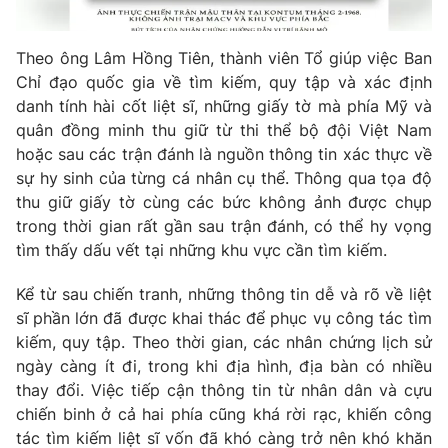
Theo ông Lâm Hồng Tiên, thành viên Tổ giúp việc Ban
Chỉ đạo quốc gia về tìm kiếm, quy tập và xác định
THỜI BÁO VTV
danh tính hài cốt liệt sĩ, những giấy tờ mà phía Mỹ và
quân đồng minh thu giữ từ thi thể bộ đội Việt Nam
hoặc sau các trận đánh là nguồn thông tin xác thực về
sự hy sinh của từng cá nhân cụ thể. Thông qua tọa độ
Theo dõi báo trên
thu giữ giấy tờ cùng các bức không ảnh được chụp
trong thời gian rất gần sau trận đánh, có thể hy vọng
tìm thấy dấu vết tại những khu vực cần tìm kiếm.
Cơ quan chủ quản:
Đài Truyền hình Việt Nam
Cơ quan báo chí:
Thời báo VTV
Kể từ sau chiến tranh, những thông tin dễ và rõ về liệt
Giấy phép hoạt động báo in và báo điện tử số 483/GP-BTTTT
sĩ phần lớn đã được khai thác để phục vụ công tác tìm
cấp ngày 29/12/2023
kiếm, quy tập. Theo thời gian, các nhân chứng lịch sử
Tổng Biên tập:
Vũ Thanh Thủy
ngày càng ít đi, trong khi địa hình, địa bàn có nhiều
Phó Tổng Biên tập:
Nguyễn Thị Mỹ Hạnh, Phạm Quốc Thắng,
thay đổi. Việc tiếp cận thông tin từ nhân dân và cựu
Nguyễn Trọng Ninh
chiến binh ở cả hai phía cũng khá rời rạc, khiến công
Tổng đài VTV:
024.38 355 931 - 024.38 355 932
tác tìm kiếm liệt sĩ vốn đã khó càng trở nên khó khăn