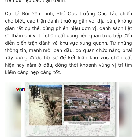
trên dữ liệu các trận đánh.
Photo
Infographic
Đại tá Bùi Yên Tĩnh, Phó Cục trưởng Cục Tác chiến
cho biết, các trận đánh thường gắn với địa bàn, không
Video
Shorts video
gian rất cụ thể, cùng phiên hiệu đơn vị, danh sách liệt
sĩ, thậm chí vị trí chôn cất cũng liên quan trực tiếp đến
diễn biến trận đánh và khu vực xung quanh. Từ những
VTV Money
VTV Thể thao
thông tin, manh mối ban đầu, cơ quan chức năng phải
xây dựng được hồ sơ để kết luận khu vực chôn cất
VTV Sức khoẻ
Bất động sản
hiện nay nằm ở đâu, đồng thời khoanh vùng vị trí tìm
kiếm càng hẹp càng tốt.
Thị trường 24h
Tấm lòng Việt
VTV4
Vươn mình bằng AI
VTV9
VTV8
Liên hệ tòa soạn
English