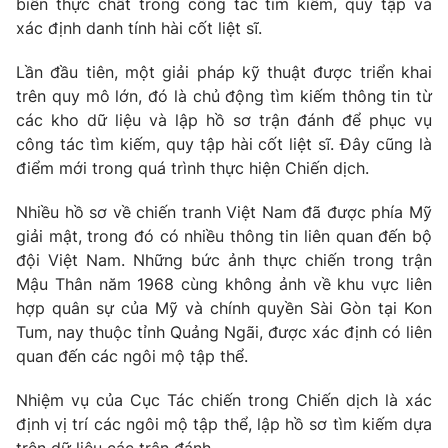
biến thực chất trong công tác tìm kiếm, quy tập và
Phim VTV
Giải trí
xác định danh tính hài cốt liệt sĩ.
Hậu trường
Điện ảnh
Lần đầu tiên, một giải pháp kỹ thuật được triển khai
Đời sống
Nhân vật
trên quy mô lớn, đó là chủ động tìm kiếm thông tin từ
Âm nhạc
các kho dữ liệu và lập hồ sơ trận đánh để phục vụ
Du lịch
Khán giả
Giáo dục
Sao
công tác tìm kiếm, quy tập hài cốt liệt sĩ. Đây cũng là
Làm đẹp
Giải sao mai
điểm mới trong quá trình thực hiện Chiến dịch.
Tuyển sinh
Công nghệ
Chất lượng cuộc sống
Nhiều hồ sơ về chiến tranh Việt Nam đã được phía Mỹ
Học trực tuyến
giải mật, trong đó có nhiều thông tin liên quan đến bộ
Hitech Công nghệ tương lai
Giao lưu trực tuyến
đội Việt Nam. Những bức ảnh thực chiến trong trận
Sản phẩm
Mậu Thân năm 1968 cùng không ảnh về khu vực liên
hợp quân sự của Mỹ và chính quyền Sài Gòn tại Kon
Lịch phát sóng
Thị trường
Tum, nay thuộc tỉnh Quảng Ngãi, được xác định có liên
quan đến các ngôi mộ tập thể.
Tư vấn
Chuyên mục khác
Nhiệm vụ của Cục Tác chiến trong Chiến dịch là xác
Emagazine
Podcast
định vị trí các ngôi mộ tập thể, lập hồ sơ tìm kiếm dựa