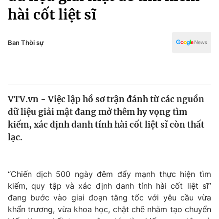
Chính trị
hài cốt liệt sĩ
Truyền hình
Văn hóa - Giải trí
Xã hội
Y tế
Ban Thời sự
Đời sống
Pháp luật
Công nghệ
Giáo dục
Y tế
VTV.vn - Việc lập hồ sơ trận đánh từ các nguồn
dữ liệu giải mật đang mở thêm hy vọng tìm
Thế giới
kiếm, xác định danh tính hài cốt liệt sĩ còn thất
Tin tức
lạc.
Kinh tế
Thế giới đó đây
Tài chính
Dữ liệu và đời sống
“Chiến dịch 500 ngày đêm đẩy mạnh thực hiện tìm
Câu chuyện quốc tế
Thị trường
kiếm, quy tập và xác định danh tính hài cốt liệt sĩ”
đang bước vào giai đoạn tăng tốc với yêu cầu vừa
Truyền hình
Góc doanh nghiệp
khẩn trương, vừa khoa học, chặt chẽ nhằm tạo chuyển