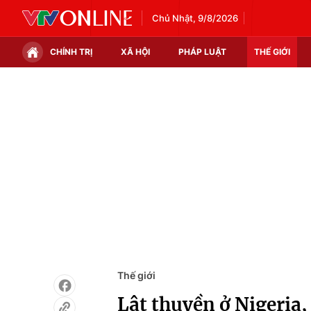
Chủ Nhật, 9/8/2026
CHÍNH TRỊ
XÃ HỘI
PHÁP LUẬT
THẾ GIỚI
Chính trị
Xã hội
Thế giới
Kinh tế
Tin tức
Tài chính
Thế giới đó đây
Thị trường
Câu chuyện quốc tế
Góc doanh nghiệp
Dữ liệu và đời sống
Thế giới
Lật thuyền ở Nigeria,