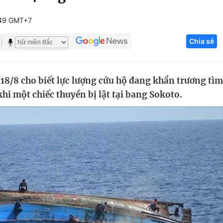
Góc ảnh
:49 GMT+7
Chia sẻ
Giáo dục
Công nghệ
Tuyển sinh
Hitech Công ng
 18/8 cho biết lực lượng cứu hộ đang khẩn trương tìm
Học trực tuyến
Sản phẩm
hi một chiếc thuyền bị lật tại bang Sokoto.
g
Thị trường
Tư vấn