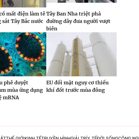
 cố mất điện làm tê
Tây Ban Nha triệt phá
g sắt Tây Bắc nước
đường dây đưa người vượt
biên
u phê duyệt
EU đối mặt nguy cơ thiếu
cúm mùa ứng dụng
khí đốt trước mùa đông
hệ mRNA
UẬT
THẾ GIỚI
KINH TẾ
TRUYỀN HÌNH
GIẢI TRÍ
Y TẾ
ĐỜI SỐNG
CÔNG NG