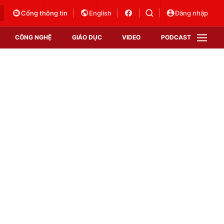
Cổng thông tin
English
Đăng nhập
CÔNG NGHỆ
GIÁO DỤC
VIDEO
PODCAST
VTV Money
VTV Thể thao
VTV Sức khoẻ
Bất động sản
Thị trường 24h
Tấm lòng Việt
Vươn mình bằng AI
VTV4
VTV8
VTV9
Lịch phát sóng
Giao lưu trực tuyến
Sự kiện