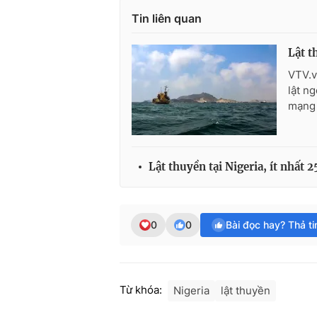
Tin liên quan
Lật t
VTV.v
lật n
mạng 
Lật thuyền tại Nigeria, ít nhất 
0
0
Bài đọc hay? Thả t
Từ khóa:
Nigeria
lật thuyền