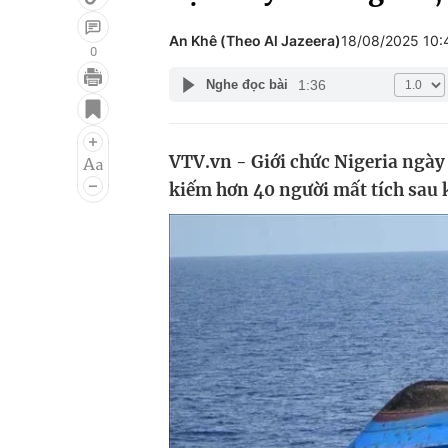
An Khê (Theo Al Jazeera)
18/08/2025 10
0
1:36
Nghe đọc bài
Giải trí
Đời sống
Điện ảnh
Du lịch
VTV.vn - Giới chức Nigeria ngày
Âm nhạc
Làm đẹp
kiếm hơn 40 người mất tích sau k
Sao
Chất lượng cuộc sốn