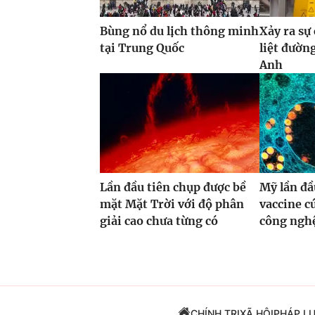
Bùng nổ du lịch thông minh
Xảy ra sự
tại Trung Quốc
liệt đườn
Anh
Lần đầu tiên chụp được bề
Mỹ lần đầ
mặt Mặt Trời với độ phân
vaccine 
giải cao chưa từng có
công ng
CHÍNH TRỊ
XÃ HỘI
PHÁP L