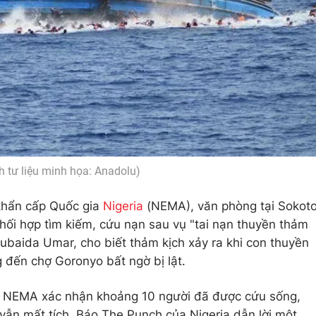
h tư liệu minh họa: Anadolu)
khẩn cấp Quốc gia
Nigeria
(NEMA), văn phòng tại Sokot
phối hợp tìm kiếm, cứu nạn sau vụ "tai nạn thuyền thảm
baida Umar, cho biết thảm kịch xảy ra khi con thuyền
 đến chợ Goronyo bất ngờ bị lật.
, NEMA xác nhận khoảng 10 người đã được cứu sống,
vẫn mất tích. Báo The Punch của Nigeria dẫn lời một