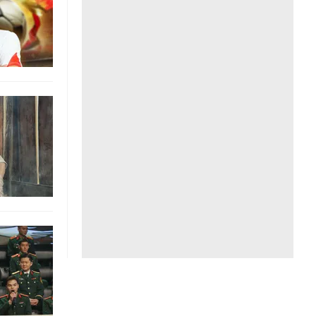
Liên hệ toà soạn
hệ tương lai