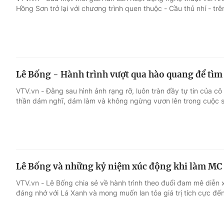
Hồng Sơn trở lại với chương trình quen thuộc - Cầu thủ nhí - tr
Giải trí
Đời sống
Điện ảnh
Du lịch
Lê Bống - Hành trình vượt qua hào quang để tìm 
Âm nhạc
Làm đẹp
VTV.vn - Đằng sau hình ảnh rạng rỡ, luôn tràn đầy tự tin của cô
thần dám nghĩ, dám làm và không ngừng vươn lên trong cuộc 
Sao
Chất lượng cuộc sốn
Lê Bống và những kỷ niệm xúc động khi làm MC
VTV.vn - Lê Bống chia sẻ về hành trình theo đuổi đam mê diễn 
đáng nhớ với Lá Xanh và mong muốn lan tỏa giá trị tích cực đế