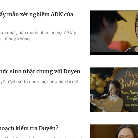
 lấy mẫu xét nghiệm ADN của
hực chất, hắn muốn nhân cơ hội để lấy
u Lê hay không.
chức sinh nhật chung với Duyên
yết định sẽ tổ chức một bữa tiệc bí mật
 hoạch kiểm tra Duyên?