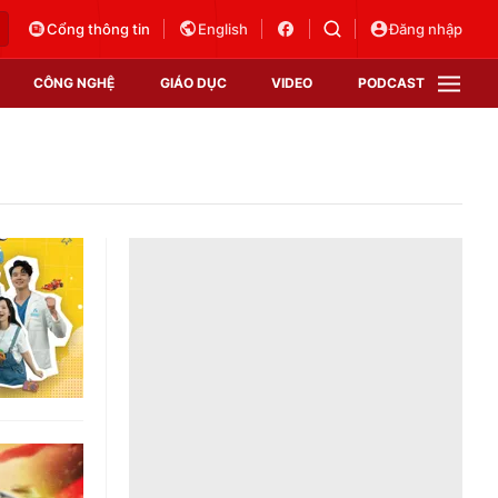
Cổng thông tin
English
Đăng nhập
CÔNG NGHỆ
GIÁO DỤC
VIDEO
PODCAST
VTV Money
VTV Thể thao
VTV Sức khoẻ
Bất động sản
Thị trường 24h
Tấm lòng Việt
Vươn mình bằng AI
VTV4
VTV8
VTV9
Lịch phát sóng
Giao lưu trực tuyến
Sự kiện