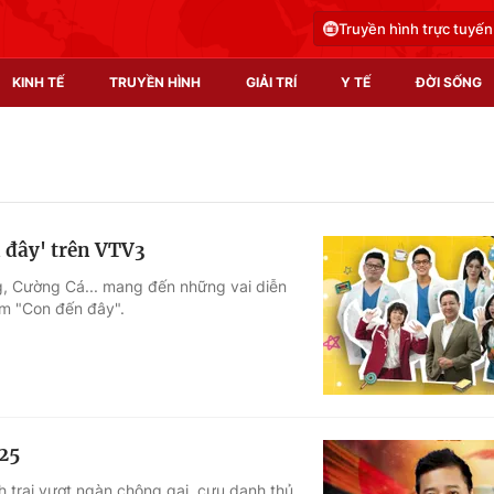
Truyền hình trực tuyến
KINH TẾ
TRUYỀN HÌNH
GIẢI TRÍ
Y TẾ
ĐỜI SỐNG
Pháp luật
Y tế
Truyền hình
Multimedia
 đây' trên VTV3
Phim VTV
Video
, Cường Cá... mang đến những vai diễn
im "Con đến đây".
Hậu trường
Shorts video
Nhân vật
Podcast
Khán giả
EMagazine
Giải sao mai
Photo
025
Infographic
h trai vượt ngàn chông gai, cựu danh thủ