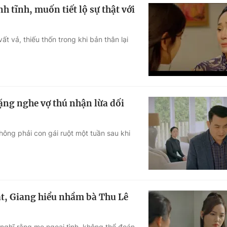
h tĩnh, muốn tiết lộ sự thật với
t vả, thiếu thốn trong khi bản thân lại
ặng nghe vợ thú nhận lừa dối
hông phải con gái ruột một tuần sau khi
ật, Giang hiểu nhầm bà Thu Lê
 nghĩ rằng mẹ ngoại tình, không thể đoán