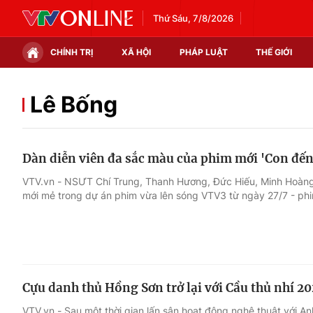
Thứ Sáu, 7/8/2026
CHÍNH TRỊ
XÃ HỘI
PHÁP LUẬT
THẾ GIỚI
Chính trị
Xã hội
Lê Bống
Thế giới
Kinh tế
Dàn diễn viên đa sắc màu của phim mới 'Con đến
Tin tức
Tài chính
VTV.vn - NSƯT Chí Trung, Thanh Hương, Đức Hiếu, Minh Hoàng
mới mẻ trong dự án phim vừa lên sóng VTV3 từ ngày 27/7 - ph
Thế giới đó đây
Thị trường
Câu chuyện quốc tế
Góc doanh nghiệp
Dữ liệu và đời sống
Cựu danh thủ Hồng Sơn trở lại với Cầu thủ nhí 2
VTV.vn - Sau một thời gian lấn sân hoạt động nghệ thuật với An