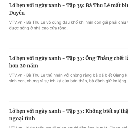
Lỡ hẹn với ngày xanh - Tập 39: Bà Thu Lê mất bìn
Duyên
VTV.vn - Bà Thu Lê vô cùng đau khổ khi nhìn con gái phải chịu vấ
được sống ở nhà cao cửa rộng.
Lỡ hẹn với ngày xanh - Tập 37: Ông Thắng chết l
hơn 20 năm
VTV.vn - Bà Thu Lê thú nhận với chồng rằng bà đã biết Giang k
sinh con, nhưng vì sự ích kỷ của bản thân, bà đành giữ im lặng.
Lỡ hẹn với ngày xanh - Tập 37: Không biết sự th
ngoại tình
VTV.vn - Nhìn thấy mẹ đi cùng người đàn ông lạ mặt, Giang chỉ