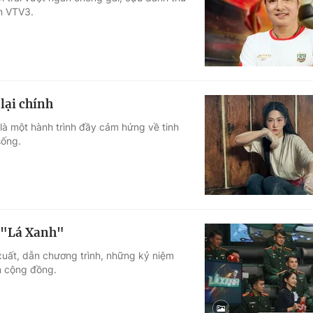
ên VTV3.
Góc ảnh
Giáo dục
Công nghệ
Tuyển sinh
Hitech Công ng
lại chính
Học trực tuyến
Sản phẩm
 là một hành trình đầy cảm hứng về tinh
sống.
g
Thị trường
Tư vấn
 "Lá Xanh"
xuất, dẫn chương trình, những kỷ niệm
n cộng đồng.