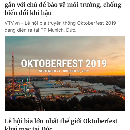
gắn với chủ đề bảo vệ môi trường, chống
biến đổi khí hậu
® Cấm sao chép dưới mọi hình thức nếu không có sự chấp
thuận bằng văn bản. Ghi rõ nguồn VTV.vn khi phát hành lại
VTV.vn - Lễ hội bia truyền thống Oktoberfest 2019
thông tin từ website này.
đang diễn ra tại TP Munich, Đức.
Lễ hội bia lớn nhất thế giới Oktoberfest
khai mạc tại Đức