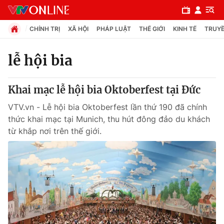
CHÍNH TRỊ
XÃ HỘI
PHÁP LUẬT
THẾ GIỚI
KINH TẾ
TRUYỀ
lễ hội bia
Chuyên mục
Khai mạc lễ hội bia Oktoberfest tại Đức
Chính trị
VTV.vn - Lễ hội bia Oktoberfest lần thứ 190 đã chính
thức khai mạc tại Munich, thu hút đông đảo du khách
Xã hội
từ khắp nơi trên thế giới.
Pháp luật
Y tế
Thế giới