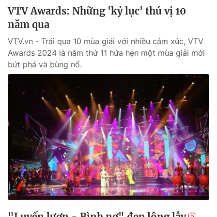
VTV Awards: Những 'kỷ lục' thú vị 10
năm qua
VTV.vn - Trải qua 10 mùa giải với nhiều cảm xúc, VTV
Awards 2024 là năm thứ 11 hứa hẹn một mùa giải mới
bứt phá và bùng nổ.
"Luyến lươn - Bình nơ" đẹp lộng lẫy