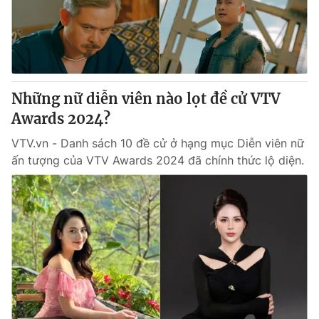
Thị trường 24h
Tấm lòng Việt
VTV4
Vươn mình bằng AI
VTV9
VTV8
Những nữ diễn viên nào lọt đề cử VTV
Awards 2024?
Liên hệ tòa soạn
English
VTV.vn - Danh sách 10 đề cử ở hạng mục Diễn viên nữ
ấn tượng của VTV Awards 2024 đã chính thức lộ diện.
THỜI BÁO VTV
Theo dõi báo trên
Cơ quan chủ quản:
Đài Truyền hình Việt Nam
Cơ quan báo chí:
Thời báo VTV