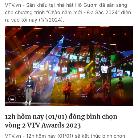
VTV.vn - Sân khấu tại nhà hát Hồ Gươm đã sẵn sàng
cho chương trình "Chào năm mới - Đa Sắc 2024" diễn
ra vào tối nay (1/1/2024).
12h hôm nay (01/01) đóng bình chọn
vòng 2 VTV Awards 2023
VTV.vn - 12h hôm nay (01/01) sẽ kết thúc bình chọn