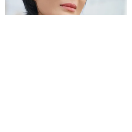
Tin mới
Video
Live
Emagazine
Trang chủ
VTV Awards 2023: Lộ diện loạt đề cử "cực
hot" của 8 hạng mục, chính thức mở cổng
bình chọn
VTV.vn - Ngày 01/12, các đề cử thuộc 8 hạng mục của
giải thưởng Ấn tượng VTV – VTV Awards 2023 đã
chính thức lộ diện với nhiều cái tên ấn tượng.