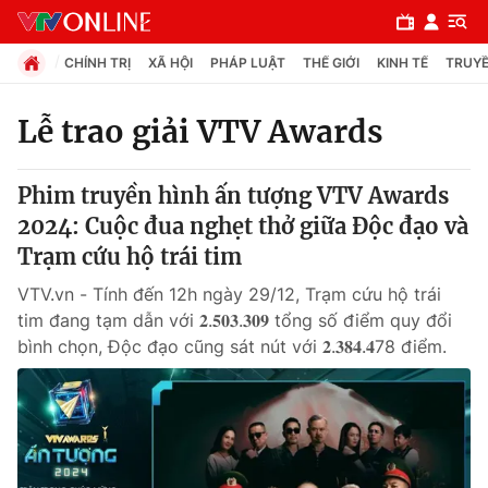
CHÍNH TRỊ
XÃ HỘI
PHÁP LUẬT
THẾ GIỚI
KINH TẾ
TRUYỀ
Lễ trao giải VTV Awards
Chuyên mục
Phim truyền hình ấn tượng VTV Awards
Chính trị
2024: Cuộc đua nghẹt thở giữa Độc đạo và
Trạm cứu hộ trái tim
Xã hội
VTV.vn - Tính đến 12h ngày 29/12, Trạm cứu hộ trái
tim đang tạm dẫn với 𝟐.𝟓𝟎𝟑.𝟑𝟎𝟗 tổng số điểm quy đổi
Pháp luật
bình chọn, Độc đạo cũng sát nút với 𝟐.𝟑𝟖𝟒.𝟒78 điểm.
Y tế
Thế giới