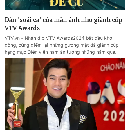
® Cấm sao chép dưới mọi hình thức nếu không có sự chấp
Dàn 'soái ca' của màn ảnh nhỏ giành cúp
thuận bằng văn bản. Ghi rõ nguồn VTV.vn khi phát hành lại
VTV Awards
thông tin từ website này.
VTV.vn - Nhân dịp VTV Awards2024 bắt đầu khởi
động, cùng điểm lại những gương mặt đã giành cúp
hạng mục Diễn viên nam ấn tượng những năm qua.