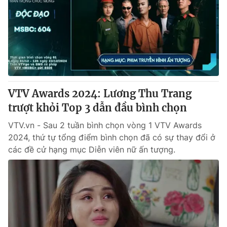
Tin tức
Kinh tế
Thế giới đó đây
Tài chính
Dữ liệu và đời sống
Câu chuyện quốc tế
Thị trường
Truyền hình
Góc doanh nghiệp
VTV Awards 2024: Lương Thu Trang
Phim VTV
trượt khỏi Top 3 dẫn đầu bình chọn
Giải trí
Hậu trường
VTV.vn - Sau 2 tuần bình chọn vòng 1 VTV Awards
Điện ảnh
2024, thứ tự tổng điểm bình chọn đã có sự thay đổi ở
Đời sống
Nhân vật
các đề cử hạng mục Diễn viên nữ ấn tượng.
Âm nhạc
Du lịch
Khán giả
Giáo dục
Sao
Làm đẹp
Giải sao mai
Tuyển sinh
Công nghệ
Chất lượng cuộc sống
Học trực tuyến
Hitech Công nghệ tương lai