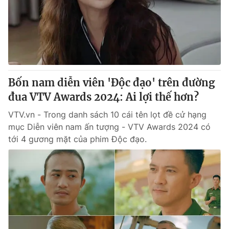
Giao lưu trực tuyến
Sản phẩm
Lịch phát sóng
Thị trường
Tư vấn
Chuyên mục khác
Bốn nam diễn viên 'Độc đạo' trên đường
Emagazine
Podcast
đua VTV Awards 2024: Ai lợi thế hơn?
VTV.vn - Trong danh sách 10 cái tên lọt đề cử hạng
Photo
Infographic
mục Diễn viên nam ấn tượng - VTV Awards 2024 có
tới 4 gương mặt của phim Độc đạo.
Video
Shorts video
VTV Money
VTV Thể thao
VTV Sức khoẻ
Bất động sản