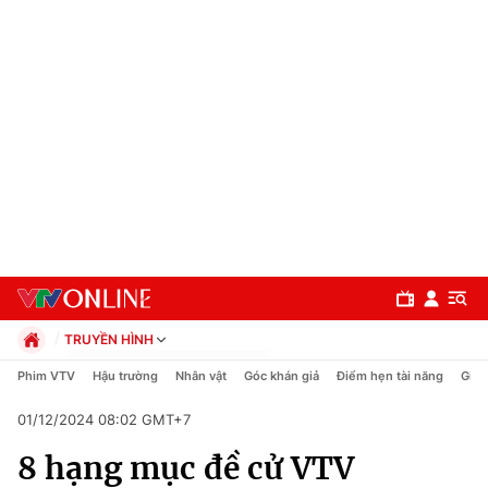
TRUYỀN HÌNH
Chính trị
Phim VTV
Hậu trường
Nhân vật
Góc khán giả
Điểm hẹn tài năng
Giải
Xã hội
01/12/2024 08:02 GMT+7
Pháp luật
Chuyên mục
Kinh tế
8 hạng mục đề cử VTV
Thể thao