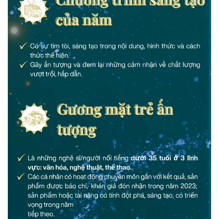
Photo
Infographic
Video
Shorts video
VTV Money
VTV Thể thao
VTV Sức khoẻ
Bất động sản
Thị trường 24h
Tấm lòng Việt
VTV4
Vươn mình bằng AI
VTV9
VTV8
Liên hệ tòa soạn
English