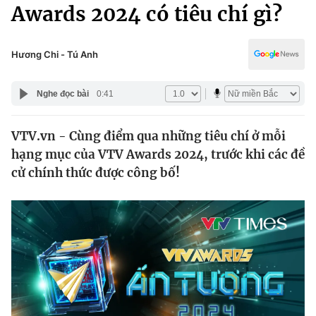
Chính trị
Awards 2024 có tiêu chí gì?
Truyền hình
Văn hóa - Giải trí
Xã hội
Y tế
Hương Chi - Tú Anh
Đời sống
Pháp luật
Công nghệ
Nghe đọc bài
0:41
Giáo dục
Y tế
VTV.vn - Cùng điểm qua những tiêu chí ở mỗi
hạng mục của VTV Awards 2024, trước khi các đề
Thế giới
cử chính thức được công bố!
Tin tức
Kinh tế
Thế giới đó đây
Tài chính
Dữ liệu và đời sống
Câu chuyện quốc tế
Thị trường
Truyền hình
Góc doanh nghiệp