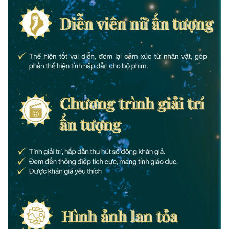
Ðiện thoại Thời báo VTV:
024.66 897 897
Email:
toasoan@vtv.vn
Liên hệ quảng cáo:
024-7300.7108
® Cấm sao chép dưới mọi hình thức nếu không có sự chấp
thuận bằng văn bản. Ghi rõ nguồn VTV.vn khi phát hành lại
thông tin từ website này.