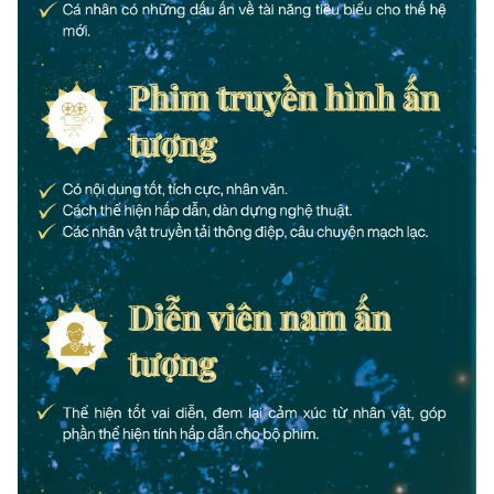
THỜI BÁO VTV
Theo dõi báo trên
Cơ quan chủ quản:
Đài Truyền hình Việt Nam
Cơ quan báo chí:
Thời báo VTV
Giấy phép hoạt động báo in và báo điện tử số 483/GP-BTTTT
cấp ngày 29/12/2023
Tổng Biên tập:
Vũ Thanh Thủy
Phó Tổng Biên tập:
Nguyễn Thị Mỹ Hạnh, Phạm Quốc Thắng,
Nguyễn Trọng Ninh
Tổng đài VTV:
024.38 355 931 - 024.38 355 932