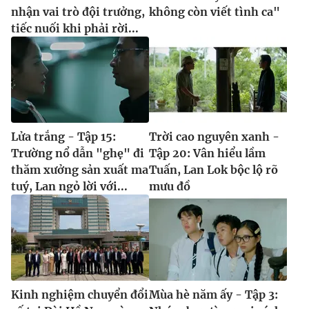
nhận vai trò đội trưởng,
không còn viết tình ca"
tiếc nuối khi phải rời...
Lửa trắng - Tập 15:
Trời cao nguyên xanh -
Trường nổ dẫn "ghẹ" đi
Tập 20: Vân hiểu lầm
thăm xưởng sản xuất ma
Tuấn, Lan Lok bộc lộ rõ
tuý, Lan ngỏ lời với...
mưu đồ
Kinh nghiệm chuyển đổi
Mùa hè năm ấy - Tập 3: