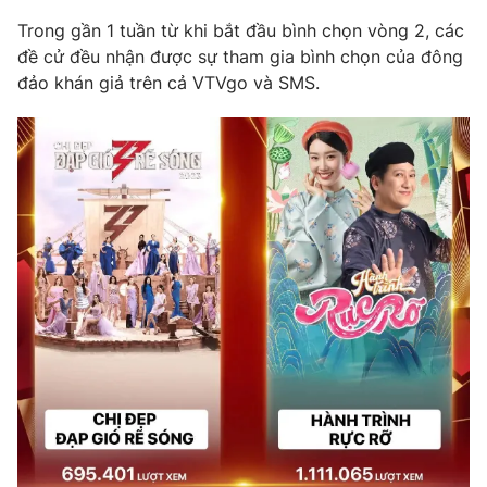
Phim VTV
Giải trí
Trong gần 1 tuần từ khi bắt đầu bình chọn vòng 2, các
Hậu trường
đề cử đều nhận được sự tham gia bình chọn của đông
Điện ảnh
đảo khán giả trên cả VTVgo và SMS.
Đời sống
Nhân vật
Âm nhạc
Du lịch
Khán giả
Giáo dục
Sao
Làm đẹp
Giải sao mai
Tuyển sinh
Công nghệ
Chất lượng cuộc sống
Học trực tuyến
Hitech Công nghệ tương lai
Giao lưu trực tuyến
Sản phẩm
Lịch phát sóng
Thị trường
Tư vấn
Chuyên mục khác
Emagazine
Podcast