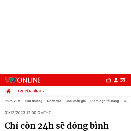
TRUYỀN HÌNH
Chính trị
Phim VTV
Hậu trường
Nhân vật
Góc khán giả
Điểm hẹn tài năng
Giải
Xã hội
31/12/2023 12:00 GMT+7
Pháp luật
Chuyên mục
Kinh tế
Chỉ còn 24h sẽ đóng bình
Thể thao