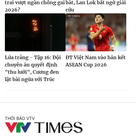
trai vượt ngàn chông gai
bắt, Lan Lok bất ngờ giải
2026?
cứu
Lửa trắng - Tập 16: Đội
ĐT Việt Nam vào bán kết
chuyên án quyết định
ASEAN Cup 2026
"thu lưới", Cương đen
lật bài ngửa với Trúc
THỜI BÁO VTV