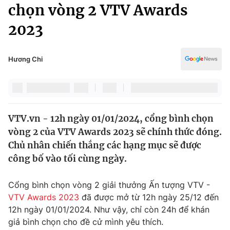
Chính trị
chọn vòng 2 VTV Awards
Truyền hình
2023
Văn hóa - Giải trí
Xã hội
Y tế
Đời sống
Hương Chi
Pháp luật
Công nghệ
Giáo dục
Y tế
VTV.vn - 12h ngày 01/01/2024, cổng bình chọn
Thế giới
vòng 2 của VTV Awards 2023 sẽ chính thức đóng.
Tin tức
Chủ nhân chiến thắng các hạng mục sẽ được
Kinh tế
công bố vào tối cùng ngày.
Thế giới đó đây
Tài chính
Dữ liệu và đời sống
Câu chuyện quốc tế
Cổng bình chọn vòng 2 giải thưởng Ấn tượng VTV -
Thị trường
VTV Awards 2023
đã được mở từ 12h ngày 25/12 đến
12h ngày 01/01/2024. Như vậy, chỉ còn 24h để khán
Truyền hình
Góc doanh nghiệp
giả bình chọn cho đề cử mình yêu thích.