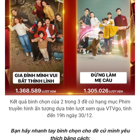
Ðiện thoại Thời báo VTV:
024.66 897 897
Email:
toasoan@vtv.vn
Liên hệ quảng cáo:
024-7300.7108
Kết quả bình chọn của 2 trong 3 đề cử hạng mục Phim
truyền hình ấn tượng dựa trên lượt xem qua VTVgo, tính
® Cấm sao chép dưới mọi hình thức nếu không có sự chấp
thuận bằng văn bản. Ghi rõ nguồn VTV.vn khi phát hành lại
đến 19h ngày 30/12.
thông tin từ website này.
Bạn hãy nhanh tay bình chọn cho đề cử mình yêu
thích bằng cách: