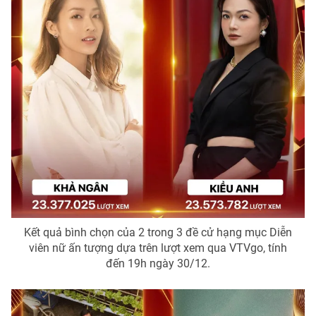
THỜI BÁO VTV
Theo dõi báo trên
Cơ quan chủ quản:
Đài Truyền hình Việt Nam
Cơ quan báo chí:
Thời báo VTV
Giấy phép hoạt động báo in và báo điện tử số 483/GP-BTTTT
cấp ngày 29/12/2023
Kết quả bình chọn của 2 trong 3 đề cử hạng mục Diễn
viên nữ ấn tượng dựa trên lượt xem qua VTVgo, tính
Tổng Biên tập:
Vũ Thanh Thủy
đến 19h ngày 30/12.
Phó Tổng Biên tập:
Nguyễn Thị Mỹ Hạnh, Phạm Quốc Thắng,
Nguyễn Trọng Ninh
Tổng đài VTV:
024.38 355 931 - 024.38 355 932