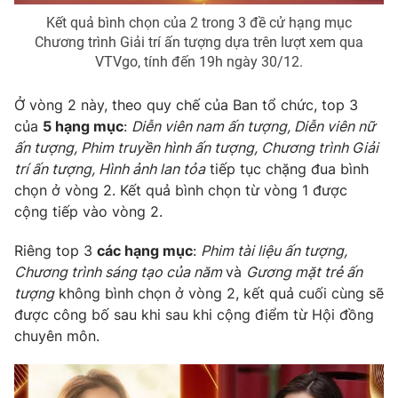
Kết quả bình chọn của 2 trong 3 đề cử hạng mục
Photo
Infographic
Chương trình Giải trí ấn tượng dựa trên lượt xem qua
VTVgo, tính đến 19h ngày 30/12.
Video
Shorts video
Ở vòng 2 này, theo quy chế của Ban tổ chức, top 3
của
5 hạng mục
:
Diễn viên nam ấn tượng, Diễn viên nữ
VTV Money
VTV Thể thao
ấn tượng, Phim truyền hình ấn tượng, Chương trình Giải
trí ấn tượng, Hình ảnh lan tỏa
tiếp tục chặng đua bình
VTV Sức khoẻ
Bất động sản
chọn ở vòng 2. Kết quả bình chọn từ vòng 1 được
cộng tiếp vào vòng 2.
Thị trường 24h
Tấm lòng Việt
Riêng top 3
các hạng mục
:
Phim tài liệu ấn tượng,
Chương trình sáng tạo của năm
và
Gương mặt trẻ ấn
VTV4
Vươn mình bằng AI
tượng
không bình chọn ở vòng 2, kết quả cuối cùng sẽ
được công bố sau khi sau khi cộng điểm từ Hội đồng
chuyên môn.
VTV9
VTV8
Liên hệ tòa soạn
English