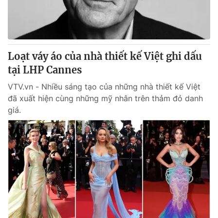
Giấy phép hoạt động báo in và báo điện tử số 483/GP-BTTTT
cấp ngày 29/12/2023
Tổng Biên tập:
Vũ Thanh Thủy
Phó Tổng Biên tập:
Nguyễn Thị Mỹ Hạnh, Phạm Quốc Thắng,
Loạt váy áo của nhà thiết kế Việt ghi dấu
Nguyễn Trọng Ninh
Tổng đài VTV:
tại LHP Cannes
024.38 355 931 - 024.38 355 932
Ðiện thoại Thời báo VTV:
024.66 897 897
VTV.vn - Nhiều sáng tạo của những nhà thiết kế Việt
Email:
toasoan@vtv.vn
đã xuất hiện cùng những mỹ nhân trên thảm đỏ danh
Liên hệ quảng cáo:
024-7300.7108
giá.