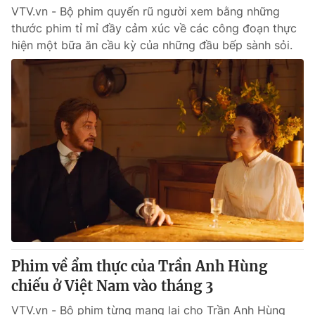
VTV.vn - Bộ phim quyến rũ người xem bằng những
thước phim tỉ mỉ đầy cảm xúc về các công đoạn thực
hiện một bữa ăn cầu kỳ của những đầu bếp sành sỏi.
Phim về ẩm thực của Trần Anh Hùng
chiếu ở Việt Nam vào tháng 3
VTV.vn - Bộ phim từng mang lại cho Trần Anh Hùng