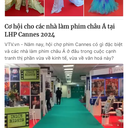
® Cấm sao chép dưới mọi hình thức nếu không có sự chấp
thuận bằng văn bản. Ghi rõ nguồn VTV.vn khi phát hành lại
Cơ hội cho các nhà làm phim châu Á tại
thông tin từ website này.
LHP Cannes 2024
VTV.vn - Năm nay, hội chợ phim Cannes có gì đặc biệt
và các nhà làm phim châu Á ở đâu trong cuộc cạnh
tranh thị phần vừa về kinh tế, vừa về văn hoá này?