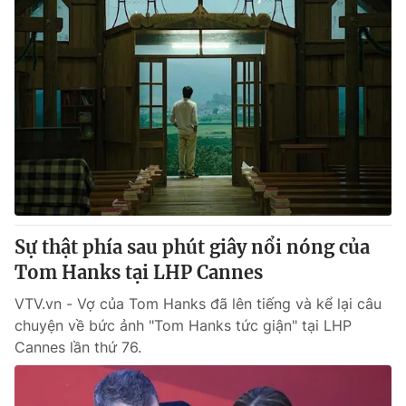
Sự thật phía sau phút giây nổi nóng của
Tom Hanks tại LHP Cannes
VTV.vn - Vợ của Tom Hanks đã lên tiếng và kể lại câu
chuyện về bức ảnh "Tom Hanks tức giận" tại LHP
Cannes lần thứ 76.