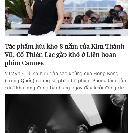
Tin tức
Kinh tế
Thế giới đó đây
Tài chính
Dữ liệu và đời sống
Câu chuyện quốc tế
Thị trường
Tác phẩm lưu kho 8 năm của Kim Thành
Truyền hình
Góc doanh nghiệp
Vũ, Cổ Thiên Lạc gặp khó ở Liên hoan
Phim VTV
phim Cannes
Giải trí
Hậu trường
VTV.vn - Dù sở hữu dàn sao khủng của Hong Kong
Điện ảnh
(Trung Quốc) nhưng số phận bộ phim "Phong lâm hỏa
Đời sống
Nhân vật
sơn" khá long đong từ những ngày đầu khởi động dự...
Âm nhạc
Du lịch
Khán giả
Giáo dục
Sao
Làm đẹp
Giải sao mai
Tuyển sinh
Công nghệ
Chất lượng cuộc sống
Học trực tuyến
Hitech Công nghệ tương lai