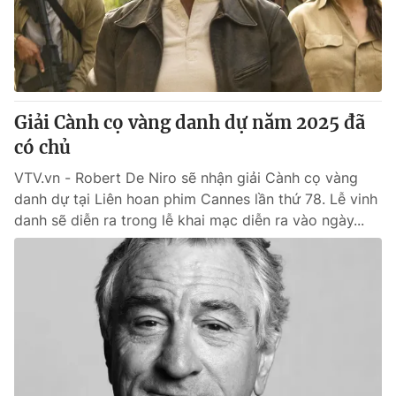
Thị trường 24h
Tấm lòng Việt
VTV4
Vươn mình bằng AI
VTV9
VTV8
Giải Cành cọ vàng danh dự năm 2025 đã
có chủ
Liên hệ tòa soạn
English
VTV.vn - Robert De Niro sẽ nhận giải Cành cọ vàng
danh dự tại Liên hoan phim Cannes lần thứ 78. Lễ vinh
danh sẽ diễn ra trong lễ khai mạc diễn ra vào ngày...
THỜI BÁO VTV
Theo dõi báo trên
Cơ quan chủ quản:
Đài Truyền hình Việt Nam
Cơ quan báo chí:
Thời báo VTV