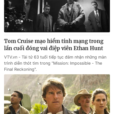
Giao lưu trực tuyến
Sản phẩm
Lịch phát sóng
Thị trường
Tư vấn
Chuyên mục khác
Tom Cruise mạo hiểm tính mạng trong
Emagazine
Podcast
lần cuối đóng vai điệp viên Ethan Hunt
VTV.vn - Tài tử 63 tuổi tiếp tục đảm nhận những màn
Photo
Infographic
trình diễn thót tim trong “Mission: Impossible - The
Final Reckoning".
Video
Shorts video
VTV Money
VTV Thể thao
VTV Sức khoẻ
Bất động sản