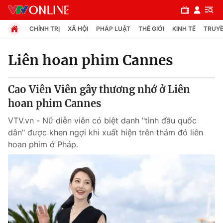
CHÍNH TRỊ
XÃ HỘI
PHÁP LUẬT
THẾ GIỚI
KINH TẾ
TRUYỀ
Liên hoan phim Cannes
Chuyên mục
Cao Viên Viên gây thương nhớ ở Liên
Chính trị
hoan phim Cannes
VTV.vn - Nữ diễn viên có biệt danh "tình đầu quốc
Xã hội
dân" được khen ngợi khi xuất hiện trên thảm đỏ liên
hoan phim ở Pháp.
Pháp luật
Y tế
Thế giới