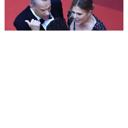
Tin mới
Video
Live
Emagazine
Trang chủ
Jennie (BLACKPINK) xinh đẹp như tiểu
thư trên thảm đỏ LHP Cannes 2023
VTV.vn - Jennie đã xuất hiện trên thảm đỏ LHP Cannes
năm nay cùng với các bạn diễn của mình trong bộ
phim "The Idol".