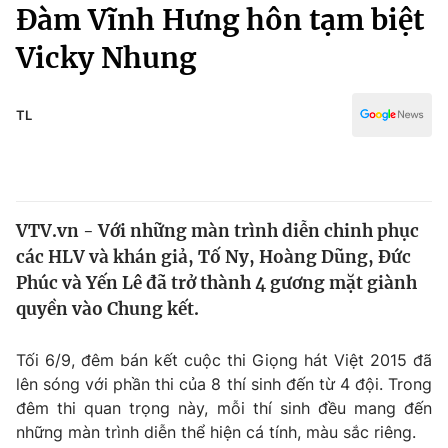
Chính trị
Đàm Vĩnh Hưng hôn tạm biệt
Truyền hình
Vicky Nhung
Văn hóa - Giải trí
Xã hội
Y tế
Đời sống
TL
Pháp luật
Công nghệ
Giáo dục
Y tế
VTV.vn - Với những màn trình diễn chinh phục
Thế giới
các HLV và khán giả, Tố Ny, Hoàng Dũng, Đức
Tin tức
Phúc và Yến Lê đã trở thành 4 gương mặt giành
Kinh tế
quyền vào Chung kết.
Thế giới đó đây
Tài chính
Dữ liệu và đời sống
Câu chuyện quốc tế
Tối 6/9, đêm bán kết cuộc thi Giọng hát Việt 2015 đã
Thị trường
lên sóng với phần thi của 8 thí sinh đến từ 4 đội. Trong
đêm thi quan trọng này, mỗi thí sinh đều mang đến
Truyền hình
Góc doanh nghiệp
những màn trình diễn thể hiện cá tính, màu sắc riêng.