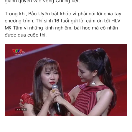
giành quyền vào vòng Chung kết.
Trong khi, Bảo Uyên bật khóc vì phải nói lời chia tay
chương trình. Thí sinh 16 tuổi gửi lời cảm ơn tới HLV
Mỹ Tâm vì những kinh nghiệm, bài học mà cô nhận
THỜI BÁO VTV
được qua cuộc thi.
Theo dõi báo trên
Cơ quan chủ quản:
Đài Truyền hình Việt Nam
Cơ quan báo chí:
Thời báo VTV
Giấy phép hoạt động báo in và báo điện tử số 483/GP-BTTTT
cấp ngày 29/12/2023
Tổng Biên tập:
Vũ Thanh Thủy
Phó Tổng Biên tập:
Nguyễn Thị Mỹ Hạnh, Phạm Quốc Thắng,
Nguyễn Trọng Ninh
Tổng đài VTV:
024.38 355 931 - 024.38 355 932
Ðiện thoại Thời báo VTV:
024.66 897 897