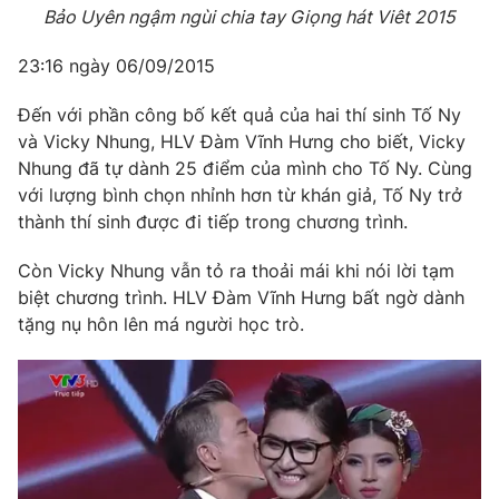
Email:
toasoan@vtv.vn
Bảo Uyên ngậm ngùi chia tay Giọng hát Viêt 2015
Liên hệ quảng cáo:
024-7300.7108
23:16 ngày 06/09/2015
Đến với phần công bố kết quả của hai thí sinh Tố Ny
và Vicky Nhung, HLV Đàm Vĩnh Hưng cho biết, Vicky
Nhung đã tự dành 25 điểm của mình cho Tố Ny. Cùng
với lượng bình chọn nhỉnh hơn từ khán giả, Tố Ny trở
thành thí sinh được đi tiếp trong chương trình.
Còn Vicky Nhung vẫn tỏ ra thoải mái khi nói lời tạm
biệt chương trình. HLV Đàm Vĩnh Hưng bất ngờ dành
tặng nụ hôn lên má người học trò.
® Cấm sao chép dưới mọi hình thức nếu không có sự chấp
thuận bằng văn bản. Ghi rõ nguồn VTV.vn khi phát hành lại
thông tin từ website này.