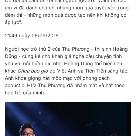
Cô nói lời cảm ơn tới hai người học trò: "Cảm ơn các
em vì đã dành cho chị những món quà tuyệt vời trong
đêm thi - những món quà được tạo nên khi không có
áp lực".
21:49 ngày 06/09/2015
Người học trò thứ 2 của Thu Phương - thí sinh Hoàng
Dũng - cũng kể cho khán giả nghe câu chuyện tình
yêu với nỗi buồn dịu nhẹ. Hoàng Dũng thể hiện liên
khúc
Chưa bao giờ
do Việt Anh và Tiên Tiên sáng tác.
Anh khoe giọng hát mộc mạc với phong cách
acoustic. HLV Thu Phương đã nhắm mắt và hát theo
học trò của mình.