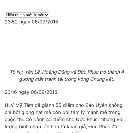
Photo
Infographic
23:52 ngày 06/09/2015
Video
Shorts video
VTV Money
VTV Thể thao
VTV Sức khoẻ
Bất động sản
Tố Ny, Yến Lê, Hoàng Dũng và Đức Phúc trở thành 4
Thị trường 24h
Tấm lòng Việt
gương mặt tranh tài trong vòng Chung kết.
23:16 ngày 06/09/2015
VTV4
Vươn mình bằng AI
HLV Mỹ Tâm đã giành 55 điểm cho Bảo Uyên không
chỉ bởi giọng hát mà còn bởi tâm lý mạnh mẽ trong
VTV9
VTV8
cuộc thi. Cô dành 45 điểm cho Đức Phúc. Nhưng với
lượng bình chọn lớn hơn từ khán giả, Đức Phúc đã
Liên hệ tòa soạn
English