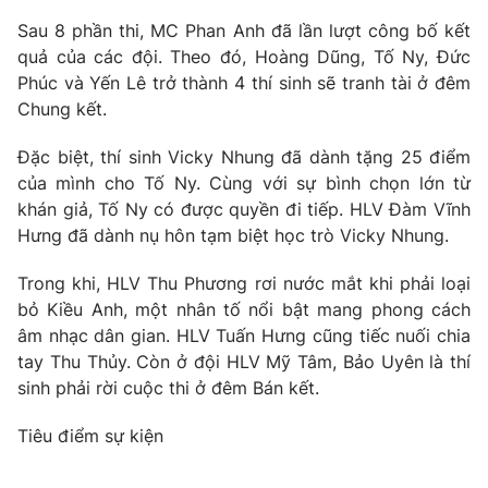
Phim VTV
Giải trí
Sau 8 phần thi, MC Phan Anh đã lần lượt công bố kết
Hậu trường
quả của các đội. Theo đó, Hoàng Dũng, Tố Ny, Đức
Điện ảnh
Phúc và Yến Lê trở thành 4 thí sinh sẽ tranh tài ở đêm
Đời sống
Nhân vật
Chung kết.
Âm nhạc
Du lịch
Khán giả
Giáo dục
Sao
Đặc biệt, thí sinh Vicky Nhung đã dành tặng 25 điểm
Làm đẹp
Giải sao mai
của mình cho Tố Ny. Cùng với sự bình chọn lớn từ
Tuyển sinh
khán giả, Tố Ny có được quyền đi tiếp. HLV Đàm Vĩnh
Công nghệ
Chất lượng cuộc sống
Hưng đã dành nụ hôn tạm biệt học trò Vicky Nhung.
Học trực tuyến
Hitech Công nghệ tương lai
Giao lưu trực tuyến
Trong khi, HLV Thu Phương rơi nước mắt khi phải loại
Sản phẩm
bỏ Kiều Anh, một nhân tố nổi bật mang phong cách
âm nhạc dân gian. HLV Tuấn Hưng cũng tiếc nuối chia
Lịch phát sóng
Thị trường
tay Thu Thủy. Còn ở đội HLV Mỹ Tâm, Bảo Uyên là thí
sinh phải rời cuộc thi ở đêm Bán kết.
Tư vấn
Chuyên mục khác
Tiêu điểm sự kiện
Emagazine
Podcast