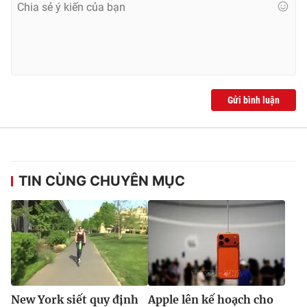
Ðiện thoại Thời báo VTV:
024.66 897 897
Email:
toasoan@vtv.vn
Liên hệ quảng cáo:
024-7300.7108
Gửi bình luận
TIN CÙNG CHUYÊN MỤC
® Cấm sao chép dưới mọi hình thức nếu không có sự chấp
thuận bằng văn bản. Ghi rõ nguồn VTV.vn khi phát hành lại
thông tin từ website này.
New York siết quy định
Apple lên kế hoạch cho