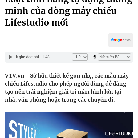
Chính trị
Truyền hình
minh của dòng máy chiếu
Văn hóa - Giải trí
Xã hội
Lifestudio mới
Y tế
Đời sống
Pháp luật
Công nghệ
Giáo dục
Y tế
Nghe đọc bài
1:48
Thế giới
VTV.vn - Sở hữu thiết kế gọn nhẹ, các mẫu máy
chiếu Lifestudio cho phép người dùng dễ dàng
Tin tức
Kinh tế
tạo nên trải nghiệm giải trí màn hình lớn tại
Thế giới đó đây
nhà, văn phòng hoặc trong các chuyến đi.
Tài chính
Dữ liệu và đời sống
Câu chuyện quốc tế
Thị trường
Truyền hình
Góc doanh nghiệp