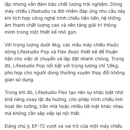
lập nhưng vẫn đảm bảo chất lượng trải nghiệm
. Dòng
Photo
Infographic
máy chiếu Lifestudio ra đời nhằm đáp ứng nhu cầu này
khi tích hợp
công nghệ trình chiếu tiên tiến, hệ thống
âm thanh chất lượng cao và nền tảng giải trí thông
Video
Shorts video
minh
trong một thiết kế nhỏ gọn.
VTV Money
VTV Thể thao
Với trọng lượng
dưới 4kg
, các mẫu máy chiếu thuộc
dòng Lifestudio Pop và Flex được thiết kế để thuận
tiện cho việc di chuyển và lắp đặt nhanh chóng. Trong
VTV Sức khoẻ
Bất động sản
đó,
Lifestudio Pop
nổi bật với trọng lượng chỉ
1,6kg
,
phù hợp cho người dùng thường xuyên thay đổi không
Thị trường 24h
Tấm lòng Việt
gian sử dụng.
Trong khi đó,
Lifestudio Flex
tạo nên sự khác biệt nhờ
VTV4
Vươn mình bằng AI
khả năng xoay lật đa hướng
, cho phép trình chiếu linh
hoạt lên tường, trần nhà hoặc nhiều bề mặt khác nhau
VTV9
VTV8
mà không cần sắp xếp lại nội thất.
Đáng chú ý,
EF-72
vượt xa vai trò của một máy chiếu
Liên hệ tòa soạn
English