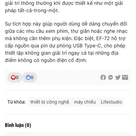
giải trí thông thường khi được thiết kế như một giải
pháp
tất-cả-trong-một
.
Sự tích hợp này giúp người dùng dễ dàng chuyển đổi
THỜI BÁO VTV
giữa các nhu cầu xem phim, thư giãn hoặc nghe nhạc
mà không cần thêm phụ kiện. Đặc biệt,
EF-72 hỗ trợ
cấp nguồn qua pin dự phòng USB Type-C
, cho phép
thiết lập không gian giải trí ngay cả tại những địa
Theo dõi báo trên
điểm không có nguồn điện cố định.
Cơ quan chủ quản:
Đài Truyền hình Việt Nam
0
0
Cơ quan báo chí:
Thời báo VTV
Giấy phép hoạt động báo in và báo điện tử số 483/GP-BTTTT
cấp ngày 29/12/2023
Từ khóa:
thiết bị công nghệ
máy chiếu
Lifestudio
Tổng Biên tập:
Vũ Thanh Thủy
Phó Tổng Biên tập:
Nguyễn Thị Mỹ Hạnh, Phạm Quốc Thắng,
Nguyễn Trọng Ninh
Bình luận
(
0
)
Tổng đài VTV:
024.38 355 931 - 024.38 355 932