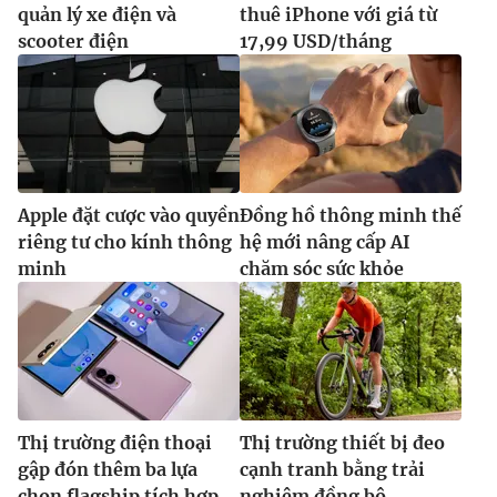
quản lý xe điện và
thuê iPhone với giá từ
scooter điện
17,99 USD/tháng
Apple đặt cược vào quyền
Đồng hồ thông minh thế
riêng tư cho kính thông
hệ mới nâng cấp AI
minh
chăm sóc sức khỏe
Thị trường điện thoại
Thị trường thiết bị đeo
gập đón thêm ba lựa
cạnh tranh bằng trải
chọn flagship tích hợp
nghiệm đồng bộ