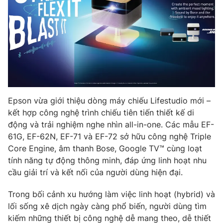
Phim VTV
Giải trí
Hậu trường
Điện ảnh
Đời sống
Nhân vật
Âm nhạc
Du lịch
Khán giả
Giáo dục
Sao
Làm đẹp
Giải sao mai
Tuyển sinh
Công nghệ
Chất lượng cuộc sống
Ep
son vừa giới thiệu dòng máy chiếu Lifestudio mới –
Học trực tuyến
kết hợp công nghệ trình chiếu tiên tiến thiết kế di
Hitech Công nghệ tương lai
động và trải nghiệm nghe nhìn all-in-one.
Các mẫu EF-
Giao lưu trực tuyến
61G, EF-62N, EF-71 và EF-72 sở hữu công nghệ Triple
Sản phẩm
Core Engine, âm thanh Bose, Google TV™ cùng loạt
Lịch phát sóng
Thị trường
tính năng tự động thông minh, đáp ứng linh hoạt nhu
cầu giải trí và kết nối của người dùng hiện đại.
Tư vấn
Chuyên mục khác
Trong bối cảnh xu hướng làm việc linh hoạt (hybrid) và
lối sống xê dịch ngày càng phổ biến, người dùng tìm
Emagazine
Podcast
kiếm những thiết bị công nghệ
dễ mang theo, dễ thiết