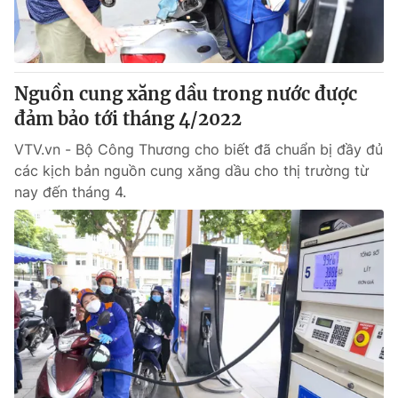
Giao lưu trực tuyến
Sản phẩm
Lịch phát sóng
Thị trường
Tư vấn
Nguồn cung xăng dầu trong nước được
đảm bảo tới tháng 4/2022
Chuyên mục khác
Emagazine
VTV.vn - Bộ Công Thương cho biết đã chuẩn bị đầy đủ
Podcast
các kịch bản nguồn cung xăng dầu cho thị trường từ
nay đến tháng 4.
Photo
Infographic
Video
Shorts video
VTV Money
VTV Thể thao
VTV Sức khoẻ
Bất động sản