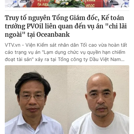
Giấy phép hoạt động báo in và báo điện tử số 483/GP-BTTTT
cấp ngày 29/12/2023
Truy tố nguyên Tổng Giám đốc, Kế toán
Tổng Biên tập:
Vũ Thanh Thủy
trưởng PVOil liên quan đến vụ án "chi lãi
Phó Tổng Biên tập:
Nguyễn Thị Mỹ Hạnh, Phạm Quốc Thắng,
ngoài" tại Oceanbank
Nguyễn Trọng Ninh
Tổng đài VTV:
024.38 355 931 - 024.38 355 932
VTV.vn - Viện Kiểm sát nhân dân Tối cao vừa hoàn tất
Ðiện thoại Thời báo VTV:
024.66 897 897
cáo trạng vụ án "Lạm dụng chức vụ quyền hạn chiếm
Email:
toasoan@vtv.vn
đoạt tài sản" xảy ra tại Tổng công ty Dầu Việt Nam...
Liên hệ quảng cáo:
024-7300.7108