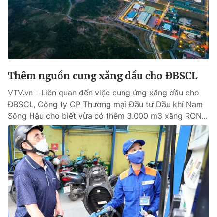
Tin tức
Kinh tế
Thế giới đó đây
Tài chính
Dữ liệu và đời sống
Câu chuyện quốc tế
Thị trường
Thêm nguồn cung xăng dầu cho ĐBSCL
Truyền hình
Góc doanh nghiệp
VTV.vn - Liên quan đến việc cung ứng xăng dầu cho
Phim VTV
Giải trí
ĐBSCL, Công ty CP Thương mại Đầu tư Dầu khí Nam
Hậu trường
Sông Hậu cho biết vừa có thêm 3.000 m3 xăng RON...
Điện ảnh
Đời sống
Nhân vật
Âm nhạc
Du lịch
Khán giả
Giáo dục
Sao
Làm đẹp
Giải sao mai
Tuyển sinh
Công nghệ
Chất lượng cuộc sống
Học trực tuyến
Hitech Công nghệ tương lai