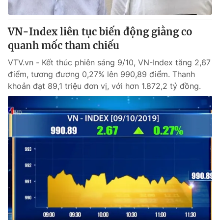
® Cấm sao chép dưới mọi hình thức nếu không có sự chấp
VN-Index liên tục biến động giằng co
thuận bằng văn bản. Ghi rõ nguồn VTV.vn khi phát hành lại
quanh mốc tham chiếu
thông tin từ website này.
VTV.vn - Kết thúc phiên sáng 9/10, VN-Index tăng 2,67
điểm, tương đương 0,27% lên 990,89 điểm. Thanh
khoản đạt 89,1 triệu đơn vị, với hơn 1.872,2 tỷ đồng.