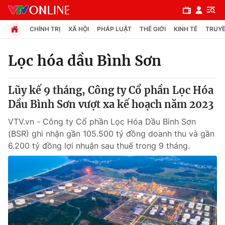
CHÍNH TRỊ
XÃ HỘI
PHÁP LUẬT
THẾ GIỚI
KINH TẾ
TRUYỀ
Lọc hóa dầu Bình Sơn
Chuyên mục
Lũy kế 9 tháng, Công ty Cổ phần Lọc Hóa
Chính trị
Dầu Bình Sơn vượt xa kế hoạch năm 2023
VTV.vn - Công ty Cổ phần Lọc Hóa Dầu Bình Sơn
Xã hội
(BSR) ghi nhận gần 105.500 tỷ đồng doanh thu và gần
6.200 tỷ đồng lợi nhuận sau thuế trong 9 tháng.
Pháp luật
Y tế
Thế giới