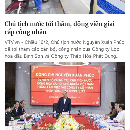
Thị trường 24h
Tấm lòng Việt
VTV4
Vươn mình bằng AI
Chủ tịch nước tới thăm, động viên giai
cấp công nhân
VTV9
VTV8
VTV.vn - Chiều 16/2, Chủ tịch nước Nguyễn Xuân Phúc
đã tới thăm các cán bộ, công nhân của Công ty Lọc
Liên hệ tòa soạn
English
hóa dầu Bình Sơn và Công ty Thép Hòa Phát Dung...
THỜI BÁO VTV
Theo dõi báo trên
Cơ quan chủ quản:
Đài Truyền hình Việt Nam
Cơ quan báo chí:
Thời báo VTV