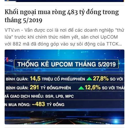
Khối ngoại mua ròng 483 tỷ đồng trong
tháng 5/2019
VTV.vn - Vẫn được coi là nơi để các doanh nghiệp "thử
lửa" trước khi chính thức niêm yết, sân chơi UpCOM
với 882 mã đã đóng góp vào sự sôi động của TTCK...