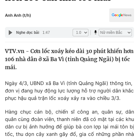
Chính trị
Truyền hình
Văn hóa - Giải trí
Anh Anh (t/h)
Xã hội
Y tế
Đời sống
Nghe đọc bài
1:47
Pháp luật
Công nghệ
Giáo dục
VTV.vn - Cơn lốc xoáy kéo dài 30 phút khiến hơn
Y tế
106 nhà dân ở xã Ba Vì (tỉnh Quảng Ngãi) bị tốc
mái.
Thế giới
Ngày 4/3, UBND xã Ba Vì (tỉnh Quảng Ngãi) thông tin,
Tin tức
đơn vị đang huy động lực lượng hỗ trợ người dân khắc
Kinh tế
phục hậu quả trận lốc xoáy xảy ra vào chiều 3/3.
Thế giới đó đây
Tài chính
Dữ liệu và đời sống
Câu chuyện quốc tế
Hàng chục cán bộ, chiến sĩ công an, quân sự, dân
Thị trường
quân cùng đoàn viên, thanh niên đã có mặt tại các khu
dân cư bị ảnh hưởng để giúp bà con lợp lại mái tôn bị
Truyền hình
Góc doanh nghiệp
tốc, thu dọn cây xanh gãy đổ, gia cố những phần nhà