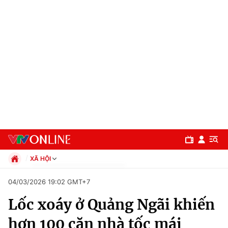
XÃ HỘI
Chính trị
04/03/2026 19:02 GMT+7
Xã hội
Lốc xoáy ở Quảng Ngãi khiến
Pháp luật
Chuyên mục
Kinh tế
hơn 100 căn nhà tốc mái
Thể thao