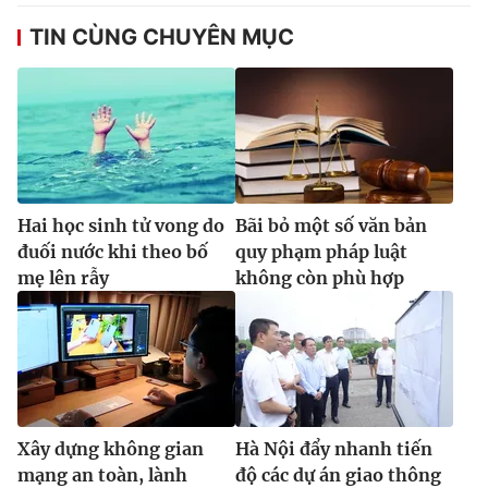
TIN CÙNG CHUYÊN MỤC
Hai học sinh tử vong do
Bãi bỏ một số văn bản
đuối nước khi theo bố
quy phạm pháp luật
mẹ lên rẫy
không còn phù hợp
Xây dựng không gian
Hà Nội đẩy nhanh tiến
mạng an toàn, lành
độ các dự án giao thông