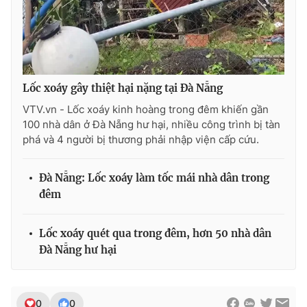
Ðiện thoại Thời báo VTV:
024.66 897 897
Email:
toasoan@vtv.vn
Liên hệ quảng cáo:
024-7300.7108
Lốc xoáy gây thiệt hại nặng tại Đà Nẵng
VTV.vn - Lốc xoáy kinh hoàng trong đêm khiến gần
100 nhà dân ở Đà Nẵng hư hại, nhiều công trình bị tàn
phá và 4 người bị thương phải nhập viện cấp cứu.
Đà Nẵng: Lốc xoáy làm tốc mái nhà dân trong
đêm
Lốc xoáy quét qua trong đêm, hơn 50 nhà dân
® Cấm sao chép dưới mọi hình thức nếu không có sự chấp
Đà Nẵng hư hại
thuận bằng văn bản. Ghi rõ nguồn VTV.vn khi phát hành lại
thông tin từ website này.
0
0