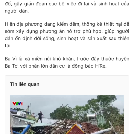
đổ, gây gián đoạn cục bộ việc đi lại và sinh hoạt của
người dân.
Hiện địa phương đang kiểm đếm, thống kê thiệt hại để
THỜI BÁO VTV
sớm xây dựng phương án hỗ trợ phù hợp, giúp người
dân ổn định đời sống, sinh hoạt và sản xuất sau thiên
tai.
Theo dõi báo trên
Ba Vì là xã miền núi khó khăn, trước đây thuộc huyện
Ba Tơ, với phần lớn dân cư là đồng bào H’Re.
Cơ quan chủ quản:
Đài Truyền hình Việt Nam
Cơ quan báo chí:
Thời báo VTV
Tin liên quan
Giấy phép hoạt động báo in và báo điện tử số 483/GP-BTTTT
cấp ngày 29/12/2023
Tổng Biên tập:
Vũ Thanh Thủy
Phó Tổng Biên tập:
Nguyễn Thị Mỹ Hạnh, Phạm Quốc Thắng,
Nguyễn Trọng Ninh
Tổng đài VTV:
024.38 355 931 - 024.38 355 932