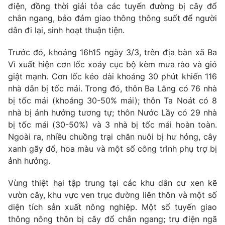
điện, đồng thời giải tỏa các tuyến đường bị cây đổ
Photo
Infographic
chắn ngang, bảo đảm giao thông thông suốt để người
dân đi lại, sinh hoạt thuận tiện.
Video
Shorts video
Trước đó, khoảng 16h15 ngày 3/3, trên địa bàn xã Ba
Vì xuất hiện cơn lốc xoáy cục bộ kèm mưa rào và gió
VTV Money
VTV Thể thao
giật mạnh. Cơn lốc kéo dài khoảng 30 phút khiến 116
nhà dân bị tốc mái. Trong đó, thôn Ba Lăng có 76 nhà
bị tốc mái (khoảng 30-50% mái); thôn Ta Noát có 8
VTV Sức khoẻ
Bất động sản
nhà bị ảnh hưởng tương tự; thôn Nước Lầy có 29 nhà
bị tốc mái (30-50%) và 3 nhà bị tốc mái hoàn toàn.
Thị trường 24h
Tấm lòng Việt
Ngoài ra, nhiều chuồng trại chăn nuôi bị hư hỏng, cây
xanh gãy đổ, hoa màu và một số công trình phụ trợ bị
ảnh hưởng.
VTV4
Vươn mình bằng AI
Vùng thiệt hại tập trung tại các khu dân cư xen kẽ
VTV9
VTV8
vườn cây, khu vực ven trục đường liên thôn và một số
diện tích sản xuất nông nghiệp. Một số tuyến giao
thông nông thôn bị cây đổ chắn ngang; trụ điện ngã
Liên hệ tòa soạn
English