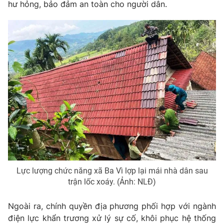
Phim VTV
hư hỏng, bảo đảm an toàn cho người dân.
Giải trí
Hậu trường
Điện ảnh
Đời sống
Nhân vật
Âm nhạc
Du lịch
Khán giả
Giáo dục
Sao
Làm đẹp
Giải sao mai
Tuyển sinh
Công nghệ
Chất lượng cuộc sống
Học trực tuyến
Hitech Công nghệ tương lai
Giao lưu trực tuyến
Sản phẩm
Lịch phát sóng
Thị trường
Lực lượng chức năng xã Ba Vì lợp lại mái nhà dân sau
Tư vấn
trận lốc xoáy. (Ảnh: NLĐ)
Chuyên mục khác
Ngoài ra, chính quyền địa phương phối hợp với ngành
Emagazine
Podcast
điện lực khẩn trương xử lý sự cố, khôi phục hệ thống