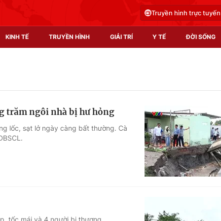
Truyền hình trực tuyến
KINH TẾ
TRUYỀN HÌNH
GIẢI TRÍ
Y TẾ
ĐỜI SỐNG
Pháp luật
Y tế
Truyền hình
Multimedia
ng trăm ngôi nhà bị hư hỏng
Phim VTV
Video
ng lốc, sạt lở ngày càng bất thường. Cà
i ĐBSCL.
Hậu trường
Shorts video
Nhân vật
Podcast
Khán giả
EMagazine
Giải sao mai
Photo
Infographic
p, tốc mái và 4 người bị thương.