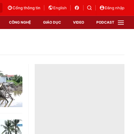
Cổng thông tin
English
Đăng nhập
CÔNG NGHỆ
GIÁO DỤC
VIDEO
PODCAST
VTV Money
VTV Thể thao
VTV Sức khoẻ
Bất động sản
Thị trường 24h
Tấm lòng Việt
Vươn mình bằng AI
VTV4
VTV8
VTV9
Lịch phát sóng
Giao lưu trực tuyến
Sự kiện