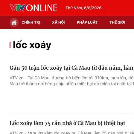
Thứ Năm, 6/8/2026
CHÍNH TRỊ
XÃ HỘI
PHÁP LUẬT
THẾ GIỚI
Chính trị
Xã hội
lốc xoáy
Thế giới
Kinh tế
Gần 50 trận lốc xoáy tại Cà Mau từ đầu năm, hà
Tin tức
Tài chính
VTV.vn - Tại Cà Mau, đường bờ biển lên tới 310km, mưa lớn, dô
Mau trở thành nơi hứng chịu nhiều thiệt hại do thiên tai nhất tạ
Thế giới đó đây
Thị trường
Câu chuyện quốc tế
Góc doanh nghiệp
Dữ liệu và đời sống
Lốc xoáy làm 75 căn nhà ở Cà Mau bị thiệt hại
VTV.vn - Mưa lớn kèm lốc xoáy tại Cà Mau làm 75 căn nhà bị sậ