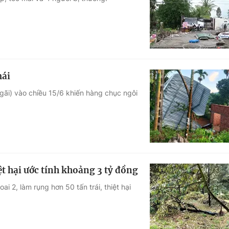
Góc ảnh
Giáo dục
Công nghệ
Tuyển sinh
Hitech Công ng
mái
Học trực tuyến
Sản phẩm
gãi) vào chiều 15/6 khiến hàng chục ngôi
g
Thị trường
Tư vấn
t hại ước tính khoảng 3 tỷ đồng
 2, làm rụng hơn 50 tấn trái, thiệt hại