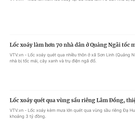
Giải trí
Đời sống
Điện ảnh
Du lịch
Lốc xoáy làm hơn 70 nhà dân ở Quảng Ngãi tốc 
Âm nhạc
Làm đẹp
VTV.vn - Lốc xoáy quét qua nhiều thôn ở xã Sơn Linh (Quảng N
nhà bị tốc mái, cây xanh và trụ điện ngã đổ.
Sao
Chất lượng cuộc sốn
Lốc xoáy quét qua vùng sầu riêng Lâm Đồng, thiệ
VTV.vn - Lốc xoáy kèm mưa lớn quét qua vùng sầu riêng Đạ Huoai
khoảng 3 tỷ đồng.