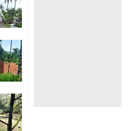
Liên hệ toà soạn
hệ tương lai